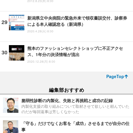
2012.8.23(木) 8:00
新潟県立中央病院の緊急外来で領収書誤交付、診察券
による本人確認怠る（新潟県）
2020.4.28(火) 8:00
熊本のファッションセレクトショップに不正アクセ
ス、1年分の決済情報が流出
2020.12.28(月) 8:00
PageTop
編集部おすすめ
脆弱性診断の内製化、失敗と再挑戦と成功の記録
内製化支援の取り組みについて取材させて欲しいと頼んでいた
のだが毎回返事は芳しくなかった
「守る」だけでなくお客を「成功」させるまでが自分の仕
事