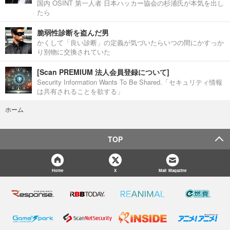
国内 OSINT 第一人者 日本ハッカー協会の杉浦氏が本気を出し
たら
脆弱性診断を盗んだ男
かくして「良い診断」の定義が気づいたらいつの間にかすっか
り別物に交換されていた
[Scan PREMIUM 法人会員登録について]
Security Information Wants To Be Shared.「セキュリティ情報
は共有されることを欲する」
ホーム
TOP
Home
X
Mail Magazine