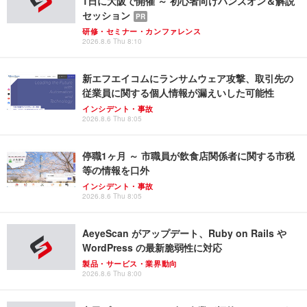
1日に大阪で開催 ～ 初心者向けハンズオン＆解説
セッション
PR
研修・セミナー・カンファレンス
2026.8.6 Thu 8:10
新エフエイコムにランサムウェア攻撃、取引先の
従業員に関する個人情報が漏えいした可能性
インシデント・事故
2026.8.6 Thu 8:05
停職1ヶ月 ～ 市職員が飲食店関係者に関する市税
等の情報を口外
インシデント・事故
2026.8.6 Thu 8:05
AeyeScan がアップデート、Ruby on Rails や
WordPress の最新脆弱性に対応
製品・サービス・業界動向
2026.8.6 Thu 8:00