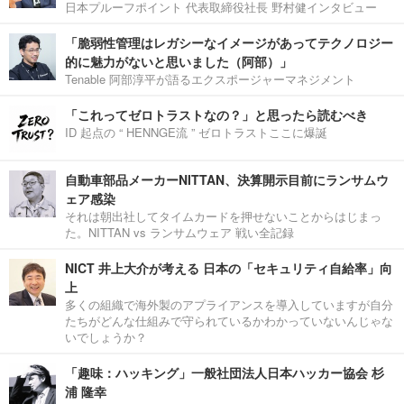
日本プルーフポイント 代表取締役社長 野村健インタビュー
「脆弱性管理はレガシーなイメージがあってテクノロジー
的に魅力がないと思いました（阿部）」
Tenable 阿部淳平が語るエクスポージャーマネジメント
「これってゼロトラストなの？」と思ったら読むべき
ID 起点の “ HENNGE流 ” ゼロトラストここに爆誕
自動車部品メーカーNITTAN、決算開示目前にランサムウ
ェア感染
それは朝出社してタイムカードを押せないことからはじまっ
た。NITTAN vs ランサムウェア 戦い全記録
NICT 井上大介が考える 日本の「セキュリティ自給率」向
上
多くの組織で海外製のアプライアンスを導入していますが自分
たちがどんな仕組みで守られているかわかっていないんじゃな
いでしょうか？
「趣味：ハッキング」一般社団法人日本ハッカー協会 杉
浦 隆幸