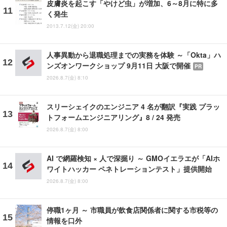
皮膚炎を起こす「やけど虫」が増加、6～8月に特に多
く発生
2013.7.12(金) 20:00
人事異動から退職処理までの実務を体験 ～「Okta」ハ
ンズオンワークショップ 9月11日 大阪で開催
PR
2026.8.7(金) 8:10
スリーシェイクのエンジニア 4 名が翻訳『実践 プラッ
トフォームエンジニアリング』8 / 24 発売
2026.8.7(金) 8:00
AI で網羅検知 × 人で深掘り ～ GMOイエラエが「AIホ
ワイトハッカー ペネトレーションテスト」提供開始
2026.8.7(金) 8:00
停職1ヶ月 ～ 市職員が飲食店関係者に関する市税等の
情報を口外