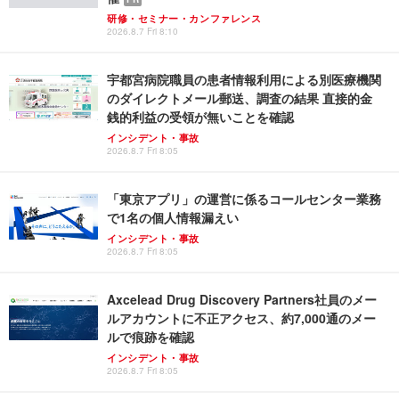
研修・セミナー・カンファレンス
2026.8.7 Fri 8:10
宇都宮病院職員の患者情報利用による別医療機関
のダイレクトメール郵送、調査の結果 直接的金
銭的利益の受領が無いことを確認
インシデント・事故
2026.8.7 Fri 8:05
「東京アプリ」の運営に係るコールセンター業務
で1名の個人情報漏えい
インシデント・事故
2026.8.7 Fri 8:05
Axcelead Drug Discovery Partners社員のメー
ルアカウントに不正アクセス、約7,000通のメー
ルで痕跡を確認
インシデント・事故
2026.8.7 Fri 8:05