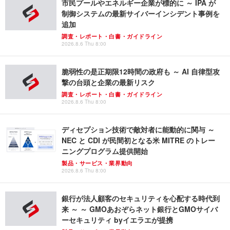
市民プールやエネルギー企業が標的に ～ IPA が
制御システムの最新サイバーインシデント事例を
追加
調査・レポート・白書・ガイドライン
2026.8.6 Thu 8:00
脆弱性の是正期限12時間の政府も ～ AI 自律型攻
撃の台頭と企業の最新リスク
調査・レポート・白書・ガイドライン
2026.8.6 Thu 8:00
ディセプション技術で敵対者に能動的に関与 ～
NEC と CDI が民間初となる米 MITRE のトレー
ニングプログラム提供開始
製品・サービス・業界動向
2026.8.6 Thu 8:00
銀行が法人顧客のセキュリティを心配する時代到
来 ～ ～ GMOあおぞらネット銀行とGMOサイバ
ーセキュリティ byイエラエが提携