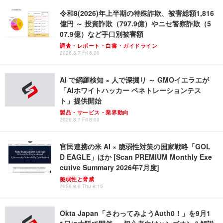
令和8(2026)年上半期の特殊詐欺、被害総額1,816
億円 ～ 投資詐欺（797.9億）やニセ警察詐欺（5
07.9億）など手口別被害額
調査・レポート・白書・ガイドライン
2026.8.7 Fri 8:00
AI で網羅検知 × 人で深掘り ～ GMOイエラエが
「AIホワイトハッカー ペネトレーションテス
ト」提供開始
製品・サービス・業界動向
2026.8.7 Fri 8:00
官民連携の米 AI × 脆弱性対策の国家戦略「GOL
D EAGLE」ほか [Scan PREMIUM Monthly Exe
cutive Summary 2026年7月度]
脆弱性と脅威
2026.8.6 Thu 8:15
Okta Japan「さわってみようAuth0！」を9月1