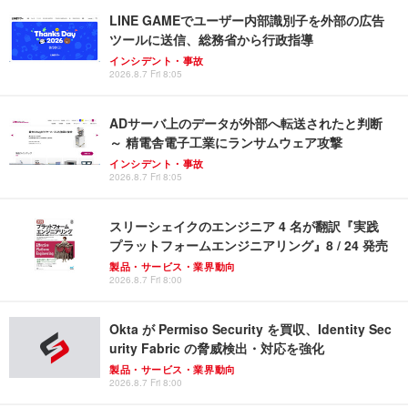
LINE GAMEでユーザー内部識別子を外部の広告
ツールに送信、総務省から行政指導
インシデント・事故
2026.8.7 Fri 8:05
ADサーバ上のデータが外部へ転送されたと判断
～ 精電舎電子工業にランサムウェア攻撃
インシデント・事故
2026.8.7 Fri 8:05
スリーシェイクのエンジニア 4 名が翻訳『実践
プラットフォームエンジニアリング』8 / 24 発売
製品・サービス・業界動向
2026.8.7 Fri 8:00
Okta が Permiso Security を買収、Identity Sec
urity Fabric の脅威検出・対応を強化
製品・サービス・業界動向
2026.8.7 Fri 8:00