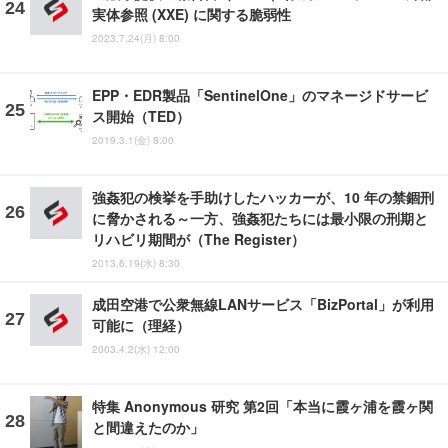
実体参照 (XXE) に関する脆弱性
2023.7.24(月) 8:00
EPP・EDR製品「SentinelOne」のマネージドサービ
ス開始（TED）
2019.3.1(金) 8:00
強姦犯の検挙を手助けしたハッカーが、10 年の禁錮刑
に脅かされる～一方、強姦犯たちには最小限の刑期と
リハビリ期間が（The Register）
2013.6.19(水) 8:30
成田空港で公衆無線LANサービス「BizPortal」が利用
可能に（理経）
2003.4.2(水) 12:00
特集 Anonymous 研究 第2回「本当に霞ヶ浦を霞ヶ関
と間違えたのか」