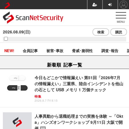
MENU
2026.08.09(日)
検索
購読
NEW!
会員記事
被害･事故
脅威･脆弱性
調査･報告
新着順 記事一覧
今日もどこかで情報漏えい 第51回「2026年7月
の情報漏えい」三重県、陸自インシデントを他山
の石として USB メモリ 1 万個チェック
特集
2026.8.7 Fri 8:15
人事異動から退職処理までの実務を体験 ～「Okt
a」ハンズオンワークショップ 9月11日 大阪で開
催
PR