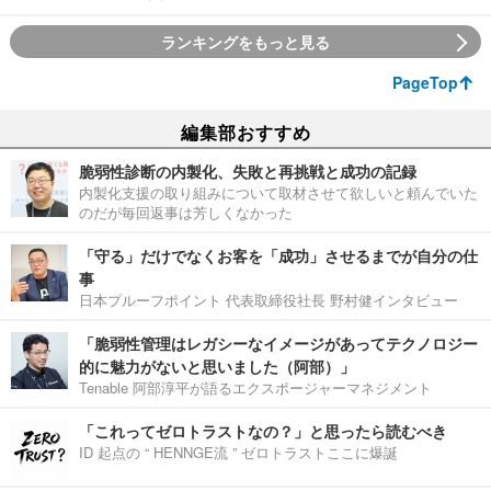
ランキングをもっと見る
PageTop
編集部おすすめ
脆弱性診断の内製化、失敗と再挑戦と成功の記録
内製化支援の取り組みについて取材させて欲しいと頼んでいた
のだが毎回返事は芳しくなかった
「守る」だけでなくお客を「成功」させるまでが自分の仕
事
日本プルーフポイント 代表取締役社長 野村健インタビュー
「脆弱性管理はレガシーなイメージがあってテクノロジー
的に魅力がないと思いました（阿部）」
Tenable 阿部淳平が語るエクスポージャーマネジメント
「これってゼロトラストなの？」と思ったら読むべき
ID 起点の “ HENNGE流 ” ゼロトラストここに爆誕