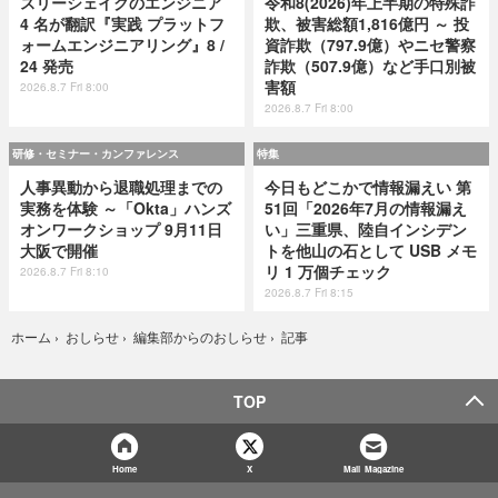
スリーシェイクのエンジニア
令和8(2026)年上半期の特殊詐
4 名が翻訳『実践 プラットフ
欺、被害総額1,816億円 ～ 投
ォームエンジニアリング』8 /
資詐欺（797.9億）やニセ警察
24 発売
詐欺（507.9億）など手口別被
害額
2026.8.7 Fri 8:00
2026.8.7 Fri 8:00
研修・セミナー・カンファレンス
特集
人事異動から退職処理までの
今日もどこかで情報漏えい 第
実務を体験 ～「Okta」ハンズ
51回「2026年7月の情報漏え
オンワークショップ 9月11日
い」三重県、陸自インシデン
大阪で開催
トを他山の石として USB メモ
リ 1 万個チェック
2026.8.7 Fri 8:10
2026.8.7 Fri 8:15
記事
ホーム
›
おしらせ
›
編集部からのおしらせ
›
TOP
Home
X
Mail Magazine