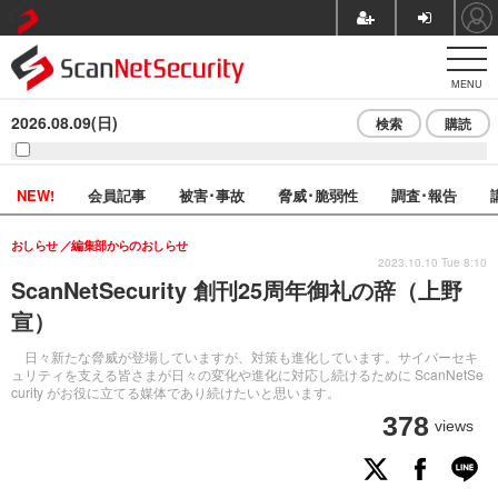
MENU
2026.08.09(日)
検索
購読
NEW!
会員記事
被害･事故
脅威･脆弱性
調査･報告
おしらせ
編集部からのおしらせ
2023.10.10 Tue 8:10
ScanNetSecurity 創刊25周年御礼の辞（上野
宣）
日々新たな脅威が登場していますが、対策も進化しています。サイバーセキ
ュリティを支える皆さまが日々の変化や進化に対応し続けるために ScanNetSe
curity がお役に立てる媒体であり続けたいと思います。
378
views