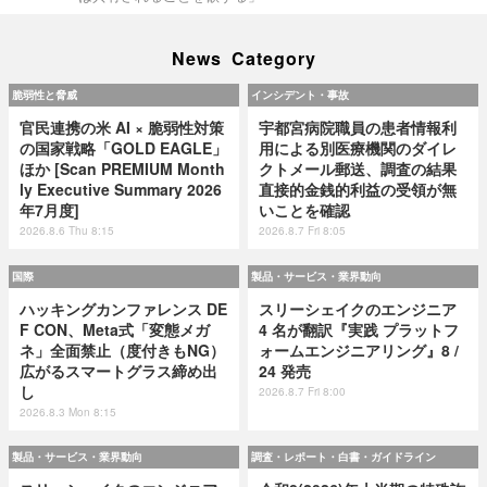
News Category
脆弱性と脅威
インシデント・事故
官民連携の米 AI × 脆弱性対策
宇都宮病院職員の患者情報利
の国家戦略「GOLD EAGLE」
用による別医療機関のダイレ
ほか [Scan PREMIUM Month
クトメール郵送、調査の結果
ly Executive Summary 2026
直接的金銭的利益の受領が無
年7月度]
いことを確認
2026.8.6 Thu 8:15
2026.8.7 Fri 8:05
国際
製品・サービス・業界動向
ハッキングカンファレンス DE
スリーシェイクのエンジニア
F CON、Meta式「変態メガ
4 名が翻訳『実践 プラットフ
ネ」全面禁止（度付きもNG）
ォームエンジニアリング』8 /
広がるスマートグラス締め出
24 発売
し
2026.8.7 Fri 8:00
2026.8.3 Mon 8:15
製品・サービス・業界動向
調査・レポート・白書・ガイドライン