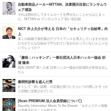
自動車部品メーカーNITTAN、決算開示目前にランサムウ
ェア感染
それは朝出社してタイムカードを押せないことからはじまっ
た。NITTAN vs ランサムウェア 戦い全記録
NICT 井上大介が考える 日本の「セキュリティ自給率」向
上
多くの組織で海外製のアプライアンスを導入していますが自分
たちがどんな仕組みで守られているかわかっていないんじゃな
いでしょうか？
「趣味：ハッキング」一般社団法人日本ハッカー協会 杉
浦 隆幸
国内 OSINT 第一人者 日本ハッカー協会の杉浦氏が本気を出し
たら
脆弱性診断を盗んだ男
かくして「良い診断」の定義が気づいたらいつの間にかすっか
り別物に交換されていた
[Scan PREMIUM 法人会員登録について]
Security Information Wants To Be Shared.「セキュリティ情報
は共有されることを欲する」