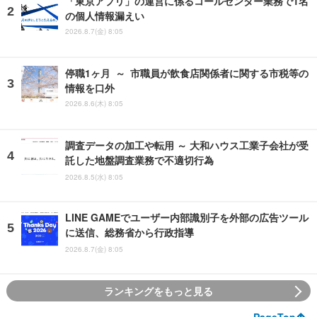
「東京アプリ」の運営に係るコールセンター業務で1名
の個人情報漏えい
2026.8.7(金) 8:05
停職1ヶ月 ～ 市職員が飲食店関係者に関する市税等の
情報を口外
2026.8.6(木) 8:05
調査データの加工や転用 ～ 大和ハウス工業子会社が受
託した地盤調査業務で不適切行為
2026.8.5(水) 8:05
LINE GAMEでユーザー内部識別子を外部の広告ツール
に送信、総務省から行政指導
2026.8.7(金) 8:05
ランキングをもっと見る