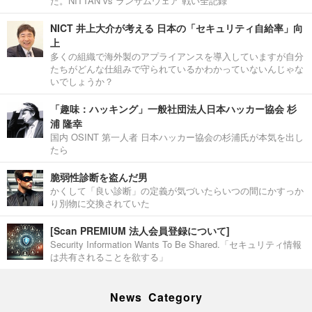
た。NITTAN vs ランサムウェア 戦い全記録
NICT 井上大介が考える 日本の「セキュリティ自給率」向
上
多くの組織で海外製のアプライアンスを導入していますが自分
たちがどんな仕組みで守られているかわかっていないんじゃな
いでしょうか？
「趣味：ハッキング」一般社団法人日本ハッカー協会 杉
浦 隆幸
国内 OSINT 第一人者 日本ハッカー協会の杉浦氏が本気を出し
たら
脆弱性診断を盗んだ男
かくして「良い診断」の定義が気づいたらいつの間にかすっか
り別物に交換されていた
[Scan PREMIUM 法人会員登録について]
Security Information Wants To Be Shared.「セキュリティ情報
は共有されることを欲する」
News Category