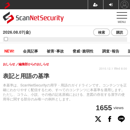
MENU
2026.08.07(金)
検索
購読
NEW!
会員記事
被害･事故
脅威･脆弱性
調査･報告
おしらせ
編集部からのおしらせ
2010.12.1 Wed 8:00
表記と用語の基準
本基準は、ScanNetSecurityの用字・用語のガイドラインです。コンテンツを正
確にわかりやすく配信するため、すべてのコンテンツに本基準を適用します。
ただし、コラム、小説、その他の記名原稿における、意図の存在する漢字の使
用等に関する部分のみ唯一の例外とします。
1655
views