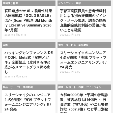
脆弱性と脅威
インシデント・事故
官民連携の米 AI × 脆弱性対策
宇都宮病院職員の患者情報利
の国家戦略「GOLD EAGLE」
用による別医療機関のダイレ
ほか [Scan PREMIUM Month
クトメール郵送、調査の結果
ly Executive Summary 2026
直接的金銭的利益の受領が無
年7月度]
いことを確認
2026.8.6 Thu 8:15
2026.8.7 Fri 8:05
国際
製品・サービス・業界動向
ハッキングカンファレンス DE
スリーシェイクのエンジニア
F CON、Meta式「変態メガ
4 名が翻訳『実践 プラットフ
ネ」全面禁止（度付きもNG）
ォームエンジニアリング』8 /
広がるスマートグラス締め出
24 発売
し
2026.8.7 Fri 8:00
2026.8.3 Mon 8:15
製品・サービス・業界動向
調査・レポート・白書・ガイドライン
スリーシェイクのエンジニア
令和8(2026)年上半期の特殊詐
4 名が翻訳『実践 プラットフ
欺、被害総額1,816億円 ～ 投
ォームエンジニアリング』8 /
資詐欺（797.9億）やニセ警察
24 発売
詐欺（507.9億）など手口別被