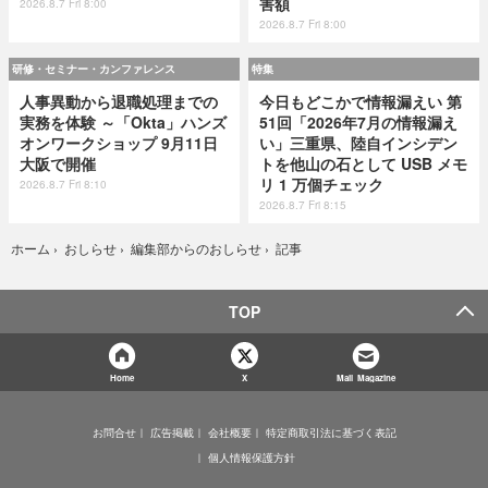
害額
2026.8.7 Fri 8:00
2026.8.7 Fri 8:00
研修・セミナー・カンファレンス
特集
人事異動から退職処理までの
今日もどこかで情報漏えい 第
実務を体験 ～「Okta」ハンズ
51回「2026年7月の情報漏え
オンワークショップ 9月11日
い」三重県、陸自インシデン
大阪で開催
トを他山の石として USB メモ
リ 1 万個チェック
2026.8.7 Fri 8:10
2026.8.7 Fri 8:15
記事
ホーム
›
おしらせ
›
編集部からのおしらせ
›
TOP
Home
X
Mail Magazine
お問合せ
広告掲載
会社概要
特定商取引法に基づく表記
個人情報保護方針