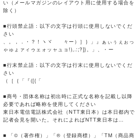
い（メールマガジンのレイアウト用に使用する場合を
除く）
■行頭禁止語：以下の文字は行頭に使用しないでくだ
さい
、。，．・？！ヽヾゝゞ々ー）］｝」』ぁぃぅぇぉっ
ゃゅょァィゥェォッャュョ!),.:;?]}。」、・ー
■行末禁止語：以下の文字は行末に使用しないでくだ
さい
（［｛「『([{「
■商号・団体名称は初出時に正式な名称を記載し以降
必要であれば略称を使用してください
東日本電信電話株式会社（NTT東日本）は本日都内で
記者会見を開いた。それによればNTT東日本は…
■ 「©（著作権）」「®（登録商標）」「TM（商品商