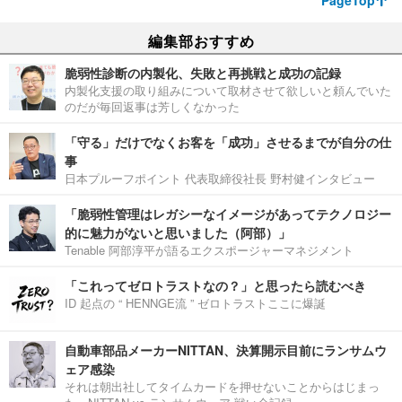
PageTop
編集部おすすめ
脆弱性診断の内製化、失敗と再挑戦と成功の記録
内製化支援の取り組みについて取材させて欲しいと頼んでいた
のだが毎回返事は芳しくなかった
「守る」だけでなくお客を「成功」させるまでが自分の仕
事
日本プルーフポイント 代表取締役社長 野村健インタビュー
「脆弱性管理はレガシーなイメージがあってテクノロジー
的に魅力がないと思いました（阿部）」
Tenable 阿部淳平が語るエクスポージャーマネジメント
「これってゼロトラストなの？」と思ったら読むべき
ID 起点の “ HENNGE流 ” ゼロトラストここに爆誕
自動車部品メーカーNITTAN、決算開示目前にランサムウ
ェア感染
それは朝出社してタイムカードを押せないことからはじまっ