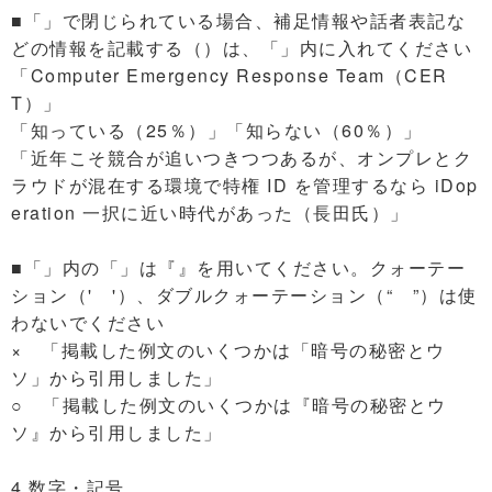
■「」で閉じられている場合、補足情報や話者表記な
どの情報を記載する（）は、「」内に入れてください
「Computer Emergency Response Team（CER
T）」
「知っている（25％）」「知らない（60％）」
「近年こそ競合が追いつきつつあるが、オンプレとク
ラウドが混在する環境で特権 ID を管理するなら iDop
eration 一択に近い時代があった（長田氏）」
■「」内の「」は『』を用いてください。クォーテー
ション（' '）、ダブルクォーテーション（“ ”）は使
わないでください
× 「掲載した例文のいくつかは「暗号の秘密とウ
ソ」から引用しました」
○ 「掲載した例文のいくつかは『暗号の秘密とウ
ソ』から引用しました」
4.数字・記号