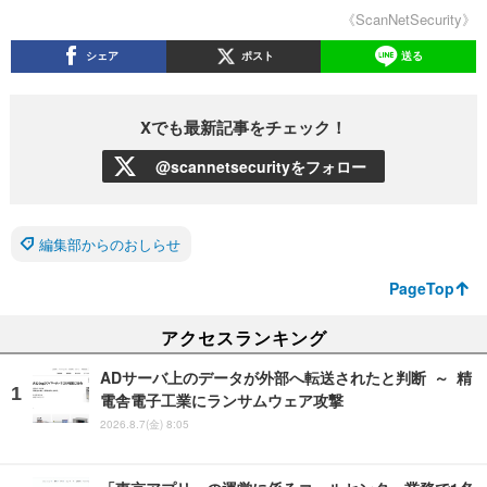
《ScanNetSecurity》
シェア
ポスト
送る
Xでも最新記事をチェック！
@scannetsecurityをフォロー
編集部からのおしらせ
PageTop
アクセスランキング
ADサーバ上のデータが外部へ転送されたと判断 ～ 精
電舎電子工業にランサムウェア攻撃
2026.8.7(金) 8:05