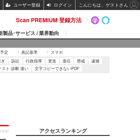
ユーザー登録
ログイン
こんにちは、ゲストさん
Scan PREMIUM 登録方法
 新製品･サービス / 業界動向
予定
表記基準
スマホ
稼ぎ
訴訟
行政指導
更迭
退任
懲戒
逮捕
テスト 診断 違い
文字コピーできないPDF
アクセスランキング
d 8:00