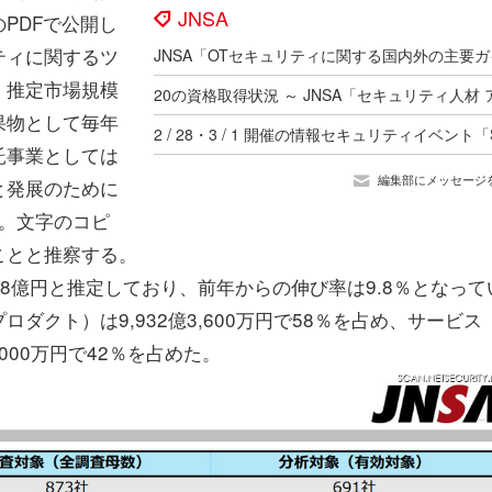
JNSA
PDFで公開し
ティに関するツ
、推定市場規模
果物として毎年
託事業としては
編集部にメッセージ
と発展のために
料。文字のコピ
ことと推察する。
8億円と推定しており、前年からの伸び率は9.8％となって
クト）は9,932億3,600万円で58％を占め、サービス
000万円で42％を占めた。