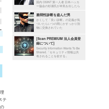
国内 OSINT 第一人者 日本ハッカ
ー協会の杉浦氏が本気を出したら
脆弱性診断を盗んだ男
かくして「良い診断」の定義が気
づいたらいつの間にかすっかり別
物に交換されていた
[Scan PREMIUM 法人会員登
録について]
Security Information Wants To Be
Shared.「セキュリティ情報は共
有されることを欲する」
理
ステ
その