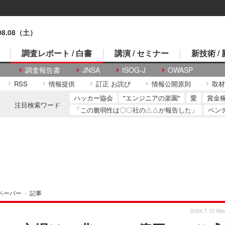
.08.08（土）
調査レポート / 白書
講演 / セミナー
新技術 /
調査報告書
JNSA
ISOG-J
OWASP
RSS
情報提供
訂正 お詫び
情報公開原則
取材
ハッカー協会
"エンジニアの楽園"
愛
賞金
注目検索ワード
「この脆弱性は〇〇社の△△が報告した」
ペン
ペーパー
›
記事
2024.7.10 We