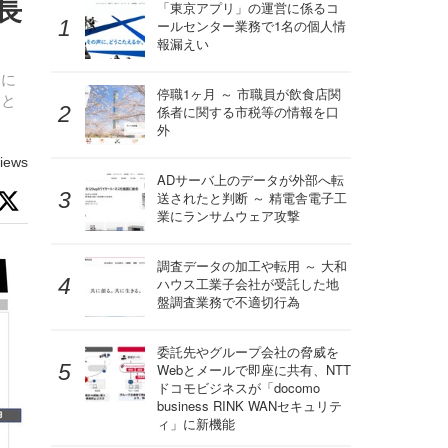
成長
「東京アプリ」の運営に係るコ
ールセンター業務で1名の個人情
報漏えい
ィに
停職1ヶ月 ～ 市職員が飲食店関
物と
係者に関する市税等の情報を口
外
iews
ADサーバ上のデータが外部へ転
送されたと判断 ～ 精電舎電子工
業にランサムウェア攻撃
調査データの加工や転用 ～ 大和
ハウス工業子会社が受託した地
盤調査業務で不適切行為
委託先やグループ会社の脅威を
Webとメールで即座に共有、NTT
ドコモビジネスが「docomo
business RINK WANセキュリテ
ィ」に新機能