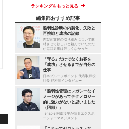
ランキングをもっと見る
編集部おすすめ記事
脆弱性診断の内製化、失敗と
再挑戦と成功の記録
内製化支援の取り組みについて取
材させて欲しいと頼んでいたのだ
が毎回返事は芳しくなかった
「守る」だけでなくお客を
「成功」させるまでが自分の
仕事
日本プルーフポイント 代表取締役
社長 野村健インタビュー
「脆弱性管理はレガシーなイ
メージがあってテクノロジー
的に魅力がないと思いました
（阿部）」
Tenable 阿部淳平が語るエクスポ
ージャーマネジメント
「これってゼロトラストな