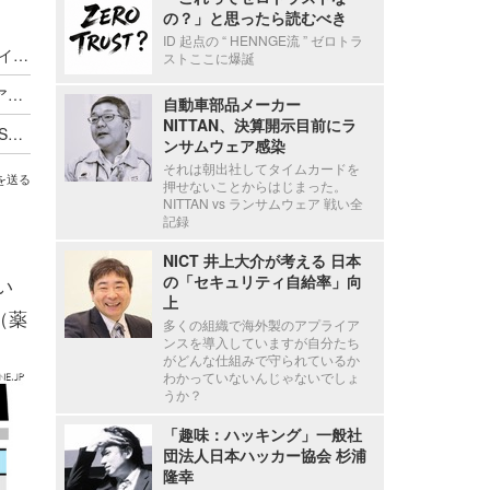
の？」と思ったら読むべき
ID 起点の “ HENNGE流 ” ゼロトラ
JNSA「OTセキュリティに関する国内外の主要ガイドラインの調査報告書」公表
ストここに爆誕
20の資格取得状況 ～ JNSA「セキュリティ人材 アンケート調査 速報」公表
自動車部品メーカー
NITTAN、決算開示目前にラ
2 / 28・3 / 1 開催の情報セキュリティイベント「SECCON 14 電脳会議」の事前参加登録の受付を開始
ンサムウェア感染
それは朝出社してタイムカードを
を送る
押せないことからはじまった。
NITTAN vs ランサムウェア 戦い全
記録
NICT 井上大介が考える 日本
の「セキュリティ自給率」向
い
上
（薬
多くの組織で海外製のアプライア
ンスを導入していますが自分たち
がどんな仕組みで守られているか
わかっていないんじゃないでしょ
うか？
「趣味：ハッキング」一般社
団法人日本ハッカー協会 杉浦
隆幸