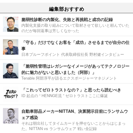
編集部おすすめ
脆弱性診断の内製化、失敗と再挑戦と成功の記録
内製化支援の取り組みについて取材させて欲しいと頼んでいた
のだが毎回返事は芳しくなかった
「守る」だけでなくお客を「成功」させるまでが自分の仕
事
日本プルーフポイント 代表取締役社長 野村健インタビュー
「脆弱性管理はレガシーなイメージがあってテクノロジー
的に魅力がないと思いました（阿部）」
Tenable 阿部淳平が語るエクスポージャーマネジメント
「これってゼロトラストなの？」と思ったら読むべき
ID 起点の “ HENNGE流 ” ゼロトラストここに爆誕
自動車部品メーカーNITTAN、決算開示目前にランサムウ
ェア感染
それは朝出社してタイムカードを押せないことからはじまっ
た。NITTAN vs ランサムウェア 戦い全記録