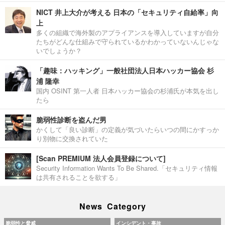
NICT 井上大介が考える 日本の「セキュリティ自給率」向
上
多くの組織で海外製のアプライアンスを導入していますが自分
たちがどんな仕組みで守られているかわかっていないんじゃな
いでしょうか？
「趣味：ハッキング」一般社団法人日本ハッカー協会 杉
浦 隆幸
国内 OSINT 第一人者 日本ハッカー協会の杉浦氏が本気を出し
たら
脆弱性診断を盗んだ男
かくして「良い診断」の定義が気づいたらいつの間にかすっか
り別物に交換されていた
[Scan PREMIUM 法人会員登録について]
Security Information Wants To Be Shared.「セキュリティ情報
は共有されることを欲する」
News Category
脆弱性と脅威
インシデント・事故