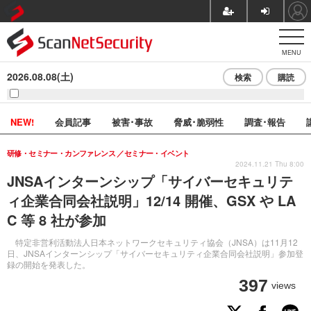
MENU
2026.08.08(土)
検索
購読
NEW!
会員記事
被害･事故
脅威･脆弱性
調査･報告
研修・セミナー・カンファレンス
セミナー・イベント
2024.11.21 Thu 8:00
JNSAインターンシップ「サイバーセキュリテ
ィ企業合同会社説明」12/14 開催、GSX や LA
C 等 8 社が参加
特定非営利活動法人日本ネットワークセキュリティ協会（JNSA）は11月12
日、JNSAインターンシップ「サイバーセキュリティ企業合同会社説明」参加登
録の開始を発表した。
397
views