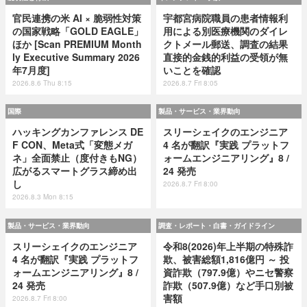
官民連携の米 AI × 脆弱性対策
宇都宮病院職員の患者情報利
の国家戦略「GOLD EAGLE」
用による別医療機関のダイレ
ほか [Scan PREMIUM Month
クトメール郵送、調査の結果
ly Executive Summary 2026
直接的金銭的利益の受領が無
年7月度]
いことを確認
2026.8.6 Thu 8:15
2026.8.7 Fri 8:05
国際
製品・サービス・業界動向
ハッキングカンファレンス DE
スリーシェイクのエンジニア
F CON、Meta式「変態メガ
4 名が翻訳『実践 プラットフ
ネ」全面禁止（度付きもNG）
ォームエンジニアリング』8 /
広がるスマートグラス締め出
24 発売
し
2026.8.7 Fri 8:00
2026.8.3 Mon 8:15
製品・サービス・業界動向
調査・レポート・白書・ガイドライン
スリーシェイクのエンジニア
令和8(2026)年上半期の特殊詐
4 名が翻訳『実践 プラットフ
欺、被害総額1,816億円 ～ 投
ォームエンジニアリング』8 /
資詐欺（797.9億）やニセ警察
24 発売
詐欺（507.9億）など手口別被
害額
2026.8.7 Fri 8:00