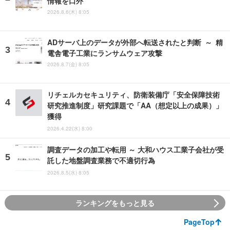
情報を口外
2026.8.6(木) 8:05
ADサーバ上のデータが外部へ転送されたと判断 ～ 精
電舎電子工業にランサムウェア攻撃
2026.8.7(金) 8:05
リチェルカセキュリティ、防衛装備庁「安全保障技術
研究推進制度」研究課題で「AA（想定以上の成果）」
獲得
2026.4.22(水) 8:00
調査データの加工や転用 ～ 大和ハウス工業子会社が受
託した地盤調査業務で不適切行為
2026.8.5(水) 8:05
ランキングをもっと見る
PageTop