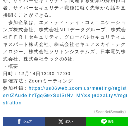
や、サイバーセキュリティに関連する企業の採用担当
者、サイバーセキュリティ職種に就く先輩から話を直
接聞くことができる。
参加企業は、エヌ・ティ・ティ・コミュニケーショ
ンズ株式会社、株式会社NTTデータグループ、株式会
社ＦＦＲＩセキュリティ、グローバルセキュリティエ
キスパート株式会社、株式会社セキュアスカイ・テク
ノロジー、株式会社ソリトンシステムズ、日本電気株
式会社、株式会社ラックの8社。
・概要
日時：12月14日13:30-17:00
開催方法：Zoomミーティング
参加登録：
https://us06web.zoom.us/meeting/regist
er/tZAudeihrTgqG9xSeISiNv_MY88lj6d2aLiy#/regi
stration
《ScanNetSecurity》
シェア
ポスト
送る