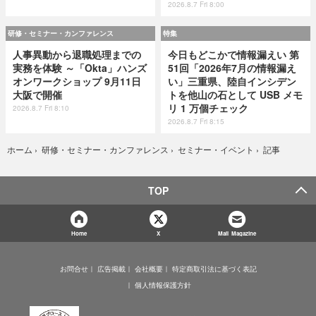
2026.8.7 Fri 8:00
研修・セミナー・カンファレンス
特集
人事異動から退職処理までの
今日もどこかで情報漏えい 第
実務を体験 ～「Okta」ハンズ
51回「2026年7月の情報漏え
オンワークショップ 9月11日
い」三重県、陸自インシデン
大阪で開催
トを他山の石として USB メモ
リ 1 万個チェック
2026.8.7 Fri 8:10
2026.8.7 Fri 8:15
記事
ホーム
›
研修・セミナー・カンファレンス
›
セミナー・イベント
›
TOP
Home
X
Mail Magazine
お問合せ
広告掲載
会社概要
特定商取引法に基づく表記
個人情報保護方針