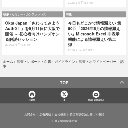
2026.8.6 Thu 8:00
研修・セミナー・カンファレンス
特集
Okta Japan「さわってみよう
今日もどこかで情報漏えい 第
Auth0！」を9月11日に大阪で
50回「2026年6月の情報漏え
開催 ～ 初心者向けハンズオン
い」Microsoft Excel 非表示
＆解説セッション
機能による情報漏えい第二
弾！
2026.8.6 Thu 8:10
2026.7.14 Tue 8:10
記
ホーム
›
調査・レポート・白書・ガイドライン
›
調査・ホワイトペーパー
›
事
TOP
Home
X
Mail Magazine
お問合せ
広告掲載
会社概要
特定商取引法に基づく表記
個人情報保護方針