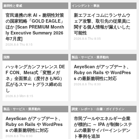
脆弱性と脅威
インシデント・事故
官民連携の米 AI × 脆弱性対策
新エフエイコムにランサムウ
の国家戦略「GOLD EAGLE」
ェア攻撃、取引先の従業員に
ほか [Scan PREMIUM Month
関する個人情報が漏えいした
ly Executive Summary 2026
可能性
年7月度]
2026.8.6 Thu 8:05
2026.8.6 Thu 8:15
国際
製品・サービス・業界動向
ハッキングカンファレンス DE
AeyeScan がアップデート、
F CON、Meta式「変態メガ
Ruby on Rails や WordPres
ネ」全面禁止（度付きもNG）
s の最新脆弱性に対応
広がるスマートグラス締め出
2026.8.6 Thu 8:00
し
2026.8.3 Mon 8:15
製品・サービス・業界動向
調査・レポート・白書・ガイドライン
AeyeScan がアップデート、
市民プールやエネルギー企業
Ruby on Rails や WordPres
が標的に ～ IPA が制御システ
s の最新脆弱性に対応
ムの最新サイバーインシデン
ト事例を追加
2026.8.6 Thu 8:00