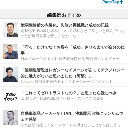
PageTop
編集部おすすめ
脆弱性診断の内製化、失敗と再挑戦と成功の記録
内製化支援の取り組みについて取材させて欲しいと頼んでいた
のだが毎回返事は芳しくなかった
「守る」だけでなくお客を「成功」させるまでが自分の仕
事
日本プルーフポイント 代表取締役社長 野村健インタビュー
「脆弱性管理はレガシーなイメージがあってテクノロジー
的に魅力がないと思いました（阿部）」
Tenable 阿部淳平が語るエクスポージャーマネジメント
「これってゼロトラストなの？」と思ったら読むべき
ID 起点の “ HENNGE流 ” ゼロトラストここに爆誕
自動車部品メーカーNITTAN、決算開示目前にランサムウ
ェア感染
それは朝出社してタイムカードを押せないことからはじまっ