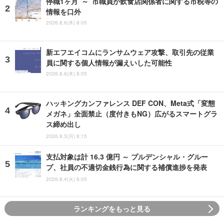
停職1ヶ月 ～ 市職員が飲食店関係者に関する市税等の
情報を口外
2026.8.6(木) 8:05
新エフエイコムにランサムウェア攻撃、取引先の従業
員に関する個人情報が漏えいした可能性
2026.8.6(木) 8:05
ハッキングカンファレンス DEF CON、Meta式「変態
メガネ」全面禁止（度付きもNG）広がるスマートグラ
ス締め出し
2026.8.3(月) 8:15
支払対象は計 16.3 億円 ～ プルデンシャル・グルー
プ、社員の不適切金銭行為に関する補償進捗を発表
2026.8.4(火) 8:05
ランキングをもっと見る