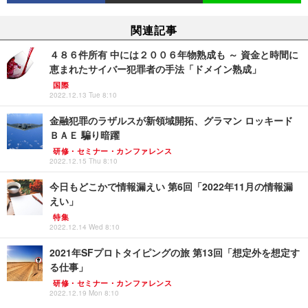
関連記事
４８６件所有 中には２００６年物熟成も ～ 資金と時間に
恵まれたサイバー犯罪者の手法「ドメイン熟成」
国際
2022.12.13 Tue 8:10
金融犯罪のラザルスが新領域開拓、グラマン ロッキード
ＢＡＥ 騙り暗躍
研修・セミナー・カンファレンス
2022.12.15 Thu 8:10
今日もどこかで情報漏えい 第6回「2022年11月の情報漏
えい」
特集
2022.12.14 Wed 8:10
2021年SFプロトタイピングの旅 第13回「想定外を想定す
る仕事」
研修・セミナー・カンファレンス
2022.12.19 Mon 8:10