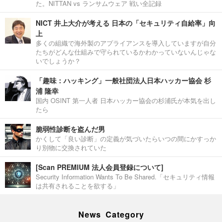
た。NITTAN vs ランサムウェア 戦い全記録
NICT 井上大介が考える 日本の「セキュリティ自給率」向
上
多くの組織で海外製のアプライアンスを導入していますが自分
たちがどんな仕組みで守られているかわかっていないんじゃな
いでしょうか？
「趣味：ハッキング」一般社団法人日本ハッカー協会 杉
浦 隆幸
国内 OSINT 第一人者 日本ハッカー協会の杉浦氏が本気を出し
たら
脆弱性診断を盗んだ男
かくして「良い診断」の定義が気づいたらいつの間にかすっか
り別物に交換されていた
[Scan PREMIUM 法人会員登録について]
Security Information Wants To Be Shared.「セキュリティ情報
は共有されることを欲する」
News Category