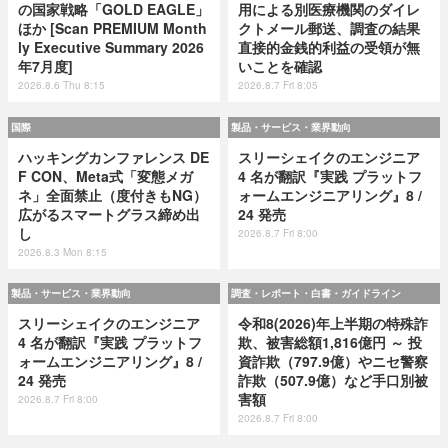
の国家戦略「GOLD EAGLE」
用による別医療機関のダイレ
ほか [Scan PREMIUM Month
クトメール郵送、調査の結果
ly Executive Summary 2026
直接的金銭的利益の受領が無
年7月度]
いことを確認
2026.8.6 Thu 8:15
2026.8.7 Fri 8:05
国際
製品・サービス・業界動向
ハッキングカンファレンス DE
スリーシェイクのエンジニア
F CON、Meta式「変態メガ
4 名が翻訳『実践 プラットフ
ネ」全面禁止（度付きもNG）
ォームエンジニアリング』8 /
広がるスマートグラス締め出
24 発売
し
2026.8.7 Fri 8:00
2026.8.3 Mon 8:15
製品・サービス・業界動向
調査・レポート・白書・ガイドライン
スリーシェイクのエンジニア
令和8(2026)年上半期の特殊詐
4 名が翻訳『実践 プラットフ
欺、被害総額1,816億円 ～ 投
ォームエンジニアリング』8 /
資詐欺（797.9億）やニセ警察
24 発売
詐欺（507.9億）など手口別被
害額
2026.8.7 Fri 8:00
2026.8.7 Fri 8:00