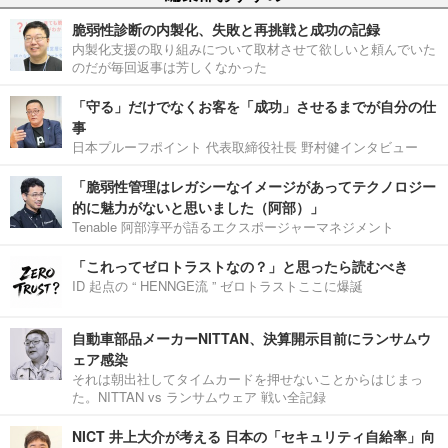
脆弱性診断の内製化、失敗と再挑戦と成功の記録
内製化支援の取り組みについて取材させて欲しいと頼んでいた
のだが毎回返事は芳しくなかった
「守る」だけでなくお客を「成功」させるまでが自分の仕
事
日本プルーフポイント 代表取締役社長 野村健インタビュー
「脆弱性管理はレガシーなイメージがあってテクノロジー
的に魅力がないと思いました（阿部）」
Tenable 阿部淳平が語るエクスポージャーマネジメント
「これってゼロトラストなの？」と思ったら読むべき
ID 起点の “ HENNGE流 ” ゼロトラストここに爆誕
自動車部品メーカーNITTAN、決算開示目前にランサムウ
ェア感染
それは朝出社してタイムカードを押せないことからはじまっ
た。NITTAN vs ランサムウェア 戦い全記録
NICT 井上大介が考える 日本の「セキュリティ自給率」向