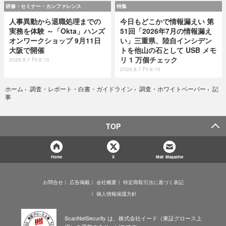
研修・セミナー・カンファレンス
特集
人事異動から退職処理までの
今日もどこかで情報漏えい 第
実務を体験 ～「Okta」ハンズ
51回「2026年7月の情報漏え
オンワークショップ 9月11日
い」三重県、陸自インシデン
大阪で開催
トを他山の石として USB メモ
リ 1 万個チェック
2026.8.7 Fri 8:10
2026.8.7 Fri 8:15
記
ホーム
›
調査・レポート・白書・ガイドライン
›
調査・ホワイトペーパー
›
事
TOP
Home
X
Mail Magazine
お問合せ
広告掲載
会社概要
特定商取引法に基づく表記
個人情報保護方針
ScanNetSecurity は、株式会社イード（東証グロース上