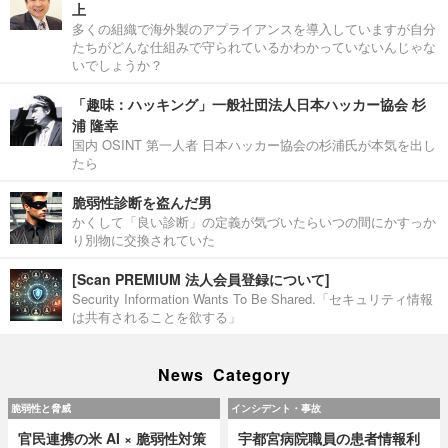
上
多くの組織で海外製のアプライアンスを導入していますが自分
たちがどんな仕組みで守られているかわかっていないんじゃな
いでしょうか？
「趣味：ハッキング」一般社団法人日本ハッカー協会 杉
浦 隆幸
国内 OSINT 第一人者 日本ハッカー協会の杉浦氏が本気を出し
たら
脆弱性診断を盗んだ男
かくして「良い診断」の定義が気づいたらいつの間にかすっか
り別物に交換されていた
[Scan PREMIUM 法人会員登録について]
Security Information Wants To Be Shared.「セキュリティ情報
は共有されることを欲する」
News Category
脆弱性と脅威
インシデント・事故
官民連携の米 AI × 脆弱性対策
宇都宮病院職員の患者情報利