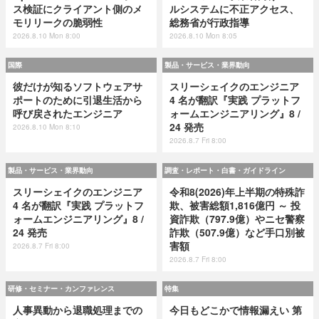
ス検証にクライアント側のメ
ルシステムに不正アクセス、
モリリークの脆弱性
総務省が行政指導
2026.8.10 Mon 8:00
2026.8.10 Mon 8:05
国際
製品・サービス・業界動向
彼だけが知るソフトウェアサ
スリーシェイクのエンジニア
ポートのために引退生活から
4 名が翻訳『実践 プラットフ
呼び戻されたエンジニア
ォームエンジニアリング』8 /
24 発売
2026.8.10 Mon 8:10
2026.8.7 Fri 8:00
製品・サービス・業界動向
調査・レポート・白書・ガイドライン
スリーシェイクのエンジニア
令和8(2026)年上半期の特殊詐
4 名が翻訳『実践 プラットフ
欺、被害総額1,816億円 ～ 投
ォームエンジニアリング』8 /
資詐欺（797.9億）やニセ警察
24 発売
詐欺（507.9億）など手口別被
害額
2026.8.7 Fri 8:00
2026.8.7 Fri 8:00
研修・セミナー・カンファレンス
特集
人事異動から退職処理までの
今日もどこかで情報漏えい 第