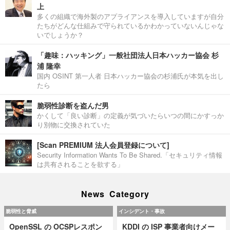
上
多くの組織で海外製のアプライアンスを導入していますが自分
たちがどんな仕組みで守られているかわかっていないんじゃな
いでしょうか？
「趣味：ハッキング」一般社団法人日本ハッカー協会 杉
浦 隆幸
国内 OSINT 第一人者 日本ハッカー協会の杉浦氏が本気を出し
たら
脆弱性診断を盗んだ男
かくして「良い診断」の定義が気づいたらいつの間にかすっか
り別物に交換されていた
[Scan PREMIUM 法人会員登録について]
Security Information Wants To Be Shared.「セキュリティ情報
は共有されることを欲する」
News Category
脆弱性と脅威
インシデント・事故
OpenSSL の OCSPレスポン
KDDI の ISP 事業者向けメー