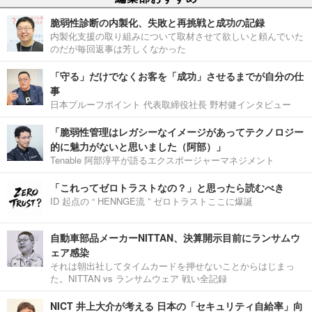
脆弱性診断の内製化、失敗と再挑戦と成功の記録
内製化支援の取り組みについて取材させて欲しいと頼んでいた
のだが毎回返事は芳しくなかった
「守る」だけでなくお客を「成功」させるまでが自分の仕
事
日本プルーフポイント 代表取締役社長 野村健インタビュー
「脆弱性管理はレガシーなイメージがあってテクノロジー
的に魅力がないと思いました（阿部）」
Tenable 阿部淳平が語るエクスポージャーマネジメント
「これってゼロトラストなの？」と思ったら読むべき
ID 起点の “ HENNGE流 ” ゼロトラストここに爆誕
自動車部品メーカーNITTAN、決算開示目前にランサムウ
ェア感染
それは朝出社してタイムカードを押せないことからはじまっ
た。NITTAN vs ランサムウェア 戦い全記録
NICT 井上大介が考える 日本の「セキュリティ自給率」向