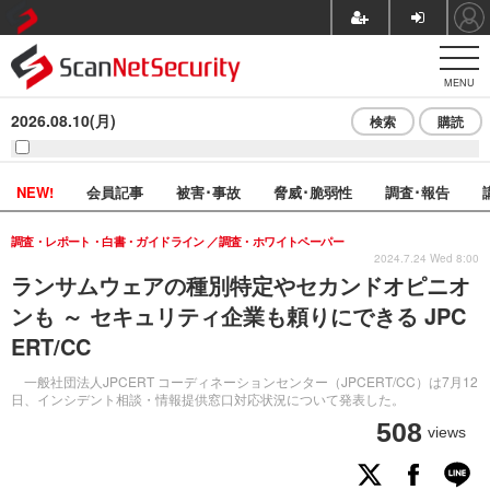
MENU
2026.08.10(月)
検索
購読
NEW!
会員記事
被害･事故
脅威･脆弱性
調査･報告
調査・レポート・白書・ガイドライン
調査・ホワイトペーパー
2024.7.24 Wed 8:00
ランサムウェアの種別特定やセカンドオピニオ
ンも ～ セキュリティ企業も頼りにできる JPC
ERT/CC
一般社団法人JPCERT コーディネーションセンター（JPCERT/CC）は7月12
日、インシデント相談・情報提供窓口対応状況について発表した。
508
views