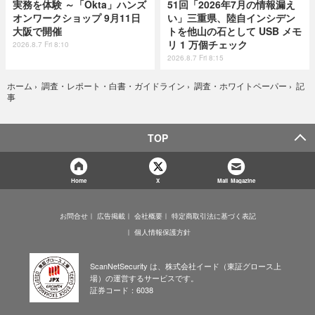
実務を体験 ～「Okta」ハンズ
51回「2026年7月の情報漏え
オンワークショップ 9月11日
い」三重県、陸自インシデン
大阪で開催
トを他山の石として USB メモ
リ 1 万個チェック
2026.8.7 Fri 8:10
2026.8.7 Fri 8:15
記
ホーム
›
調査・レポート・白書・ガイドライン
›
調査・ホワイトペーパー
›
事
TOP
Home
X
Mail Magazine
お問合せ
広告掲載
会社概要
特定商取引法に基づく表記
個人情報保護方針
ScanNetSecurity は、株式会社イード（東証グロース上
場）の運営するサービスです。
証券コード：6038