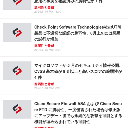
悪用の事実を確認済みの脆弱性が 1 件
脆弱性と脅威
2026.6.15 Mon 8:00
Check Point Software Technologies社のUTM
製品に不適切な認証の脆弱性、6月上旬には悪用
の試行が増加
脆弱性と脅威
2026.6.15 Mon 8:00
マイクロソフトが 5 月のセキュリティ情報公開、
CVSS 基本値が 9.8 以上と高いスコアの脆弱性が
4 件
脆弱性と脅威
2026.5.18 Mon 8:00
Cisco Secure Firewall ASA および Cisco Secu
re FTD に脆弱性、一度侵害された場合は修正版
にアップデート後でも永続的な攻撃を可能とする
機能が埋め込まれている可能性