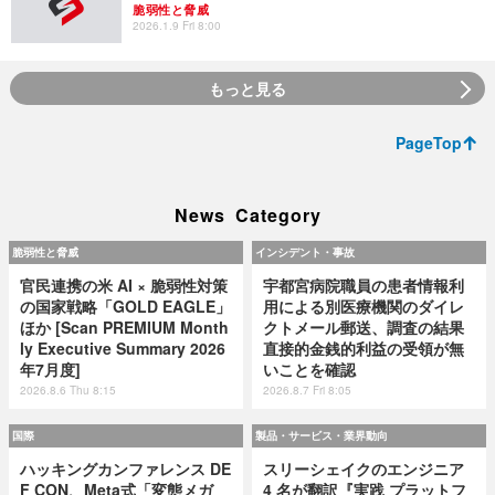
脆弱性と脅威
2026.1.9 Fri 8:00
もっと見る
PageTop
News Category
脆弱性と脅威
インシデント・事故
官民連携の米 AI × 脆弱性対策
宇都宮病院職員の患者情報利
の国家戦略「GOLD EAGLE」
用による別医療機関のダイレ
ほか [Scan PREMIUM Month
クトメール郵送、調査の結果
ly Executive Summary 2026
直接的金銭的利益の受領が無
年7月度]
いことを確認
2026.8.6 Thu 8:15
2026.8.7 Fri 8:05
国際
製品・サービス・業界動向
ハッキングカンファレンス DE
スリーシェイクのエンジニア
F CON、Meta式「変態メガ
4 名が翻訳『実践 プラットフ