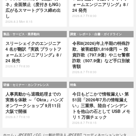
ネ」全面禁止（度付きもNG）
ォームエンジニアリング』8 /
広がるスマートグラス締め出
24 発売
し
2026.8.7 Fri 8:00
2026.8.3 Mon 8:15
製品・サービス・業界動向
調査・レポート・白書・ガイドライン
スリーシェイクのエンジニア
令和8(2026)年上半期の特殊詐
4 名が翻訳『実践 プラットフ
欺、被害総額1,816億円 ～ 投
ォームエンジニアリング』8 /
資詐欺（797.9億）やニセ警察
24 発売
詐欺（507.9億）など手口別被
害額
2026.8.7 Fri 8:00
2026.8.7 Fri 8:00
研修・セミナー・カンファレンス
特集
人事異動から退職処理までの
今日もどこかで情報漏えい 第
実務を体験 ～「Okta」ハンズ
51回「2026年7月の情報漏え
オンワークショップ 9月11日
い」三重県、陸自インシデン
大阪で開催
トを他山の石として USB メモ
リ 1 万個チェック
2026.8.7 Fri 8:10
2026.8.7 Fri 8:15
JPCERT／CC（一般社団法人 JPCERT コーディネーションセンタ
ホーム
›