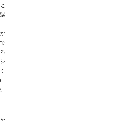
通と
確認
か
で
る
シ
く
e
ま
を