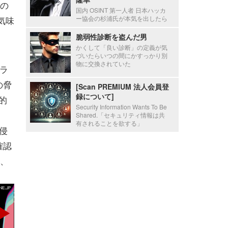
の
国内 OSINT 第一人者 日本ハッカ
気味
ー協会の杉浦氏が本気を出したら
脆弱性診断を盗んだ男
かくして「良い診断」の定義が気
づいたらいつの間にかすっかり別
物に交換されていた
ラ
の脅
[Scan PREMIUM 法人会員登
録について]
的
Security Information Wants To Be
Shared.「セキュリティ情報は共
有されることを欲する」
侵
確認
、