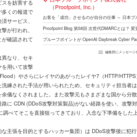
ビスを妨害する
（Proofpoint, Inc.）
が多くの報道で
決済サービス、
攻撃が行われ、
とが確認されて
編集部にメッセージ
は異なり、セキ
ヤを用いて攻撃
RE Flood）やさらにレイヤのあがったレイヤ7（HTTP/HTTP
た洗練された手法が用いられたため、セキュリティ担当者は
を余儀なくされました。また攻撃元もさまざまな国から分散
に CDN (DDoS攻撃対策製品)がない経路を使い、攻撃
前に調べてそこを直接狙ってきており、入念な下準備をした
主張を目的とするハッカー集団）は DDoS攻撃後に犯行