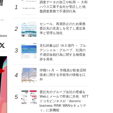
増
調査データの加工や転用 ～ 大和
ハウス工業子会社が受託した地
盤調査業務で不適切行為
メー
セシール、再発防止のため業務
委託先の見直しを完了し選定基
準と管理も強化
iews
支払対象は計 16.3 億円 ～ プル
デンシャル・グループ、社員の
不適切金銭行為に関する補償進
捗を発表
停職1ヶ月 ～ 市職員が飲食店関
係者に関する市税等の情報を口
外
委託先やグループ会社の脅威を
Webとメールで即座に共有、NTT
ドコモビジネスが「docomo
business RINK WANセキュリテ
ィ」に新機能