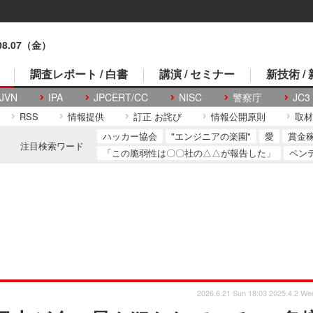
.08.07（金）
調査レポート / 白書
講演 / セミナー
新技術 /
JVN
IPA
JPCERT/CC
NISC
警察庁
JC3
RSS
情報提供
訂正 お詫び
情報公開原則
取材
ハッカー協会
"エンジニアの楽園"
愛
賞金
注目検索ワード
「この脆弱性は〇〇社の△△が報告した」
ペン
2026.6.21 Sun 18:03
2025.4.2 We