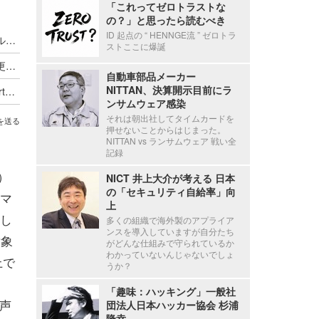
「これってゼロトラストな
の？」と思ったら読むべき
ID 起点の “ HENNGE流 ” ゼロトラ
お客を「成功」させるのが自分の仕事 ～ 日本プルーフポイント 代表取締役社長 野村健インタビュー
ストここに爆誕
Proofpoint Blog 第58回 次世代DMARCとは？ 変更点とその重要性を解説
自動車部品メーカー
NITTAN、決算開示目前にラ
プルーフポイントが OpenAI Daybreak Cyber Partner Program に参画
ンサムウェア感染
それは朝出社してタイムカードを
を送る
押せないことからはじまった。
NITTAN vs ランサムウェア 戦い全
記録
S）
NICT 井上大介が考える 日本
の「セキュリティ自給率」向
マ
上
し
多くの組織で海外製のアプライア
ンスを導入していますが自分たち
対象
がどんな仕組みで守られているか
わかっていないんじゃないでしょ
上で
うか？
「趣味：ハッキング」一般社
声
団法人日本ハッカー協会 杉浦
隆幸