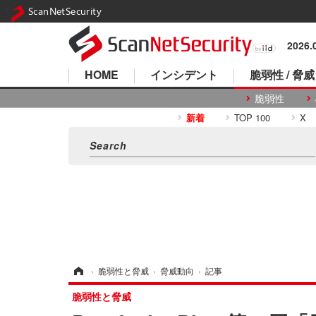
ScanNetSecurity
2026
HOME
インシデント
脆弱性 / 脅威
脆弱性
新着
TOP 100
X
ホーム
›
脆弱性と脅威
›
脅威動向
›
記事
脆弱性と脅威