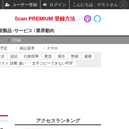
ユーザー登録
ログイン
こんにちは、ゲストさん
Scan PREMIUM 登録方法
 新製品･サービス / 業界動向
CISA
予定
表記基準
スマホ
稼ぎ
訴訟
行政指導
更迭
退任
懲戒
逮捕
テスト 診断 違い
文字コピーできないPDF
アクセスランキング
d 8:15