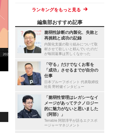
ランキングをもっと見る
編集部おすすめ記事
脆弱性診断の内製化、失敗と
再挑戦と成功の記録
内製化支援の取り組みについて取
材させて欲しいと頼んでいたのだ
が毎回返事は芳しくなかった
「守る」だけでなくお客を
「成功」させるまでが自分の
仕事
日本プルーフポイント 代表取締役
社長 野村健インタビュー
「脆弱性管理はレガシーなイ
メージがあってテクノロジー
的に魅力がないと思いました
（阿部）」
Tenable 阿部淳平が語るエクスポ
ージャーマネジメント