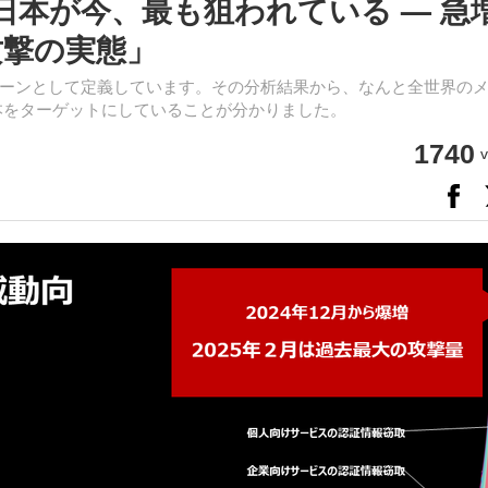
第45回「日本が今、最も狙われている — 急
攻撃の実態」
ーンとして定義しています。その分析結果から、なんと全世界の
 ％が日本をターゲットにしていることが分かりました。
1740
v