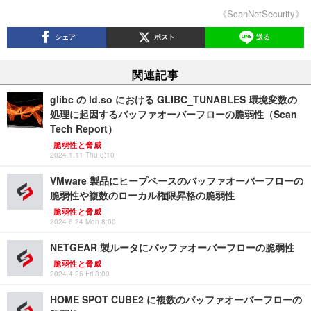
《ScanNetSecurity》
シェア
ポスト
送る
関連記事
glibc の ld.so における GLIBC_TUNABLES 環境変数の
処理に起因するバッファオーバーフローの脆弱性（Scan
Tech Report）
脆弱性と脅威
2024.1.11 Thu 8:10
VMware 製品にヒープベースのバッファオーバーフローの
脆弱性や複数のローカル権限昇格の脆弱性
脆弱性と脅威
2024.6.24 Mon 8:00
NETGEAR 製ルータにバッファオーバーフローの脆弱性
脆弱性と脅威
2024.4.26 Fri 8:00
HOME SPOT CUBE2 に複数のバッファオーバーフローの