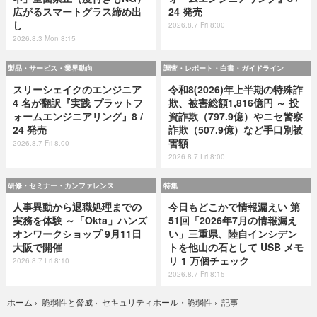
広がるスマートグラス締め出
24 発売
し
2026.8.7 Fri 8:00
2026.8.3 Mon 8:15
製品・サービス・業界動向
調査・レポート・白書・ガイドライン
スリーシェイクのエンジニア
令和8(2026)年上半期の特殊詐
4 名が翻訳『実践 プラットフ
欺、被害総額1,816億円 ～ 投
ォームエンジニアリング』8 /
資詐欺（797.9億）やニセ警察
24 発売
詐欺（507.9億）など手口別被
害額
2026.8.7 Fri 8:00
2026.8.7 Fri 8:00
研修・セミナー・カンファレンス
特集
人事異動から退職処理までの
今日もどこかで情報漏えい 第
実務を体験 ～「Okta」ハンズ
51回「2026年7月の情報漏え
オンワークショップ 9月11日
い」三重県、陸自インシデン
大阪で開催
トを他山の石として USB メモ
リ 1 万個チェック
2026.8.7 Fri 8:10
2026.8.7 Fri 8:15
記事
ホーム
›
脆弱性と脅威
›
セキュリティホール・脆弱性
›