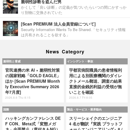
脆弱性診断を盗んだ男
かくして「良い診断」の定義が気づいたらいつの間にかすっか
り別物に交換されていた
[Scan PREMIUM 法人会員登録について]
Security Information Wants To Be Shared.「セキュリティ情報
は共有されることを欲する」
News Category
脆弱性と脅威
インシデント・事故
官民連携の米 AI × 脆弱性対策
宇都宮病院職員の患者情報利
の国家戦略「GOLD EAGLE」
用による別医療機関のダイレ
ほか [Scan PREMIUM Month
クトメール郵送、調査の結果
ly Executive Summary 2026
直接的金銭的利益の受領が無
年7月度]
いことを確認
2026.8.6 Thu 8:15
2026.8.7 Fri 8:05
国際
製品・サービス・業界動向
ハッキングカンファレンス DE
スリーシェイクのエンジニア
F CON、Meta式「変態メガ
4 名が翻訳『実践 プラットフ
ネ」全面禁止（度付きもNG）
ォームエンジニアリング』8 /