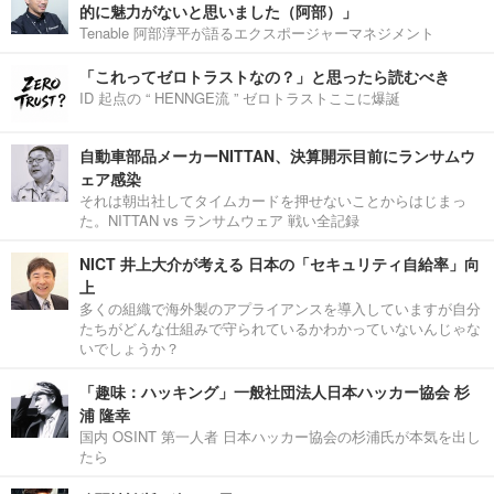
的に魅力がないと思いました（阿部）」
Tenable 阿部淳平が語るエクスポージャーマネジメント
「これってゼロトラストなの？」と思ったら読むべき
ID 起点の “ HENNGE流 ” ゼロトラストここに爆誕
自動車部品メーカーNITTAN、決算開示目前にランサムウ
ェア感染
それは朝出社してタイムカードを押せないことからはじまっ
た。NITTAN vs ランサムウェア 戦い全記録
NICT 井上大介が考える 日本の「セキュリティ自給率」向
上
多くの組織で海外製のアプライアンスを導入していますが自分
たちがどんな仕組みで守られているかわかっていないんじゃな
いでしょうか？
「趣味：ハッキング」一般社団法人日本ハッカー協会 杉
浦 隆幸
国内 OSINT 第一人者 日本ハッカー協会の杉浦氏が本気を出し
たら