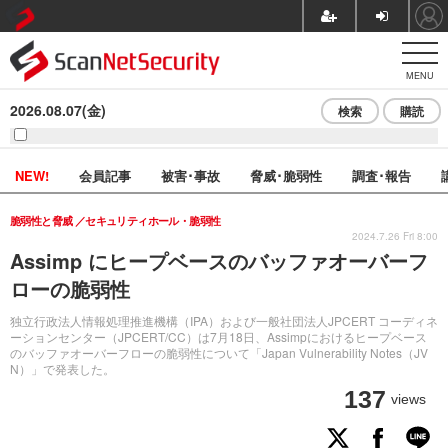
MENU
2026.08.07(金)
検索
購読
NEW!
会員記事
被害･事故
脅威･脆弱性
調査･報告
脆弱性と脅威
セキュリティホール・脆弱性
2024.7.26 Fri 8:00
Assimp にヒープベースのバッファオーバーフ
ローの脆弱性
独立行政法人情報処理推進機構（IPA）および一般社団法人JPCERT コーディネ
ーションセンター（JPCERT/CC）は7月18日、Assimpにおけるヒープベース
のバッファオーバーフローの脆弱性について「Japan Vulnerability Notes（JV
N）」で発表した。
137
views