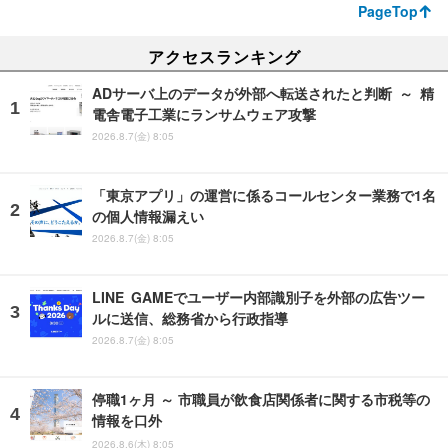
PageTop
アクセスランキング
ADサーバ上のデータが外部へ転送されたと判断 ～ 精
電舎電子工業にランサムウェア攻撃
2026.8.7(金) 8:05
「東京アプリ」の運営に係るコールセンター業務で1名
の個人情報漏えい
2026.8.7(金) 8:05
LINE GAMEでユーザー内部識別子を外部の広告ツー
ルに送信、総務省から行政指導
2026.8.7(金) 8:05
停職1ヶ月 ～ 市職員が飲食店関係者に関する市税等の
情報を口外
2026.8.6(木) 8:05