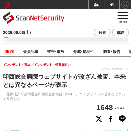
MENU
2026.08.08(土)
検索
購読
NEW!
会員記事
被害･事故
脅威･脆弱性
調査･報告
インシデント・事故
インシデント・情報漏えい
2024.7.3 Wed 8:05
印西総合病院ウェブサイトが改ざん被害、本来
とは異なるページが表示
医療法人平成博愛会印西総合病院は6月24日、ウェブサイトの改ざんについ
て発表した。
1648
views