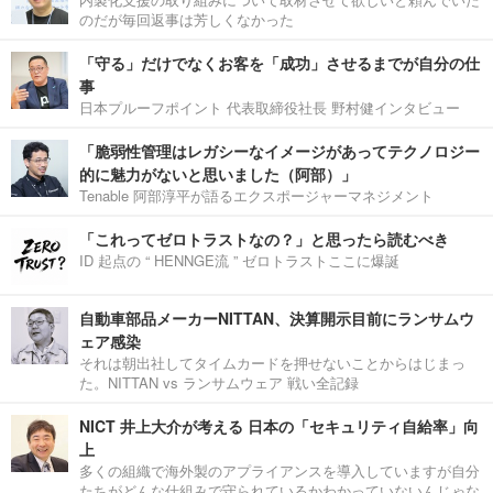
のだが毎回返事は芳しくなかった
「守る」だけでなくお客を「成功」させるまでが自分の仕
事
日本プルーフポイント 代表取締役社長 野村健インタビュー
「脆弱性管理はレガシーなイメージがあってテクノロジー
的に魅力がないと思いました（阿部）」
Tenable 阿部淳平が語るエクスポージャーマネジメント
「これってゼロトラストなの？」と思ったら読むべき
ID 起点の “ HENNGE流 ” ゼロトラストここに爆誕
自動車部品メーカーNITTAN、決算開示目前にランサムウ
ェア感染
それは朝出社してタイムカードを押せないことからはじまっ
た。NITTAN vs ランサムウェア 戦い全記録
NICT 井上大介が考える 日本の「セキュリティ自給率」向
上
多くの組織で海外製のアプライアンスを導入していますが自分
たちがどんな仕組みで守られているかわかっていないんじゃな