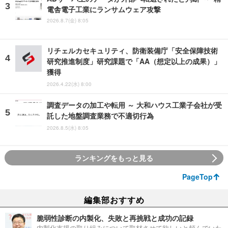
電舎電子工業にランサムウェア攻撃
2026.8.7(金) 8:05
リチェルカセキュリティ、防衛装備庁「安全保障技術
研究推進制度」研究課題で「AA（想定以上の成果）」
獲得
2026.4.22(水) 8:00
調査データの加工や転用 ～ 大和ハウス工業子会社が受
託した地盤調査業務で不適切行為
2026.8.5(水) 8:05
ランキングをもっと見る
PageTop
編集部おすすめ
脆弱性診断の内製化、失敗と再挑戦と成功の記録
内製化支援の取り組みについて取材させて欲しいと頼んでいた