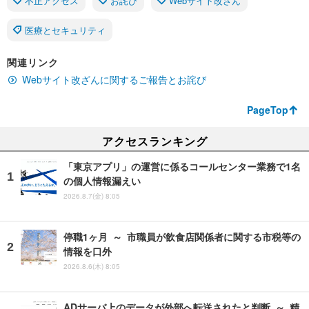
不正アクセス
お詫び
Webサイト改ざん
医療とセキュリティ
関連リンク
Webサイト改ざんに関するご報告とお詫び
PageTop
アクセスランキング
「東京アプリ」の運営に係るコールセンター業務で1名
の個人情報漏えい
2026.8.7(金) 8:05
停職1ヶ月 ～ 市職員が飲食店関係者に関する市税等の
情報を口外
2026.8.6(木) 8:05
ADサーバ上のデータが外部へ転送されたと判断 ～ 精