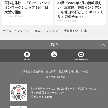
実務を体験 ～「Okta」ハンズ
51回「2026年7月の情報漏え
オンワークショップ 9月11日
い」三重県、陸自インシデン
大阪で開催
トを他山の石として USB メモ
リ 1 万個チェック
2026.8.7 Fri 8:10
2026.8.7 Fri 8:15
記事
ホーム
›
インシデント・事故
›
インシデント・情報漏えい
›
TOP
Home
X
Mail Magazine
お問合せ
広告掲載
会社概要
特定商取引法に基づく表記
個人情報保護方針
ScanNetSecurity は、株式会社イード（東証グロース上
場）の運営するサービスです。
証券コード：6038