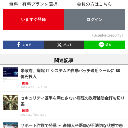
無料・有料プランを選択
会員の方はこちら
いますぐ登録
ログイン
《ScanNetSecurity》
シェア
ポスト
送る
関連記事
米政府、病院 IT システムの自動パッチ適用ツールに 80
億円投入
国際
2024.6.18 Tue 8:10
セキュリティ基準を満たさない病院の政府補助金打ち切り
案
国際
2024.2.7 Wed 8:10
サポート詐欺で発覚 ～ 産婦人科医師が不適切な状態で患