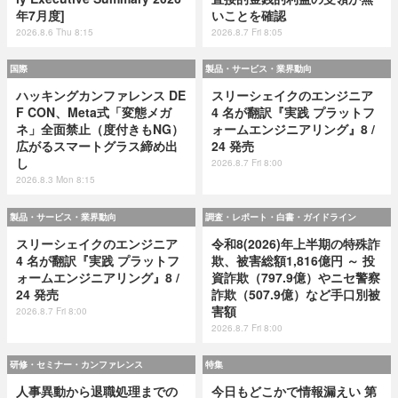
年7月度]
いことを確認
2026.8.6 Thu 8:15
2026.8.7 Fri 8:05
国際
製品・サービス・業界動向
ハッキングカンファレンス DE
スリーシェイクのエンジニア
F CON、Meta式「変態メガ
4 名が翻訳『実践 プラットフ
ネ」全面禁止（度付きもNG）
ォームエンジニアリング』8 /
広がるスマートグラス締め出
24 発売
し
2026.8.7 Fri 8:00
2026.8.3 Mon 8:15
製品・サービス・業界動向
調査・レポート・白書・ガイドライン
スリーシェイクのエンジニア
令和8(2026)年上半期の特殊詐
4 名が翻訳『実践 プラットフ
欺、被害総額1,816億円 ～ 投
ォームエンジニアリング』8 /
資詐欺（797.9億）やニセ警察
24 発売
詐欺（507.9億）など手口別被
害額
2026.8.7 Fri 8:00
2026.8.7 Fri 8:00
研修・セミナー・カンファレンス
特集
人事異動から退職処理までの
今日もどこかで情報漏えい 第