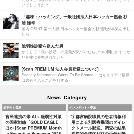
いでしょうか？
「趣味：ハッキング」一般社団法人日本ハッカー協会 杉
浦 隆幸
国内 OSINT 第一人者 日本ハッカー協会の杉浦氏が本気を出し
たら
脆弱性診断を盗んだ男
かくして「良い診断」の定義が気づいたらいつの間にかすっか
り別物に交換されていた
[Scan PREMIUM 法人会員登録について]
Security Information Wants To Be Shared.「セキュリティ情報
は共有されることを欲する」
News Category
脆弱性と脅威
インシデント・事故
官民連携の米 AI × 脆弱性対策
宇都宮病院職員の患者情報利
の国家戦略「GOLD EAGLE」
用による別医療機関のダイレ
ほか [Scan PREMIUM Month
クトメール郵送、調査の結果
ly Executive Summary 2026
直接的金銭的利益の受領が無