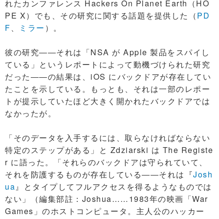
れたカンファレンス Hackers On Planet Earth（HO
PE X）でも、その研究に関する話題を提供した（
PD
F
、
ミラー
）。
彼の研究――それは「NSA が Apple 製品をスパイし
ている」というレポートによって動機づけられた研究
だった――の結果は、iOS にバックドアが存在してい
たことを示している。もっとも、それは一部のレポー
トが提示していたほど大きく開かれたバックドアでは
なかったが。
「そのデータを入手するには、取らなければならない
特定のステップがある」と Zdziarski は The Registe
r に語った。「それらのバックドアは守られていて、
それを防護するものが存在している――それは『
Josh
ua
』とタイプしてフルアクセスを得るようなものでは
ない」（編集部註：Joshua……1983年の映画「War
Games」のホストコンピュータ。主人公のハッカー