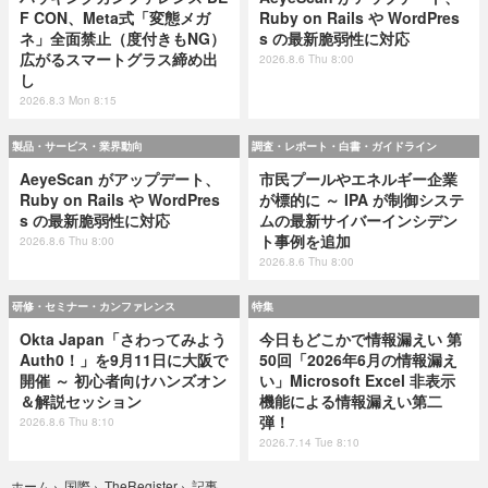
F CON、Meta式「変態メガ
Ruby on Rails や WordPres
ネ」全面禁止（度付きもNG）
s の最新脆弱性に対応
広がるスマートグラス締め出
2026.8.6 Thu 8:00
し
2026.8.3 Mon 8:15
製品・サービス・業界動向
調査・レポート・白書・ガイドライン
AeyeScan がアップデート、
市民プールやエネルギー企業
Ruby on Rails や WordPres
が標的に ～ IPA が制御システ
s の最新脆弱性に対応
ムの最新サイバーインシデン
ト事例を追加
2026.8.6 Thu 8:00
2026.8.6 Thu 8:00
研修・セミナー・カンファレンス
特集
Okta Japan「さわってみよう
今日もどこかで情報漏えい 第
Auth0！」を9月11日に大阪で
50回「2026年6月の情報漏え
開催 ～ 初心者向けハンズオン
い」Microsoft Excel 非表示
＆解説セッション
機能による情報漏えい第二
弾！
2026.8.6 Thu 8:10
2026.7.14 Tue 8:10
記事
ホーム
›
国際
›
TheRegister
›