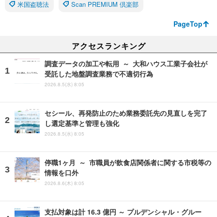
米国盗聴法
Scan PREMIUM 倶楽部
PageTop
アクセスランキング
調査データの加工や転用 ～ 大和ハウス工業子会社が
受託した地盤調査業務で不適切行為
2026.8.5(水) 8:05
セシール、再発防止のため業務委託先の見直しを完了
し選定基準と管理も強化
2026.8.5(水) 8:05
停職1ヶ月 ～ 市職員が飲食店関係者に関する市税等の
情報を口外
2026.8.6(木) 8:05
支払対象は計 16.3 億円 ～ プルデンシャル・グルー