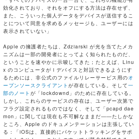
効化されており、それをオフにする方法は存在せず、
また、こういった個人データをデバイスが送信するこ
とについて同意を求めるメッセージも、ユーザーには
表示されていない」
Apple の擁護者たちは、Zdziarski が光を当てたメカ
ニズムは一部の開発者にとってよく知られたものだ、
ということを速やかに示唆してきた；たとえば、Linu
x のコンピュータが i デバイスと対話できるようにす
るためには、非公式のファイルリレーサービス用の
オ
ープンソースクライアント
が存在している。そして
一
部のノート
が「lockdownd」のために存在している。
しかし、これらのサービスの存在は、ユーザー次第で
フラグ設定されるものではなく、そして「pcapd dae
mon」に関しては現在も不可解なままだ――たしかな
ところ、Apple のドキュメンテーションは主張してい
る：「iOSは、直接的にパケットトラッキングをサポ