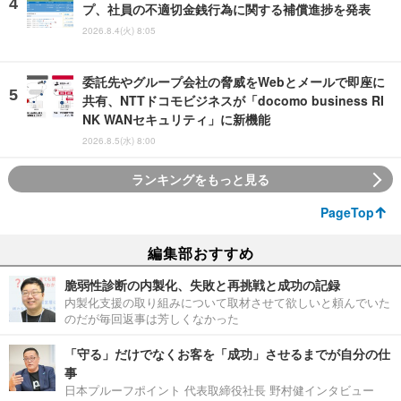
プ、社員の不適切金銭行為に関する補償進捗を発表
2026.8.4(火) 8:05
委託先やグループ会社の脅威をWebとメールで即座に
共有、NTTドコモビジネスが「docomo business RI
NK WANセキュリティ」に新機能
2026.8.5(水) 8:00
ランキングをもっと見る
PageTop
編集部おすすめ
脆弱性診断の内製化、失敗と再挑戦と成功の記録
内製化支援の取り組みについて取材させて欲しいと頼んでいた
のだが毎回返事は芳しくなかった
「守る」だけでなくお客を「成功」させるまでが自分の仕
事
日本プルーフポイント 代表取締役社長 野村健インタビュー