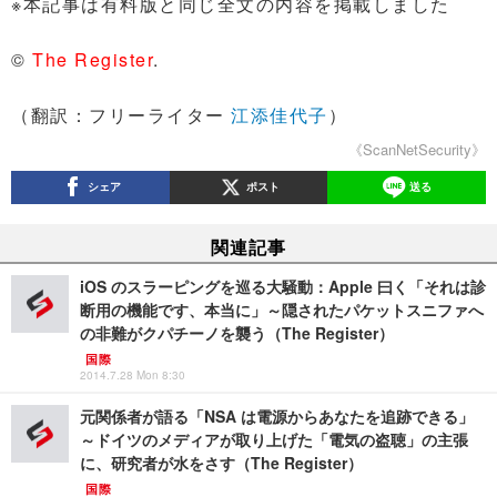
※本記事は有料版と同じ全文の内容を掲載しました
©
The Register
.
（翻訳：フリーライター
江添佳代子
）
《ScanNetSecurity》
シェア
ポスト
送る
関連記事
iOS のスラーピングを巡る大騒動：Apple 曰く「それは診
断用の機能です、本当に」～隠されたパケットスニファへ
の非難がクパチーノを襲う（The Register）
国際
2014.7.28 Mon 8:30
元関係者が語る「NSA は電源からあなたを追跡できる」
～ドイツのメディアが取り上げた「電気の盗聴」の主張
に、研究者が水をさす（The Register）
国際