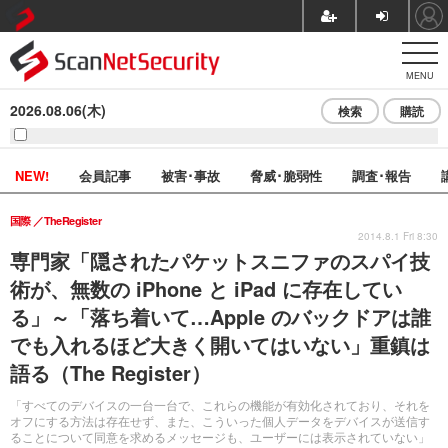
MENU
2026.08.06(木)
検索
購読
NEW!
会員記事
被害･事故
脅威･脆弱性
調査･報告
国際
TheRegister
2014.8.1 Fri 8:30
専門家「隠されたパケットスニファのスパイ技
術が、無数の iPhone と iPad に存在してい
る」～「落ち着いて…Apple のバックドアは誰
でも入れるほど大きく開いてはいない」重鎮は
語る（The Register）
「すべてのデバイスの一台一台で、これらの機能が有効化されており、それを
オフにする方法は存在せず、また、こういった個人データをデバイスが送信す
ることについて同意を求めるメッセージも、ユーザーには表示されていない」