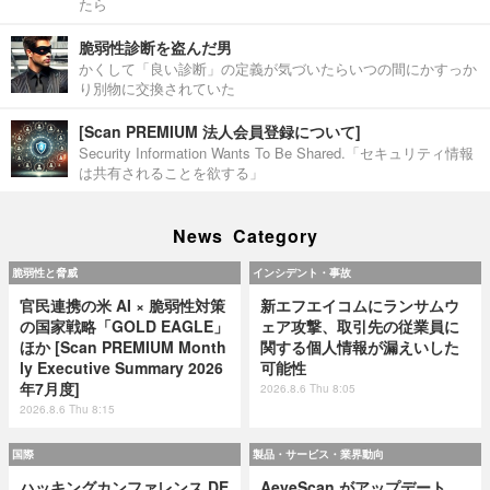
たら
脆弱性診断を盗んだ男
かくして「良い診断」の定義が気づいたらいつの間にかすっか
り別物に交換されていた
[Scan PREMIUM 法人会員登録について]
Security Information Wants To Be Shared.「セキュリティ情報
は共有されることを欲する」
News Category
脆弱性と脅威
インシデント・事故
官民連携の米 AI × 脆弱性対策
新エフエイコムにランサムウ
の国家戦略「GOLD EAGLE」
ェア攻撃、取引先の従業員に
ほか [Scan PREMIUM Month
関する個人情報が漏えいした
ly Executive Summary 2026
可能性
年7月度]
2026.8.6 Thu 8:05
2026.8.6 Thu 8:15
国際
製品・サービス・業界動向
ハッキングカンファレンス DE
AeyeScan がアップデート、