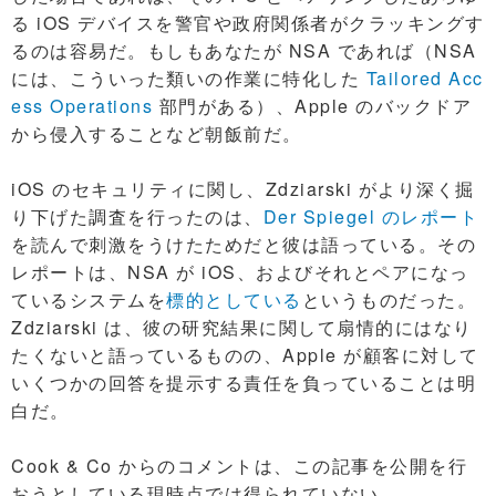
る iOS デバイスを警官や政府関係者がクラッキングす
るのは容易だ。もしもあなたが NSA であれば（NSA
には、こういった類いの作業に特化した
Tailored Acc
ess Operations
部門がある）、Apple のバックドア
から侵入することなど朝飯前だ。
iOS のセキュリティに関し、Zdziarski がより深く掘
り下げた調査を行ったのは、
Der Spiegel のレポート
を読んで刺激をうけたためだと彼は語っている。その
レポートは、NSA が iOS、およびそれとペアになっ
ているシステムを
標的としている
というものだった。
Zdziarski は、彼の研究結果に関して扇情的にはなり
たくないと語っているものの、Apple が顧客に対して
いくつかの回答を提示する責任を負っていることは明
白だ。
Cook & Co からのコメントは、この記事を公開を行
おうとしている現時点では得られていない。