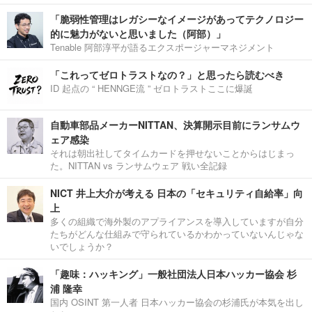
「脆弱性管理はレガシーなイメージがあってテクノロジー
的に魅力がないと思いました（阿部）」
Tenable 阿部淳平が語るエクスポージャーマネジメント
「これってゼロトラストなの？」と思ったら読むべき
ID 起点の “ HENNGE流 ” ゼロトラストここに爆誕
自動車部品メーカーNITTAN、決算開示目前にランサムウ
ェア感染
それは朝出社してタイムカードを押せないことからはじまっ
た。NITTAN vs ランサムウェア 戦い全記録
NICT 井上大介が考える 日本の「セキュリティ自給率」向
上
多くの組織で海外製のアプライアンスを導入していますが自分
たちがどんな仕組みで守られているかわかっていないんじゃな
いでしょうか？
「趣味：ハッキング」一般社団法人日本ハッカー協会 杉
浦 隆幸
国内 OSINT 第一人者 日本ハッカー協会の杉浦氏が本気を出し