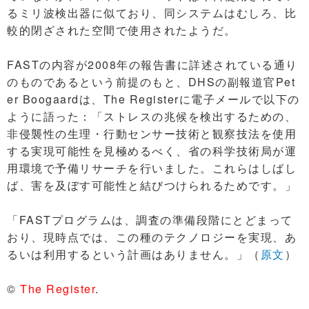
るミリ波検出器に似ており、同システムはむしろ、比
較的閉ざされた空間で使用されたようだ。
FASTの内容が2008年の報告書に詳述されている通り
のものであるという前提のもと、DHSの副報道官Pet
er Boogaardは、The Registerに電子メールで以下の
ように語った：「ストレスの兆候を検出するための、
非侵襲性の生理・行動センサー技術と観察技法を使用
する実現可能性を見極めるべく、省の科学技術局が運
用環境で予備リサーチを行いました。これらはしばし
ば、害を及ぼす可能性と結びつけられるためです。」
「FASTプログラムは、調査の準備段階にとどまって
おり、現時点では、この種のテクノロジーを実現、あ
るいは利用するという計画はありません。」（
原文
）
©
The Register
.