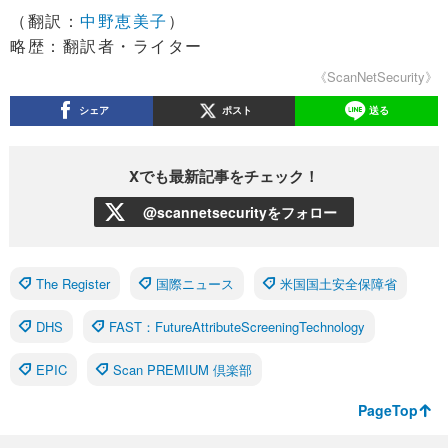
（翻訳：
中野恵美子
）
略歴：翻訳者・ライター
《ScanNetSecurity》
シェア
ポスト
送る
Xでも最新記事をチェック！
@scannetsecurityをフォロー
The Register
国際ニュース
米国国土安全保障省
DHS
FAST：FutureAttributeScreeningTechnology
EPIC
Scan PREMIUM 倶楽部
PageTop