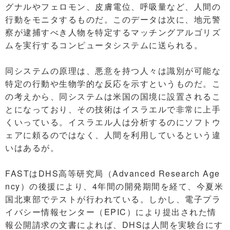
グナルやフェロモン、皮膚電位、呼吸量など、人間の
行動をモニタするものだ。このデータは次に、地元警
察が逮捕すべき人物を特定するマッチングアルゴリズ
ムを実行するコンピュータシステムに送られる。
同システムの原理は、悪意を持つ人々は識別が可能な
特定の行動や生物学的な反応を示すというものだ。こ
の考えから、同システムは米国の国境に設置されるこ
とになっており、その技術はイスラエルで非常に上手
くいっている。イスラエル人は分析するのにソフトウ
ェアに頼るのではなく、人間を利用しているという違
いはあるが。
FASTはDHS高等研究局（Advanced Research Age
ncy）の後援により、4年間の開発期間を経て、今夏米
国北東部でテストが行われている。しかし、電子プラ
イバシー情報センター（EPIC）により提出された情
報公開請求の文書によれば、DHSは人間を実験台にす