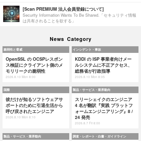
[Scan PREMIUM 法人会員登録について]
Security Information Wants To Be Shared.「セキュリティ情報
は共有されることを欲する」
News Category
脆弱性と脅威
インシデント・事故
OpenSSL の OCSPレスポン
KDDI の ISP 事業者向けメー
ス検証にクライアント側のメ
ルシステムに不正アクセス、
モリリークの脆弱性
総務省が行政指導
2026.8.10 Mon 8:00
2026.8.10 Mon 8:05
国際
製品・サービス・業界動向
彼だけが知るソフトウェアサ
スリーシェイクのエンジニア
ポートのために引退生活から
4 名が翻訳『実践 プラットフ
呼び戻されたエンジニア
ォームエンジニアリング』8 /
24 発売
2026.8.10 Mon 8:10
2026.8.7 Fri 8:00
製品・サービス・業界動向
調査・レポート・白書・ガイドライン