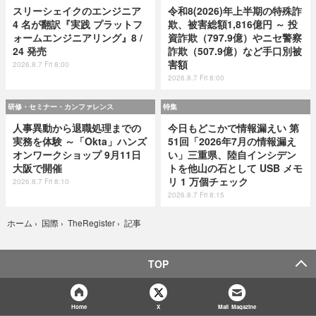
スリーシェイクのエンジニア
令和8(2026)年上半期の特殊詐
4 名が翻訳『実践 プラットフ
欺、被害総額1,816億円 ～ 投
ォームエンジニアリング』8 /
資詐欺（797.9億）やニセ警察
24 発売
詐欺（507.9億）など手口別被
害額
2026.8.7 Fri 8:00
2026.8.7 Fri 8:00
研修・セミナー・カンファレンス
特集
人事異動から退職処理までの
今日もどこかで情報漏えい 第
実務を体験 ～「Okta」ハンズ
51回「2026年7月の情報漏え
オンワークショップ 9月11日
い」三重県、陸自インシデン
大阪で開催
トを他山の石として USB メモ
リ 1 万個チェック
2026.8.7 Fri 8:10
2026.8.7 Fri 8:15
記事
ホーム
›
国際
›
TheRegister
›
TOP
Home
X
Mail Magazine