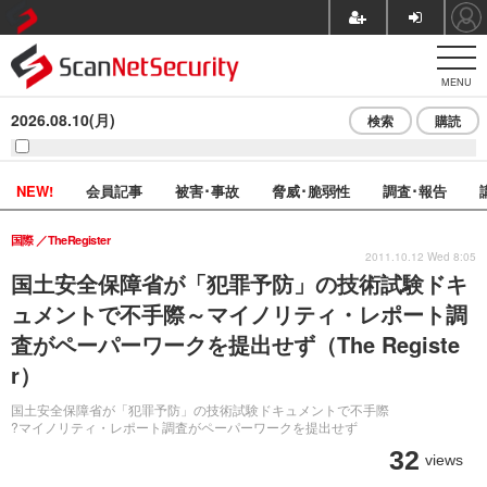
MENU
2026.08.10(月)
検索
購読
NEW!
会員記事
被害･事故
脅威･脆弱性
調査･報告
国際
TheRegister
2011.10.12 Wed 8:05
国土安全保障省が「犯罪予防」の技術試験ドキ
ュメントで不手際～マイノリティ・レポート調
査がペーパーワークを提出せず（The Registe
r）
国土安全保障省が「犯罪予防」の技術試験ドキュメントで不手際
?マイノリティ・レポート調査がペーパーワークを提出せず
32
views