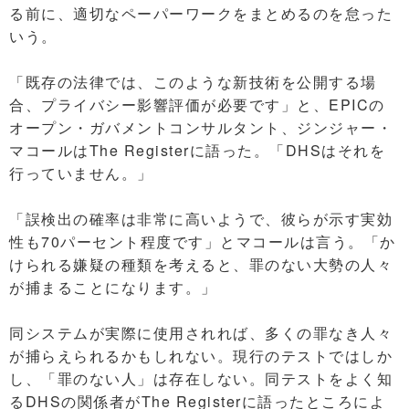
る前に、適切なペーパーワークをまとめるのを怠った
いう。
「既存の法律では、このような新技術を公開する場
合、プライバシー影響評価が必要です」と、EPICの
オープン・ガバメントコンサルタント、ジンジャー・
マコールはThe Registerに語った。「DHSはそれを
行っていません。」
「誤検出の確率は非常に高いようで、彼らが示す実効
性も70パーセント程度です」とマコールは言う。「か
けられる嫌疑の種類を考えると、罪のない大勢の人々
が捕まることになります。」
同システムが実際に使用されれば、多くの罪なき人々
が捕らえられるかもしれない。現行のテストではしか
し、「罪のない人」は存在しない。同テストをよく知
るDHSの関係者がThe Registerに語ったところによ