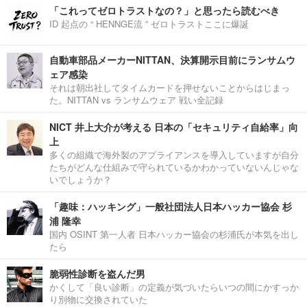
「これってゼロトラストなの？」と思ったら読むべき
ID 起点の “ HENNGE流 ” ゼロトラストここに爆誕
自動車部品メーカーNITTAN、決算開示目前にランサムウ
ェア感染
それは朝出社してタイムカードを押せないことからはじまっ
た。NITTAN vs ランサムウェア 戦い全記録
NICT 井上大介が考える 日本の「セキュリティ自給率」向
上
多くの組織で海外製のアプライアンスを導入していますが自分
たちがどんな仕組みで守られているかわかっていないんじゃな
いでしょうか？
「趣味：ハッキング」一般社団法人日本ハッカー協会 杉
浦 隆幸
国内 OSINT 第一人者 日本ハッカー協会の杉浦氏が本気を出し
たら
脆弱性診断を盗んだ男
かくして「良い診断」の定義が気づいたらいつの間にかすっか
り別物に交換されていた