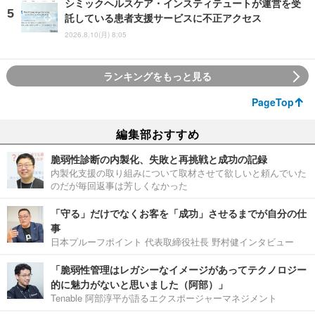
シミックヘルスケア・インスティテュートが運営を受
託している患者支援サービスに不正アクセス
2026.8.10(月) 8:05
ランキングをもっと見る
PageTop
編集部おすすめ
脆弱性診断の内製化、失敗と再挑戦と成功の記録
内製化支援の取り組みについて取材させて欲しいと頼んでいた
のだが毎回返事は芳しくなかった
「守る」だけでなくお客を「成功」させるまでが自分の仕
事
日本プルーフポイント 代表取締役社長 野村健インタビュー
「脆弱性管理はレガシーなイメージがあってテクノロジー
的に魅力がないと思いました（阿部）」
Tenable 阿部淳平が語るエクスポージャーマネジメント