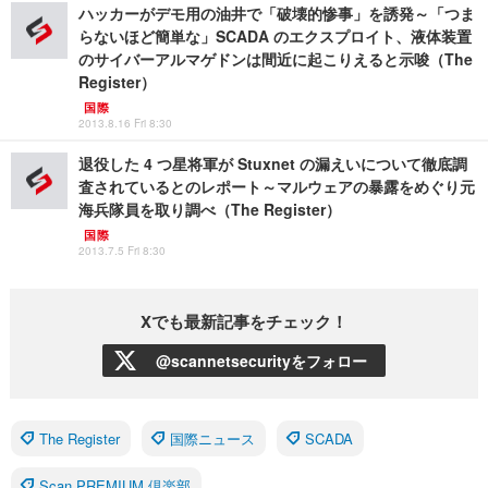
ハッカーがデモ用の油井で「破壊的惨事」を誘発～「つま
らないほど簡単な」SCADA のエクスプロイト、液体装置
のサイバーアルマゲドンは間近に起こりえると示唆（The
Register）
国際
2013.8.16 Fri 8:30
退役した 4 つ星将軍が Stuxnet の漏えいについて徹底調
査されているとのレポート～マルウェアの暴露をめぐり元
海兵隊員を取り調べ（The Register）
国際
2013.7.5 Fri 8:30
Xでも最新記事をチェック！
@scannetsecurityをフォロー
The Register
国際ニュース
SCADA
Scan PREMIUM 倶楽部