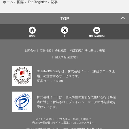
記事
ホーム
›
国際
›
TheRegister
›
TOP
Home
X
Mail Magazine
お問合せ
広告掲載
会社概要
特定商取引法に基づく表記
個人情報保護方針
ScanNetSecurity は、株式会社イード（東証グロース上
場）の運営するサービスです。
証券コード：6038
株式会社イードは、個人情報の適切な取扱いを行う事業
者に対して付与されるプライバシーマークの付与認定を
受けています。
紹介した商品/サービスを購入、契約した場合に、
売上の一部が弊社サイトに還元されることがあります。
当サイトに掲載の記事・見出し・写真・画像の無断転載を禁じます。