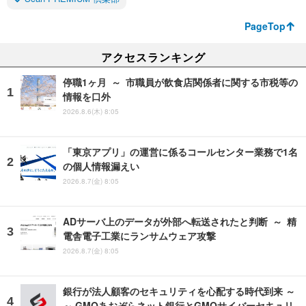
PageTop
アクセスランキング
停職1ヶ月 ～ 市職員が飲食店関係者に関する市税等の
情報を口外
2026.8.6(木) 8:05
「東京アプリ」の運営に係るコールセンター業務で1名
の個人情報漏えい
2026.8.7(金) 8:05
ADサーバ上のデータが外部へ転送されたと判断 ～ 精
電舎電子工業にランサムウェア攻撃
2026.8.7(金) 8:05
銀行が法人顧客のセキュリティを心配する時代到来 ～
～ GMOあおぞらネット銀行とGMOサイバーセキュリ