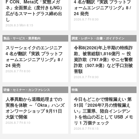
F CON、Meta式「変態メガ
4 名が翻訳『実践 プラットフ
ネ」全面禁止（度付きもNG）
ォームエンジニアリング』8 /
広がるスマートグラス締め出
24 発売
し
2026.8.7 Fri 8:00
2026.8.3 Mon 8:15
製品・サービス・業界動向
調査・レポート・白書・ガイドライン
スリーシェイクのエンジニア
令和8(2026)年上半期の特殊詐
4 名が翻訳『実践 プラットフ
欺、被害総額1,816億円 ～ 投
ォームエンジニアリング』8 /
資詐欺（797.9億）やニセ警察
24 発売
詐欺（507.9億）など手口別被
害額
2026.8.7 Fri 8:00
2026.8.7 Fri 8:00
研修・セミナー・カンファレンス
特集
人事異動から退職処理までの
今日もどこかで情報漏えい 第
実務を体験 ～「Okta」ハンズ
51回「2026年7月の情報漏え
オンワークショップ 9月11日
い」三重県、陸自インシデン
大阪で開催
トを他山の石として USB メモ
リ 1 万個チェック
2026.8.7 Fri 8:10
2026.8.7 Fri 8:15