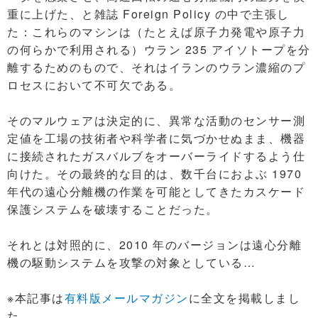
重に上げた、と雑誌
Foreign Policy の中で主張し
た：これらのマシンは（たとえば原子力発電や原子力
の何らかで利用される）ウラン 235 アイソトープを分
離するためのもので、それはイランのウラン濃縮のプ
ロセスにおいて不可欠である。
そのマルウェアは決定的に、異常な活動のセンサー測
定値を工場の技術者や科学者に気づかせぬまま、機器
に接続されたガスバルブをオーバーライドするよう仕
向けた。その最終的な目的は、数千台におよぶ 1970
年代の遠心分離機の作業を可能としてきたカスケード
保護システムを破壊することだった。
それとは対照的に、2010 年のバージョンは遠心分離
機の駆動システムを攻撃の対象としている…
※本記事は
有料版メールマガジン
に全文を掲載しまし
た