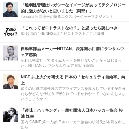
「脆弱性管理はレガシーなイメージがあってテクノロジー
的に魅力がないと思いました（阿部）」
Tenable 阿部淳平が語るエクスポージャーマネジメント
「これってゼロトラストなの？」と思ったら読むべき
ID 起点の “ HENNGE流 ” ゼロトラストここに爆誕
自動車部品メーカーNITTAN、決算開示目前にランサムウ
ェア感染
それは朝出社してタイムカードを押せないことからはじまっ
た。NITTAN vs ランサムウェア 戦い全記録
NICT 井上大介が考える 日本の「セキュリティ自給率」向
上
多くの組織で海外製のアプライアンスを導入していますが自分
たちがどんな仕組みで守られているかわかっていないんじゃな
いでしょうか？
「趣味：ハッキング」一般社団法人日本ハッカー協会 杉
浦 隆幸
国内 OSINT 第一人者 日本ハッカー協会の杉浦氏が本気を出し
たら