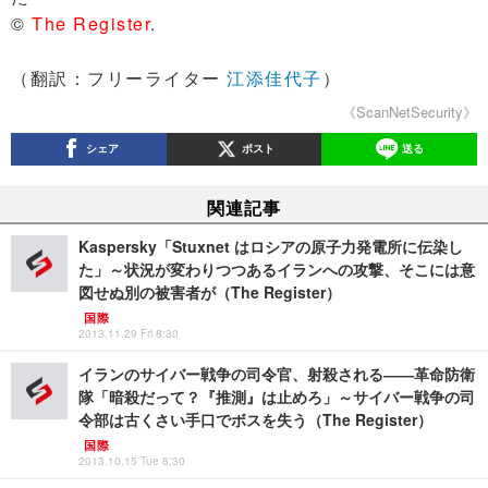
©
The Register
.
（翻訳：フリーライター
江添佳代子
）
《ScanNetSecurity》
シェア
ポスト
送る
関連記事
Kaspersky「Stuxnet はロシアの原子力発電所に伝染し
た」～状況が変わりつつあるイランへの攻撃、そこには意
図せぬ別の被害者が（The Register）
国際
2013.11.29 Fri 8:30
イランのサイバー戦争の司令官、射殺される――革命防衛
隊「暗殺だって？『推測』は止めろ」～サイバー戦争の司
令部は古くさい手口でボスを失う（The Register）
国際
2013.10.15 Tue 8:30