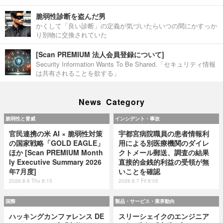
脆弱性診断を盗んだ男
かくして「良い診断」の定義が気づいたらいつの間にかすっか
り別物に交換されていた
[Scan PREMIUM 法人会員登録について]
Security Information Wants To Be Shared.「セキュリティ情報
は共有されることを欲する」
News Category
脆弱性と脅威
インシデント・事故
官民連携の米 AI × 脆弱性対策
宇都宮病院職員の患者情報利
の国家戦略「GOLD EAGLE」
用による別医療機関のダイレ
ほか [Scan PREMIUM Month
クトメール郵送、調査の結果
ly Executive Summary 2026
直接的金銭的利益の受領が無
年7月度]
いことを確認
2026.8.6 Thu 8:15
2026.8.7 Fri 8:05
国際
製品・サービス・業界動向
ハッキングカンファレンス DE
スリーシェイクのエンジニア