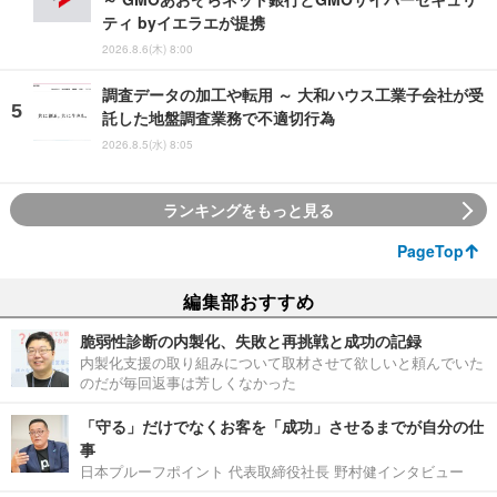
ティ byイエラエが提携
2026.8.6(木) 8:00
調査データの加工や転用 ～ 大和ハウス工業子会社が受
託した地盤調査業務で不適切行為
2026.8.5(水) 8:05
ランキングをもっと見る
PageTop
編集部おすすめ
脆弱性診断の内製化、失敗と再挑戦と成功の記録
内製化支援の取り組みについて取材させて欲しいと頼んでいた
のだが毎回返事は芳しくなかった
「守る」だけでなくお客を「成功」させるまでが自分の仕
事
日本プルーフポイント 代表取締役社長 野村健インタビュー