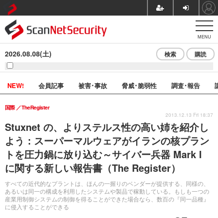
MENU
2026.08.08(土)
検索
購読
NEW!
会員記事
被害･事故
脅威･脆弱性
調査･報告
国際
TheRegister
2013.12.13 Fri 18:37
Stuxnet の、よりステルス性の高い姉を紹介し
よう：スーパーマルウェアがイランの核プラン
トを圧力鍋に放り込む～サイバー兵器 Mark I
に関する新しい報告書（The Register）
すべての近代的なプラントは、ほんの一握りのベンダーが提供する、同様の、
あるいは同一の構成を利用したシステムや製品で稼動している。もしも一つの
産業用制御システムの制御を得ることができた場合なら、数百の『同一品種』
に侵入することができる