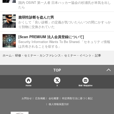
国内 OSINT 第一人者 日本ハッカー協会の杉浦氏が本気を出し
たら
脆弱性診断を盗んだ男
かくして「良い診断」の定義が気づいたらいつの間にかすっか
り別物に交換されていた
[Scan PREMIUM 法人会員登録について]
Security Information Wants To Be Shared.「セキュリティ情報
は共有されることを欲する」
記事
ホーム
›
研修・セミナー・カンファレンス
›
セミナー・イベント
›
TOP
Home
X
Mail Magazine
お問合せ
広告掲載
会社概要
特定商取引法に基づく表記
個人情報保護方針