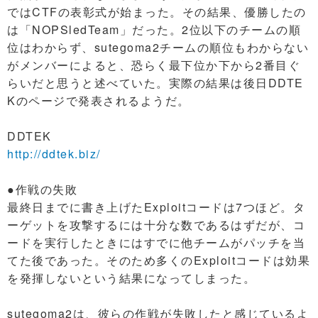
ではCTFの表彰式が始まった。その結果、優勝したの
は「NOPSledTeam」だった。2位以下のチームの順
位はわからず、sutegoma2チームの順位もわからない
がメンバーによると、恐らく最下位か下から2番目ぐ
らいだと思うと述べていた。実際の結果は後日DDTE
Kのページで発表されるようだ。
DDTEK
http://ddtek.biz/
●作戦の失敗
最終日までに書き上げたExploitコードは7つほど。タ
ーゲットを攻撃するには十分な数であるはずだが、コ
ードを実行したときにはすでに他チームがパッチを当
てた後であった。そのため多くのExploitコードは効果
を発揮しないという結果になってしまった。
sutegoma2は、彼らの作戦が失敗したと感じているよ