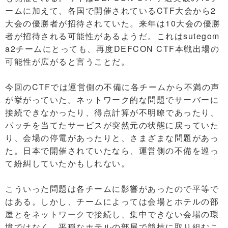
ームに加えて、各国で開催されているCTF大会から2
大会の優勝者が招待されていた。来年は10大会の優勝
者が招待される可能性があるようだ。これはsutegom
a2チームにとっても、再度DEFCON CTF本戦出場の
可能性が広がると言うことだ。
今回のCTFでは運営側の不備に各チームから不満の声
が挙がっていた。ネットワーク的な問題でサーバーに
接続できなかったり、得点計算が不明瞭であったり、
パッチを当てたサービスが突然元の状態に戻っていた
り、会場の停電があったりと、さまざまな問題があっ
た。日本で開催されていたなら、運営側の不備を巡っ
て紛糾していたかもしれない。
こういった問題は各チームに影響があったので平等で
はある。しかし、チームによっては会場とホテルの部
屋とをネットワークで接続し、集中できない会場の環
境ではなく、平穏なホテルの部屋で競技に取り組むこ