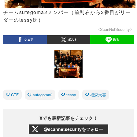
チームsutegoma2メンバー（前列右から3番目がリー
ダーのtessy氏）
《ScanNetSecurity》
シェア
ポスト
送る
CTF
sutegoma2
tessy
福森大喜
Xでも最新記事をチェック！
@scannetsecurityをフォロー