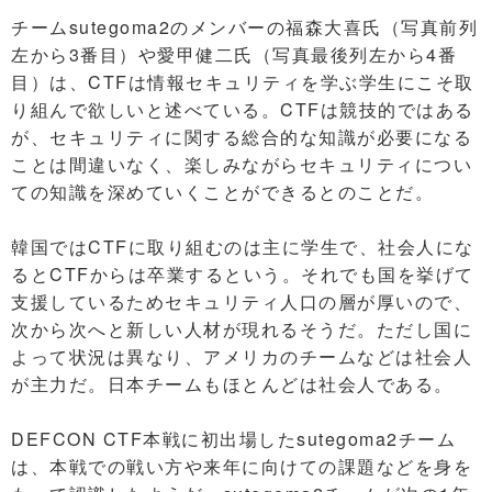
チームsutegoma2のメンバーの福森大喜氏（写真前列
左から3番目）や愛甲健二氏（写真最後列左から4番
目）は、CTFは情報セキュリティを学ぶ学生にこそ取
り組んで欲しいと述べている。CTFは競技的ではある
が、セキュリティに関する総合的な知識が必要になる
ことは間違いなく、楽しみながらセキュリティについ
ての知識を深めていくことができるとのことだ。
韓国ではCTFに取り組むのは主に学生で、社会人にな
るとCTFからは卒業するという。それでも国を挙げて
支援しているためセキュリティ人口の層が厚いので、
次から次へと新しい人材が現れるそうだ。ただし国に
よって状況は異なり、アメリカのチームなどは社会人
が主力だ。日本チームもほとんどは社会人である。
DEFCON CTF本戦に初出場したsutegoma2チーム
は、本戦での戦い方や来年に向けての課題などを身を