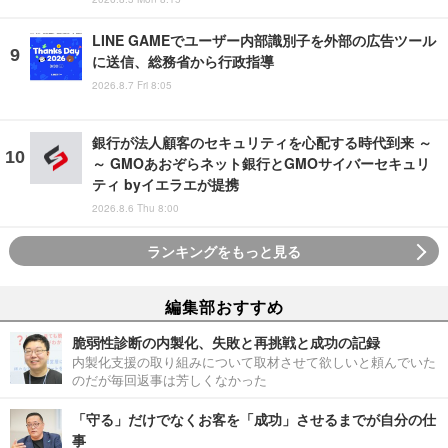
LINE GAMEでユーザー内部識別子を外部の広告ツール
に送信、総務省から行政指導
2026.8.7 Fri 8:05
銀行が法人顧客のセキュリティを心配する時代到来 ～
～ GMOあおぞらネット銀行とGMOサイバーセキュリ
ティ byイエラエが提携
2026.8.6 Thu 8:00
ランキングをもっと見る
編集部おすすめ
脆弱性診断の内製化、失敗と再挑戦と成功の記録
内製化支援の取り組みについて取材させて欲しいと頼んでいた
のだが毎回返事は芳しくなかった
「守る」だけでなくお客を「成功」させるまでが自分の仕
事