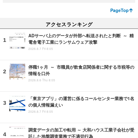
PageTop
アクセスランキング
ADサーバ上のデータが外部へ転送されたと判断 ～ 精
電舎電子工業にランサムウェア攻撃
2026.8.7 Fri 8:05
停職1ヶ月 ～ 市職員が飲食店関係者に関する市税等の
情報を口外
2026.8.6 Thu 8:05
「東京アプリ」の運営に係るコールセンター業務で1名
の個人情報漏えい
2026.8.7 Fri 8:05
調査データの加工や転用 ～ 大和ハウス工業子会社が受
託した地盤調査業務で不適切行為