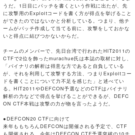
うだ。1日目にパッチを書くという作戦に出たが、先
に攻撃用のExploitコードを書く方が得点を挙げること
ができたのではないかと分析している。つまり、他チ
ームがパッチ作成して当てる前に、攻撃をしておかな
いと得点に結びつかないからだ。
チームのメンバーで、先日台湾で行われたHIT2011の
CTFで2位を飾ったmurachue氏は本誌の取材に対し、
「バイナリの解析は得意な方であると自負している
が、それを利用して攻撃する方法、つまりExploitコー
ドを書くことについて力不足を感じた」と述べてい
る。HIT2011やDEFCON予選などのCTFはバイナリ
解析の力などで得点を挙げることができるが、DEFC
ON CTF本戦は攻撃の力が物を言ったようだ。
●DEFCON20 CTFに向けて
来年ももちろんDEFCONは開催される予定で、CTF
も開催される。今年はDEFCON CTF予選突破の10チ