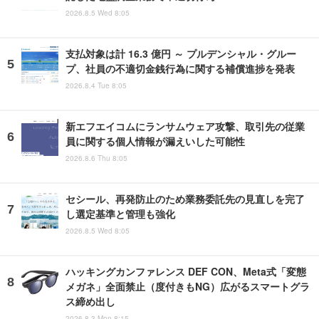
2026.8.5 Wed 8:05
支払対象は計 16.3 億円 ～ プルデンシャル・グルー
プ、社員の不適切金銭行為に関する補償進捗を発表
2026.8.4 Tue 8:05
新エフエイコムにランサムウェア攻撃、取引先の従業
員に関する個人情報が漏えいした可能性
2026.8.6 Thu 8:05
セシール、再発防止のため業務委託先の見直しを完了
し選定基準と管理も強化
2026.8.5 Wed 8:05
ハッキングカンファレンス DEF CON、Meta式「変態
メガネ」全面禁止（度付きもNG）広がるスマートグラ
ス締め出し
2026.8.3 Mon 8:15