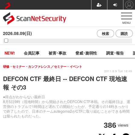
MENU
2026.08.09(日)
検索
購読
NEW!
会員記事
被害･事故
脅威･脆弱性
調査･報告
研修・セミナー・カンファレンス
セミナー・イベント
2011.8.9 Tue 18:49
DEFCON CTF 最終日 -- DEFCON CTF 現地速
報 その3
●得点がわからない最終日
8月5日9時（現地時間）から開始されたDEFCON CTF本戦。その最終日は、運
営側のトラブルで1時間ほど遅れての開始だったが、予定通りの14時きっかり
で終了したので、日本のチームsutegoma2がCTFに取り組むことができる時間
は限られたものだった。
386
views