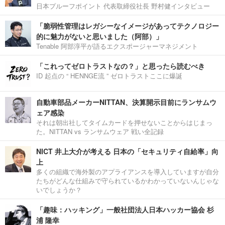
日本プルーフポイント 代表取締役社長 野村健インタビュー
「脆弱性管理はレガシーなイメージがあってテクノロジー
的に魅力がないと思いました（阿部）」
Tenable 阿部淳平が語るエクスポージャーマネジメント
「これってゼロトラストなの？」と思ったら読むべき
ID 起点の “ HENNGE流 ” ゼロトラストここに爆誕
自動車部品メーカーNITTAN、決算開示目前にランサムウ
ェア感染
それは朝出社してタイムカードを押せないことからはじまっ
た。NITTAN vs ランサムウェア 戦い全記録
NICT 井上大介が考える 日本の「セキュリティ自給率」向
上
多くの組織で海外製のアプライアンスを導入していますが自分
たちがどんな仕組みで守られているかわかっていないんじゃな
いでしょうか？
「趣味：ハッキング」一般社団法人日本ハッカー協会 杉
浦 隆幸