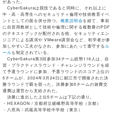
があった。
CyberSakuraは競技であると同時に、それ以上に
中・高・高専生へのセキュリティ倫理や技術教育イベ
ントとしての面を併せ持つ。
概要説明会
を経て、事前
に自習用教材として技術や倫理に関する複数冊のPDF
のテキストブックが配付される他、セキュリティエン
ジニアによる講演や VMware講習会など、初学者が参
加しやすい工夫がなされ、参加にあたって遵守する
ル
ール
も制定されている。
CyberSakura第3回参加34チーム総勢116人は、自
習・プラクティスラウンド・チャレンジラウンドを経
て予選ラウンドに参加、予選ラウンドのスコア上位の
5チームが、2024年3月24日に鯖江市で開催された決
勝ラウンドで覇を競った。決勝参加5チームの旅費交
通費は運営から支給された。
決勝に進出した上位5チームは下記の通り。
・HEXAGON / 京都府立嵯峨野高等学校（京都）
・八咫烏 / 武蔵高等学校中学校（東京）