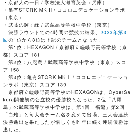
・京都人の一日 / 学校法人灘育英会（兵庫）
・亀有STORK MK II / ココロエデュケーションラボ
（東京）
・武蔵の輝く緑 / 武蔵高等学校中学校（東京）
決勝ラウンドでの4時間の競技の結果、
2023年第3
回
の1位から3位は下記のチームとなった。
第1位：HEXAGON / 京都府立嵯峨野高等学校（京
都）スコア 181
第2位：八咫烏 / 武蔵高等学校中学校（東京）スコ
ア 158
第3位：亀有STORK MK II / ココロエデュケーショ
ンラボ（東京）スコア 139
京都府立嵯峨野高等学校のHEXAGONは、CyberSa
kura開催初の公立校の優勝校となった。2位「八咫
烏」の武蔵高等学校中学校は、第1回「福龍」第2回
「白雉」と毎大会チーム名を変えて出場、三大会連続
決勝進出を果たしたが惜しくも昨年に続く連続優勝は
逃した。