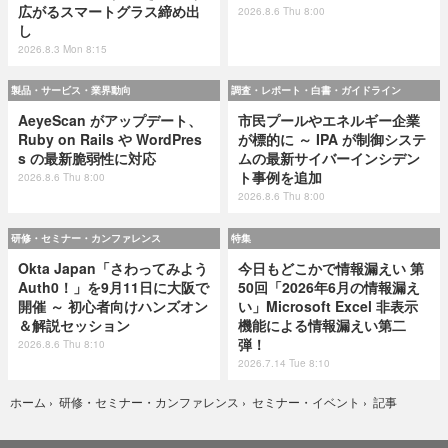
広がるスマートグラス締め出
2026.8.6 Thu 8:00
し
2026.8.3 Mon 8:15
製品・サービス・業界動向
調査・レポート・白書・ガイドライン
AeyeScan がアップデート、
市民プールやエネルギー企業
Ruby on Rails や WordPres
が標的に ～ IPA が制御システ
s の最新脆弱性に対応
ムの最新サイバーインシデン
ト事例を追加
2026.8.6 Thu 8:00
2026.8.6 Thu 8:00
研修・セミナー・カンファレンス
特集
Okta Japan「さわってみよう
今日もどこかで情報漏えい 第
Auth0！」を9月11日に大阪で
50回「2026年6月の情報漏え
開催 ～ 初心者向けハンズオン
い」Microsoft Excel 非表示
＆解説セッション
機能による情報漏えい第二
弾！
2026.8.6 Thu 8:10
2026.7.14 Tue 8:10
記事
ホーム
›
研修・セミナー・カンファレンス
›
セミナー・イベント
›