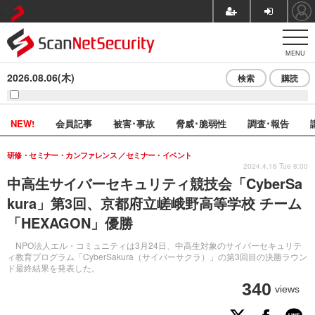
MENU
2026.08.06(木)
検索
購読
NEW!
会員記事
被害･事故
脅威･脆弱性
調査･報告
研修・セミナー・カンファレンス
セミナー・イベント
2024.4.16 Tue 8:00
中高生サイバーセキュリティ競技会「CyberSa
kura」第3回、京都府立嵯峨野高等学校 チーム
「HEXAGON」優勝
NPO法人エル・コミュニティは3月24日、中高生対象のサイバーセキュリテ
ィ教育プログラム「CyberSakura（サイバーサクラ）」の第3回目の決勝ラウン
ド最終結果を発表した。
340
views