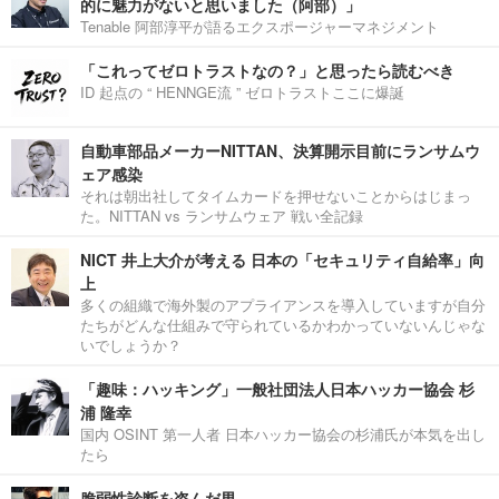
的に魅力がないと思いました（阿部）」
Tenable 阿部淳平が語るエクスポージャーマネジメント
「これってゼロトラストなの？」と思ったら読むべき
ID 起点の “ HENNGE流 ” ゼロトラストここに爆誕
自動車部品メーカーNITTAN、決算開示目前にランサムウ
ェア感染
それは朝出社してタイムカードを押せないことからはじまっ
た。NITTAN vs ランサムウェア 戦い全記録
NICT 井上大介が考える 日本の「セキュリティ自給率」向
上
多くの組織で海外製のアプライアンスを導入していますが自分
たちがどんな仕組みで守られているかわかっていないんじゃな
いでしょうか？
「趣味：ハッキング」一般社団法人日本ハッカー協会 杉
浦 隆幸
国内 OSINT 第一人者 日本ハッカー協会の杉浦氏が本気を出し
たら
脆弱性診断を盗んだ男