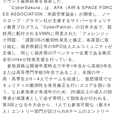
ラウンド最終結果を発表した。
「CyberSakura」は、AFA（AIR & SPACE FORC
ES ASSOCIATION：米国空軍協会）が開発し、ノー
スロップ・グラマン社が主催するサイバーセキュリテ
ィ教育プログラム「CyberPatriot」の日本大会で、競
技用に配付されるVM内に用意された「フォレンジッ
ク問題」「課題OSの脆弱性発見と修正」各課題に取
り組む。福井県鯖江市のNPO法人エルコミュニティが
主催し、同じく福井県のITベンチャー企業である株式
会社ict4eが技術支援を行っている。
参加資格は開催年度時点で中学1年生から高校3年生
または高等専門学校3年生であること。全国の中・
高・高専生が3～4人でチームを結成し、仮想環境でセ
キュリティの脆弱性を発見修正を行いスコアを競い合
う。なお参加者が未成年のため、20歳以上の成人の指
導者が保護者として必ず帯同して競技会が行われる。
第3回となる今大会から、1人でも参加可能な（最大4
人）エントリー部門が設けられ6チームのエントリー