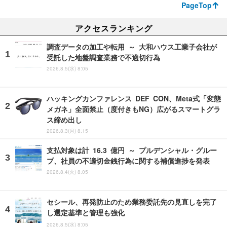
PageTop
アクセスランキング
調査データの加工や転用 ～ 大和ハウス工業子会社が
受託した地盤調査業務で不適切行為
2026.8.5(水) 8:05
ハッキングカンファレンス DEF CON、Meta式「変態
メガネ」全面禁止（度付きもNG）広がるスマートグラ
ス締め出し
2026.8.3(月) 8:15
支払対象は計 16.3 億円 ～ プルデンシャル・グルー
プ、社員の不適切金銭行為に関する補償進捗を発表
2026.8.4(火) 8:05
セシール、再発防止のため業務委託先の見直しを完了
し選定基準と管理も強化
2026.8.5(水) 8:05