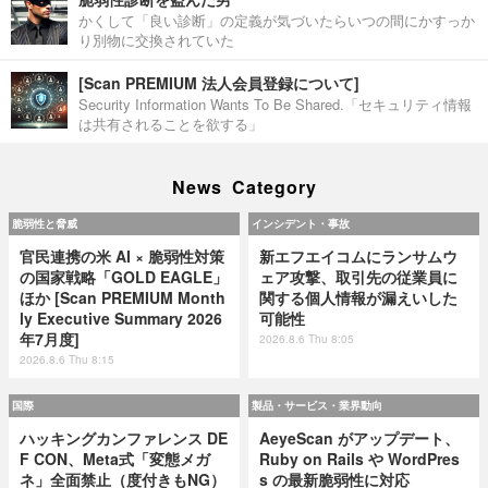
かくして「良い診断」の定義が気づいたらいつの間にかすっか
り別物に交換されていた
[Scan PREMIUM 法人会員登録について]
Security Information Wants To Be Shared.「セキュリティ情報
は共有されることを欲する」
News Category
脆弱性と脅威
インシデント・事故
官民連携の米 AI × 脆弱性対策
新エフエイコムにランサムウ
の国家戦略「GOLD EAGLE」
ェア攻撃、取引先の従業員に
ほか [Scan PREMIUM Month
関する個人情報が漏えいした
ly Executive Summary 2026
可能性
年7月度]
2026.8.6 Thu 8:05
2026.8.6 Thu 8:15
国際
製品・サービス・業界動向
ハッキングカンファレンス DE
AeyeScan がアップデート、
F CON、Meta式「変態メガ
Ruby on Rails や WordPres
ネ」全面禁止（度付きもNG）
s の最新脆弱性に対応