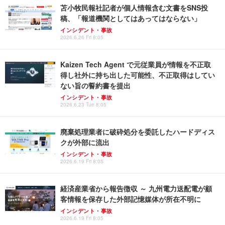
苫小牧民報社記者が個人情報含む文書をSNS投
稿、「報道機関としてはあってはならない」
インシデント・事故
2026.6.26 Fri 8:05
Kaizen Tech Agent で元従業員が情報を不正取
得し社外に持ち出した可能性、不正取得はしてい
ない旨の誓約書を提出
インシデント・事故
2026.6.23 Tue 8:05
廃棄処理業者に破砕処分を委託したハードディス
クが外部に流出
インシデント・事故
2026.6.19 Fri 8:05
経済産業省から報告徴収 ～ 九州電力送配電が顧
客情報を保存した外部記憶媒体が所在不明に
インシデント・事故
2026.6.19 Fri 8:05