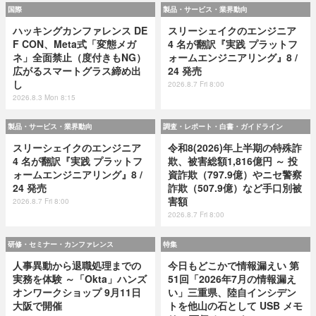
国際
製品・サービス・業界動向
ハッキングカンファレンス DE
スリーシェイクのエンジニア
F CON、Meta式「変態メガ
4 名が翻訳『実践 プラットフ
ネ」全面禁止（度付きもNG）
ォームエンジニアリング』8 /
広がるスマートグラス締め出
24 発売
し
2026.8.7 Fri 8:00
2026.8.3 Mon 8:15
製品・サービス・業界動向
調査・レポート・白書・ガイドライン
スリーシェイクのエンジニア
令和8(2026)年上半期の特殊詐
4 名が翻訳『実践 プラットフ
欺、被害総額1,816億円 ～ 投
ォームエンジニアリング』8 /
資詐欺（797.9億）やニセ警察
24 発売
詐欺（507.9億）など手口別被
害額
2026.8.7 Fri 8:00
2026.8.7 Fri 8:00
研修・セミナー・カンファレンス
特集
人事異動から退職処理までの
今日もどこかで情報漏えい 第
実務を体験 ～「Okta」ハンズ
51回「2026年7月の情報漏え
オンワークショップ 9月11日
い」三重県、陸自インシデン
大阪で開催
トを他山の石として USB メモ