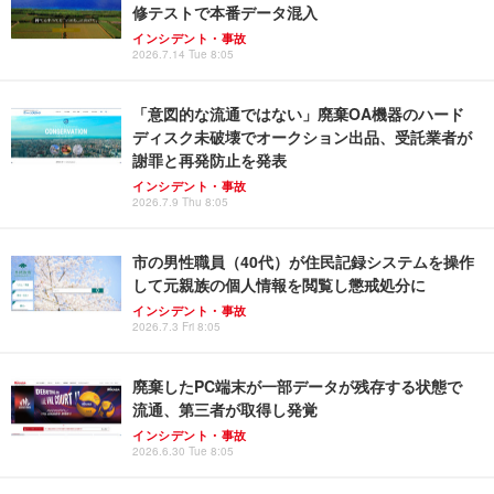
修テストで本番データ混入
インシデント・事故
2026.7.14 Tue 8:05
「意図的な流通ではない」廃棄OA機器のハード
ディスク未破壊でオークション出品、受託業者が
謝罪と再発防止を発表
インシデント・事故
2026.7.9 Thu 8:05
市の男性職員（40代）が住民記録システムを操作
して元親族の個人情報を閲覧し懲戒処分に
インシデント・事故
2026.7.3 Fri 8:05
廃棄したPC端末が一部データが残存する状態で
流通、第三者が取得し発覚
インシデント・事故
2026.6.30 Tue 8:05