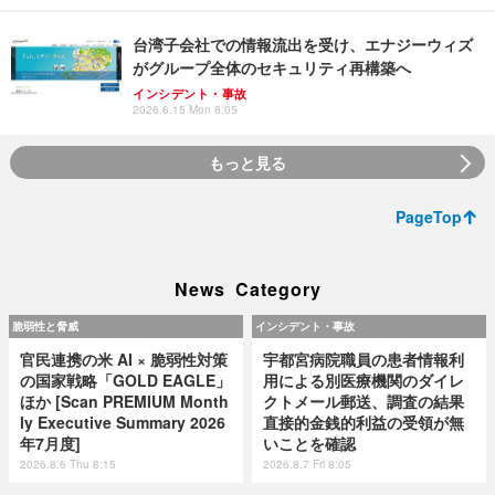
台湾子会社での情報流出を受け、エナジーウィズ
がグループ全体のセキュリティ再構築へ
インシデント・事故
2026.6.15 Mon 8:05
もっと見る
PageTop
News Category
脆弱性と脅威
インシデント・事故
官民連携の米 AI × 脆弱性対策
宇都宮病院職員の患者情報利
の国家戦略「GOLD EAGLE」
用による別医療機関のダイレ
ほか [Scan PREMIUM Month
クトメール郵送、調査の結果
ly Executive Summary 2026
直接的金銭的利益の受領が無
年7月度]
いことを確認
2026.8.6 Thu 8:15
2026.8.7 Fri 8:05