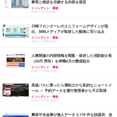
事実と病状を示唆する内容を発言
インシデント・事故
2026.7.16 Thu 8:05
川崎フロンターレのユニフォームデザインが流
出、SNSメディアが取材した動画に写り込み
インシデント・事故
2026.7.15 Wed 8:05
人事関連の内部情報を閲覧・保存した消防副士長
（20代 男性）を停職6月の懲戒処分
インシデント・事故
2026.7.15 Wed 8:05
高速バスに乗ったら運転士から私的なショートメ
ール ～ 予約データを運行管理者から不正取得
インシデント・事故
2026.7.14 Tue 8:05
農林中央金庫が個人データ 3,176 件を誤提供、改