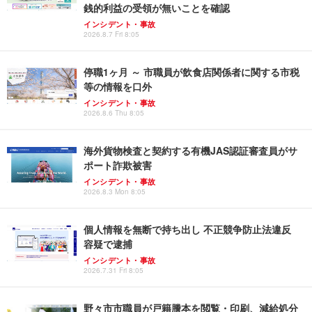
銭的利益の受領が無いことを確認
インシデント・事故
2026.8.7 Fri 8:05
停職1ヶ月 ～ 市職員が飲食店関係者に関する市税
等の情報を口外
インシデント・事故
2026.8.6 Thu 8:05
海外貨物検査と契約する有機JAS認証審査員がサ
ポート詐欺被害
インシデント・事故
2026.8.3 Mon 8:05
個人情報を無断で持ち出し 不正競争防止法違反
容疑で逮捕
インシデント・事故
2026.7.31 Fri 8:05
野々市市職員が戸籍謄本を閲覧・印刷、減給処分