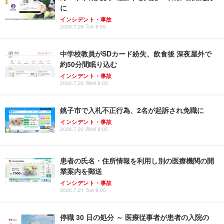
に
インシデント・事故
2026.7.28 Tue 8:05
中学校教員がSDカード紛失、飲食後 深夜屋外で
約50分間眠り込む
インシデント・事故
2026.7.22 Wed 8:05
銚子市で入札不正行為、2名が起訴され免職に
インシデント・事故
2026.7.22 Wed 8:05
患者の氏名・住所情報を利用し別の医療機関の開
業案内を郵送
インシデント・事故
2026.7.21 Tue 8:05
停職 30 日の処分 ～ 医療従事者が患者の入院の