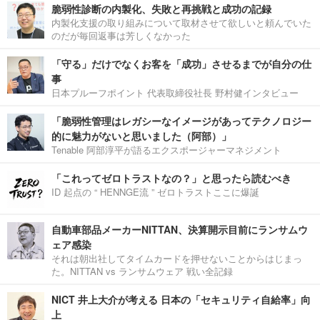
脆弱性診断の内製化、失敗と再挑戦と成功の記録
内製化支援の取り組みについて取材させて欲しいと頼んでいた
のだが毎回返事は芳しくなかった
「守る」だけでなくお客を「成功」させるまでが自分の仕
事
日本プルーフポイント 代表取締役社長 野村健インタビュー
「脆弱性管理はレガシーなイメージがあってテクノロジー
的に魅力がないと思いました（阿部）」
Tenable 阿部淳平が語るエクスポージャーマネジメント
「これってゼロトラストなの？」と思ったら読むべき
ID 起点の “ HENNGE流 ” ゼロトラストここに爆誕
自動車部品メーカーNITTAN、決算開示目前にランサムウ
ェア感染
それは朝出社してタイムカードを押せないことからはじまっ
た。NITTAN vs ランサムウェア 戦い全記録
NICT 井上大介が考える 日本の「セキュリティ自給率」向
上