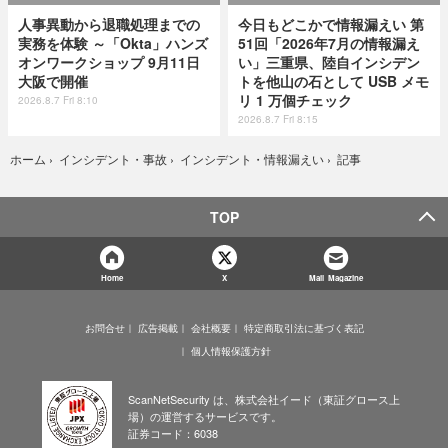
人事異動から退職処理までの
今日もどこかで情報漏えい 第
実務を体験 ～「Okta」ハンズ
51回「2026年7月の情報漏え
オンワークショップ 9月11日
い」三重県、陸自インシデン
大阪で開催
トを他山の石として USB メモ
リ 1 万個チェック
2026.8.7 Fri 8:10
2026.8.7 Fri 8:15
記事
ホーム
›
インシデント・事故
›
インシデント・情報漏えい
›
TOP
Home
X
Mail Magazine
お問合せ
広告掲載
会社概要
特定商取引法に基づく表記
個人情報保護方針
ScanNetSecurity は、株式会社イード（東証グロース上
場）の運営するサービスです。
証券コード：6038