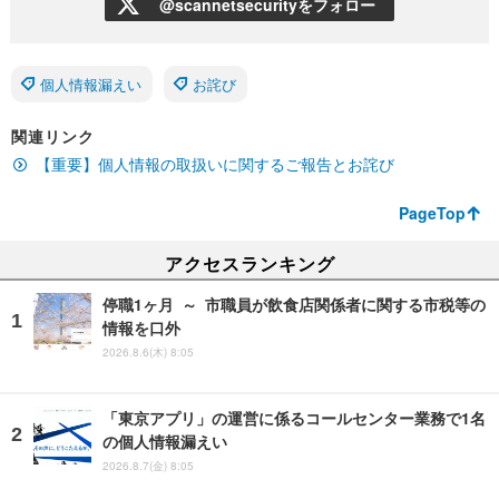
@scannetsecurityをフォロー
個人情報漏えい
お詫び
関連リンク
【重要】個人情報の取扱いに関するご報告とお詫び
PageTop
アクセスランキング
停職1ヶ月 ～ 市職員が飲食店関係者に関する市税等の
情報を口外
2026.8.6(木) 8:05
「東京アプリ」の運営に係るコールセンター業務で1名
の個人情報漏えい
2026.8.7(金) 8:05