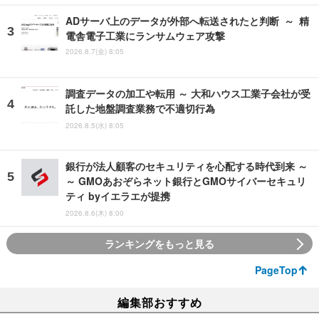
ADサーバ上のデータが外部へ転送されたと判断 ～ 精
電舎電子工業にランサムウェア攻撃
2026.8.7(金) 8:05
調査データの加工や転用 ～ 大和ハウス工業子会社が受
託した地盤調査業務で不適切行為
2026.8.5(水) 8:05
銀行が法人顧客のセキュリティを心配する時代到来 ～
～ GMOあおぞらネット銀行とGMOサイバーセキュリ
ティ byイエラエが提携
2026.8.6(木) 8:00
ランキングをもっと見る
PageTop
編集部おすすめ