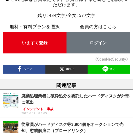
ただけます。
残り: 434文字/全文: 577文字
無料・有料プランを選択
会員の方はこちら
いますぐ登録
ログイン
《ScanNetSecurity》
シェア
ポスト
送る
関連記事
廃棄処理業者に破砕処分を委託したハードディスクが外部
に流出
インシデント・事故
2026.6.19 Fri 8:05
従業員がハードディスク等3,904個をオークションで売
却、懲戒解雇に（ブロードリンク）