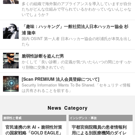
多くの組織で海外製のアプライアンスを導入していますが自分
たちがどんな仕組みで守られているかわかっていないんじゃな
いでしょうか？
「趣味：ハッキング」一般社団法人日本ハッカー協会 杉
浦 隆幸
国内 OSINT 第一人者 日本ハッカー協会の杉浦氏が本気を出し
たら
脆弱性診断を盗んだ男
かくして「良い診断」の定義が気づいたらいつの間にかすっか
り別物に交換されていた
[Scan PREMIUM 法人会員登録について]
Security Information Wants To Be Shared.「セキュリティ情報
は共有されることを欲する」
News Category
脆弱性と脅威
インシデント・事故
官民連携の米 AI × 脆弱性対策
宇都宮病院職員の患者情報利
の国家戦略「GOLD EAGLE」
用による別医療機関のダイレ