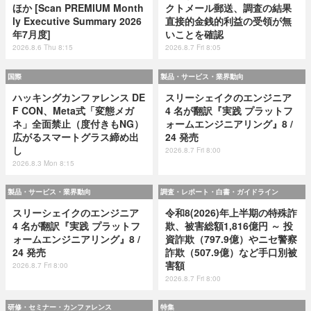
ほか [Scan PREMIUM Month
クトメール郵送、調査の結果
ly Executive Summary 2026
直接的金銭的利益の受領が無
年7月度]
いことを確認
2026.8.6 Thu 8:15
2026.8.7 Fri 8:05
国際
製品・サービス・業界動向
ハッキングカンファレンス DE
スリーシェイクのエンジニア
F CON、Meta式「変態メガ
4 名が翻訳『実践 プラットフ
ネ」全面禁止（度付きもNG）
ォームエンジニアリング』8 /
広がるスマートグラス締め出
24 発売
し
2026.8.7 Fri 8:00
2026.8.3 Mon 8:15
製品・サービス・業界動向
調査・レポート・白書・ガイドライン
スリーシェイクのエンジニア
令和8(2026)年上半期の特殊詐
4 名が翻訳『実践 プラットフ
欺、被害総額1,816億円 ～ 投
ォームエンジニアリング』8 /
資詐欺（797.9億）やニセ警察
24 発売
詐欺（507.9億）など手口別被
害額
2026.8.7 Fri 8:00
2026.8.7 Fri 8:00
研修・セミナー・カンファレンス
特集