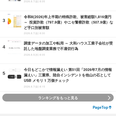
2026.8.7(金) 8:05
令和8(2026)年上半期の特殊詐欺、被害総額1,816億円
～ 投資詐欺（797.9億）やニセ警察詐欺（507.9億）な
ど手口別被害額
2026.8.7(金) 8:00
調査データの加工や転用 ～ 大和ハウス工業子会社が受
託した地盤調査業務で不適切行為
2026.8.5(水) 8:05
今日もどこかで情報漏えい 第51回「2026年7月の情報
漏えい」三重県、陸自インシデントを他山の石として
USB メモリ 1 万個チェック
2026.8.7(金) 8:15
ランキングをもっと見る
PageTop