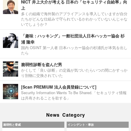
NICT 井上大介が考える 日本の「セキュリティ自給率」向
上
多くの組織で海外製のアプライアンスを導入していますが自分
たちがどんな仕組みで守られているかわかっていないんじゃな
いでしょうか？
「趣味：ハッキング」一般社団法人日本ハッカー協会 杉
浦 隆幸
国内 OSINT 第一人者 日本ハッカー協会の杉浦氏が本気を出し
たら
脆弱性診断を盗んだ男
かくして「良い診断」の定義が気づいたらいつの間にかすっか
り別物に交換されていた
[Scan PREMIUM 法人会員登録について]
Security Information Wants To Be Shared.「セキュリティ情報
は共有されることを欲する」
News Category
脆弱性と脅威
インシデント・事故