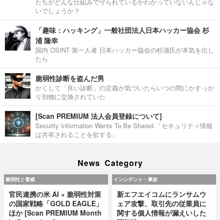
たちがどんな仕組みで守られているかわかっていないんじゃな
いでしょうか？
「趣味：ハッキング」一般社団法人日本ハッカー協会 杉
浦 隆幸
国内 OSINT 第一人者 日本ハッカー協会の杉浦氏が本気を出し
たら
脆弱性診断を盗んだ男
かくして「良い診断」の定義が気づいたらいつの間にかすっか
り別物に交換されていた
[Scan PREMIUM 法人会員登録について]
Security Information Wants To Be Shared.「セキュリティ情報
は共有されることを欲する」
News Category
脆弱性と脅威
インシデント・事故
官民連携の米 AI × 脆弱性対策
新エフエイコムにランサムウ
の国家戦略「GOLD EAGLE」
ェア攻撃、取引先の従業員に
ほか [Scan PREMIUM Month
関する個人情報が漏えいした