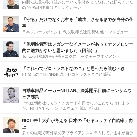
内製化支援の取り組みについて取材させて欲しいと頼んでいた
のだが毎回返事は芳しくなかった
「守る」だけでなくお客を「成功」させるまでが自分の仕
事
日本プルーフポイント 代表取締役社長 野村健インタビュー
「脆弱性管理はレガシーなイメージがあってテクノロジー
的に魅力がないと思いました（阿部）」
Tenable 阿部淳平が語るエクスポージャーマネジメント
「これってゼロトラストなの？」と思ったら読むべき
ID 起点の “ HENNGE流 ” ゼロトラストここに爆誕
自動車部品メーカーNITTAN、決算開示目前にランサムウ
ェア感染
それは朝出社してタイムカードを押せないことからはじまっ
た。NITTAN vs ランサムウェア 戦い全記録
NICT 井上大介が考える 日本の「セキュリティ自給率」向
上
多くの組織で海外製のアプライアンスを導入していますが自分