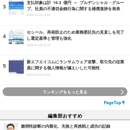
支払対象は計 16.3 億円 ～ プルデンシャル・グルー
プ、社員の不適切金銭行為に関する補償進捗を発表
2026.8.4(火) 8:05
セシール、再発防止のため業務委託先の見直しを完了
し選定基準と管理も強化
2026.8.5(水) 8:05
新エフエイコムにランサムウェア攻撃、取引先の従業
員に関する個人情報が漏えいした可能性
2026.8.6(木) 8:05
ランキングをもっと見る
PageTop
編集部おすすめ
脆弱性診断の内製化、失敗と再挑戦と成功の記録