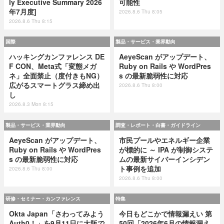
ly Executive Summary 2026
可能性
年7月度]
2026.8.6 Thu 8:05
2026.8.6 Thu 8:15
国際
製品・サービス・業界動向
ハッキングカンファレンス DE
AeyeScan がアップデート、
F CON、Meta式「変態メガ
Ruby on Rails や WordPres
ネ」全面禁止（度付きもNG）
s の最新脆弱性に対応
広がるスマートグラス締め出
2026.8.6 Thu 8:00
し
2026.8.3 Mon 8:15
製品・サービス・業界動向
調査・レポート・白書・ガイドライン
AeyeScan がアップデート、
市民プールやエネルギー企業
Ruby on Rails や WordPres
が標的に ～ IPA が制御システ
s の最新脆弱性に対応
ムの最新サイバーインシデン
ト事例を追加
2026.8.6 Thu 8:00
2026.8.6 Thu 8:00
研修・セミナー・カンファレンス
特集
Okta Japan「さわってみよう
今日もどこかで情報漏えい 第
Auth0！」を9月11日に大阪で
50回「2026年6月の情報漏え