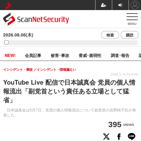
MENU
2026.08.06(木)
検索
購読
NEW!
会員記事
被害･事故
脅威･脆弱性
調査･報告
インシデント・事故
インシデント・情報漏えい
2026.5.15 Fri 8:05
YouTube Live 配信で日本誠真会 党員の個人情
報流出「副党首という責任ある立場として猛
省」
日本誠真会は5月7日、党員の個人情報流出について副党首の吉野純子氏が発
表した。
395
views