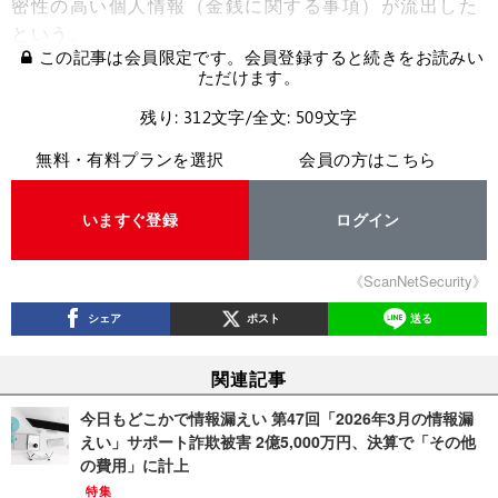
密性の高い個人情報（金銭に関する事項）が流出した
という。
この記事は会員限定です。会員登録すると続きをお読みい
ただけます。
残り: 312文字/全文: 509文字
無料・有料プランを選択
会員の方はこちら
いますぐ登録
ログイン
《ScanNetSecurity》
シェア
ポスト
送る
関連記事
今日もどこかで情報漏えい 第47回「2026年3月の情報漏
えい」サポート詐欺被害 2億5,000万円、決算で「その他
の費用」に計上
特集