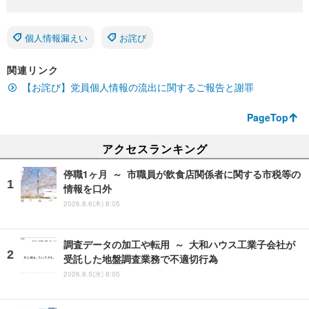
個人情報漏えい
お詫び
関連リンク
【お詫び】党員個人情報の流出に関するご報告と謝罪
PageTop
アクセスランキング
停職1ヶ月 ～ 市職員が飲食店関係者に関する市税等の
情報を口外
2026.8.6(木) 8:05
調査データの加工や転用 ～ 大和ハウス工業子会社が
受託した地盤調査業務で不適切行為
2026.8.5(水) 8:05