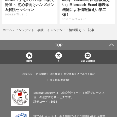
開催 ～ 初心者向けハンズオン
い」Microsoft Excel 非表示
＆解説セッション
機能による情報漏えい第二
弾！
2026.8.6 Thu 8:10
2026.7.14 Tue 8:10
記事
ホーム
›
インシデント・事故
›
インシデント・情報漏えい
›
TOP
Home
X
Mail Magazine
お問合せ
広告掲載
会社概要
特定商取引法に基づく表記
個人情報保護方針
ScanNetSecurity は、株式会社イード（東証グロース上
場）の運営するサービスです。
証券コード：6038
株式会社イードは、個人情報の適切な取扱いを行う事業