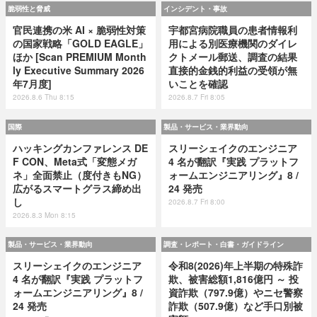
脆弱性と脅威
インシデント・事故
官民連携の米 AI × 脆弱性対策
宇都宮病院職員の患者情報利
の国家戦略「GOLD EAGLE」
用による別医療機関のダイレ
ほか [Scan PREMIUM Month
クトメール郵送、調査の結果
ly Executive Summary 2026
直接的金銭的利益の受領が無
年7月度]
いことを確認
2026.8.6 Thu 8:15
2026.8.7 Fri 8:05
国際
製品・サービス・業界動向
ハッキングカンファレンス DE
スリーシェイクのエンジニア
F CON、Meta式「変態メガ
4 名が翻訳『実践 プラットフ
ネ」全面禁止（度付きもNG）
ォームエンジニアリング』8 /
広がるスマートグラス締め出
24 発売
し
2026.8.7 Fri 8:00
2026.8.3 Mon 8:15
製品・サービス・業界動向
調査・レポート・白書・ガイドライン
スリーシェイクのエンジニア
令和8(2026)年上半期の特殊詐
4 名が翻訳『実践 プラットフ
欺、被害総額1,816億円 ～ 投
ォームエンジニアリング』8 /
資詐欺（797.9億）やニセ警察
24 発売
詐欺（507.9億）など手口別被