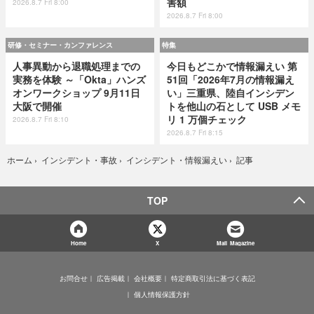
害額
2026.8.7 Fri 8:00
2026.8.7 Fri 8:00
研修・セミナー・カンファレンス
特集
人事異動から退職処理までの
今日もどこかで情報漏えい 第
実務を体験 ～「Okta」ハンズ
51回「2026年7月の情報漏え
オンワークショップ 9月11日
い」三重県、陸自インシデン
大阪で開催
トを他山の石として USB メモ
リ 1 万個チェック
2026.8.7 Fri 8:10
2026.8.7 Fri 8:15
記事
ホーム
›
インシデント・事故
›
インシデント・情報漏えい
›
TOP
Home
X
Mail Magazine
お問合せ
広告掲載
会社概要
特定商取引法に基づく表記
個人情報保護方針