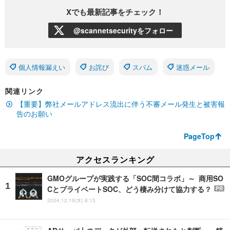
Xでも最新記事をチェック！
@scannetsecurityをフォロー
個人情報漏えい
お詫び
スパム
迷惑メール
関連リンク
【重要】弊社メールアドレス流出に伴う不審メール発生と被害報
告のお願い
PageTop
アクセスランキング
GMOグループが実践する「SOC間コラボ」～ 商用SO
CとプライベートSOC、どう棲み分けて協力する？
PR
2024.12.19(木) 8:15