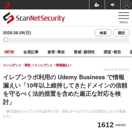
MENU
2026.08.09(日)
検索
購読
NEW!
会員記事
被害･事故
脅威･脆弱性
調査･報告
インシデント・事故
インシデント・情報漏えい
2026.5.22 Fri 8:05
イレブンラボ利用の Udemy Business で情報
漏えい「10年以上維持してきたドメインの信頼
を守るべく法的措置を含めた厳正な対応を検
討」
株式会社イレブンラボは5月11日、同社メールアドレスの流出について発表
した。
1612
views