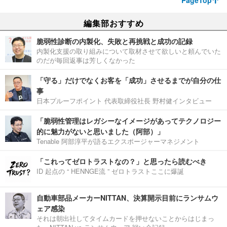
PageTop
編集部おすすめ
脆弱性診断の内製化、失敗と再挑戦と成功の記録
内製化支援の取り組みについて取材させて欲しいと頼んでいた
のだが毎回返事は芳しくなかった
「守る」だけでなくお客を「成功」させるまでが自分の仕
事
日本プルーフポイント 代表取締役社長 野村健インタビュー
「脆弱性管理はレガシーなイメージがあってテクノロジー
的に魅力がないと思いました（阿部）」
Tenable 阿部淳平が語るエクスポージャーマネジメント
「これってゼロトラストなの？」と思ったら読むべき
ID 起点の “ HENNGE流 ” ゼロトラストここに爆誕
自動車部品メーカーNITTAN、決算開示目前にランサムウ
ェア感染
それは朝出社してタイムカードを押せないことからはじまっ