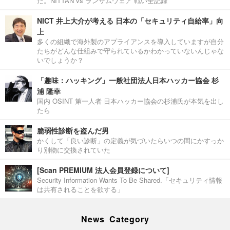
た。NITTAN vs ランサムウェア 戦い全記録
NICT 井上大介が考える 日本の「セキュリティ自給率」向
上
多くの組織で海外製のアプライアンスを導入していますが自分
たちがどんな仕組みで守られているかわかっていないんじゃな
いでしょうか？
「趣味：ハッキング」一般社団法人日本ハッカー協会 杉
浦 隆幸
国内 OSINT 第一人者 日本ハッカー協会の杉浦氏が本気を出し
たら
脆弱性診断を盗んだ男
かくして「良い診断」の定義が気づいたらいつの間にかすっか
り別物に交換されていた
[Scan PREMIUM 法人会員登録について]
Security Information Wants To Be Shared.「セキュリティ情報
は共有されることを欲する」
News Category