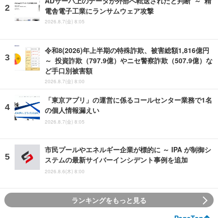
ADサーバ上のデータが外部へ転送されたと判断 ～ 精
電舎電子工業にランサムウェア攻撃
2026.8.7(金) 8:05
令和8(2026)年上半期の特殊詐欺、被害総額1,816億円
～ 投資詐欺（797.9億）やニセ警察詐欺（507.9億）な
ど手口別被害額
2026.8.7(金) 8:00
「東京アプリ」の運営に係るコールセンター業務で1名
の個人情報漏えい
2026.8.7(金) 8:05
市民プールやエネルギー企業が標的に ～ IPA が制御シ
ステムの最新サイバーインシデント事例を追加
2026.8.6(木) 8:00
ランキングをもっと見る