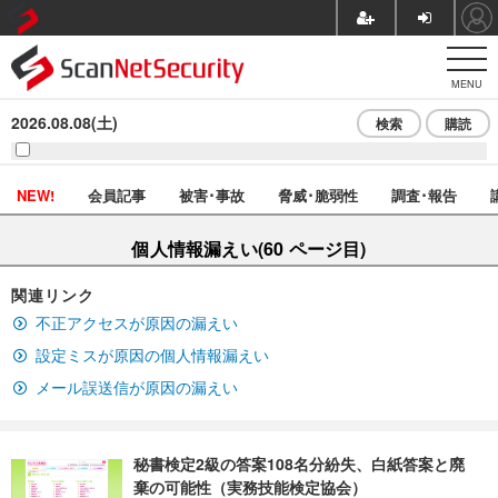
MENU
2026.08.08(土)
検索
購読
NEW!
会員記事
被害･事故
脅威･脆弱性
調査･報告
個人情報漏えい(60 ページ目)
関連リンク
不正アクセスが原因の漏えい
設定ミスが原因の個人情報漏えい
メール誤送信が原因の漏えい
秘書検定2級の答案108名分紛失、白紙答案と廃
棄の可能性（実務技能検定協会）