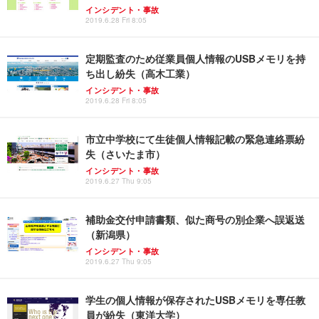
インシデント・事故
2019.6.28 Fri 8:05
定期監査のため従業員個人情報のUSBメモリを持
ち出し紛失（高木工業）
インシデント・事故
2019.6.28 Fri 8:05
市立中学校にて生徒個人情報記載の緊急連絡票紛
失（さいたま市）
インシデント・事故
2019.6.27 Thu 9:05
補助金交付申請書類、似た商号の別企業へ誤返送
（新潟県）
インシデント・事故
2019.6.27 Thu 9:05
学生の個人情報が保存されたUSBメモリを専任教
員が紛失（東洋大学）