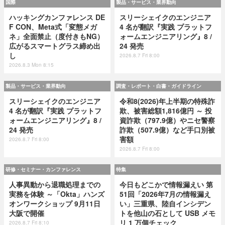
国際
製品・サービス・業界動向
ハッキングカンファレンス DE
スリーシェイクのエンジニア
F CON、Meta式「変態メガ
4 名が翻訳『実践 プラットフ
ネ」全面禁止（度付きもNG）
ォームエンジニアリング』8 /
広がるスマートグラス締め出
24 発売
し
2026.8.7 Fri 8:00
2026.8.3 Mon 8:15
製品・サービス・業界動向
調査・レポート・白書・ガイドライン
スリーシェイクのエンジニア
令和8(2026)年上半期の特殊詐
4 名が翻訳『実践 プラットフ
欺、被害総額1,816億円 ～ 投
ォームエンジニアリング』8 /
資詐欺（797.9億）やニセ警察
24 発売
詐欺（507.9億）など手口別被
害額
2026.8.7 Fri 8:00
2026.8.7 Fri 8:00
研修・セミナー・カンファレンス
特集
人事異動から退職処理までの
今日もどこかで情報漏えい 第
実務を体験 ～「Okta」ハンズ
51回「2026年7月の情報漏え
オンワークショップ 9月11日
い」三重県、陸自インシデン
大阪で開催
トを他山の石として USB メモ
リ 1 万個チェック
2026.8.7 Fri 8:10