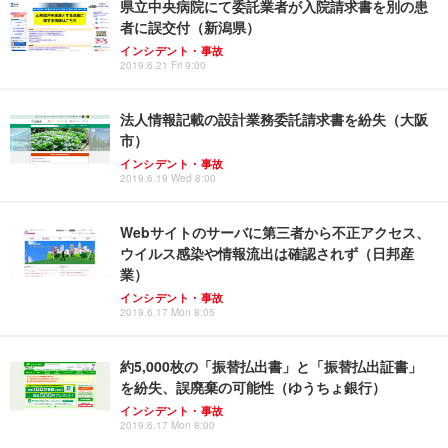
県立中央病院にて委託業者が入院請求書を別の患
者に誤交付（新潟県）
インシデント・事故
2019.6.21 Fri 9:00
法人情報記載の設計業務委託請求書を紛失（大阪
市）
インシデント・事故
2019.6.19 Wed 8:00
Webサイトのサーバに第三者から不正アクセス、
ウイルス感染や情報流出は確認されず（日邦産
業）
インシデント・事故
2019.6.17 Mon 8:05
約5,000枚の「振替払出書」と「振替払出証書」
を紛失、誤廃棄の可能性（ゆうちょ銀行）
インシデント・事故
2019.6.17 Mon 8:00