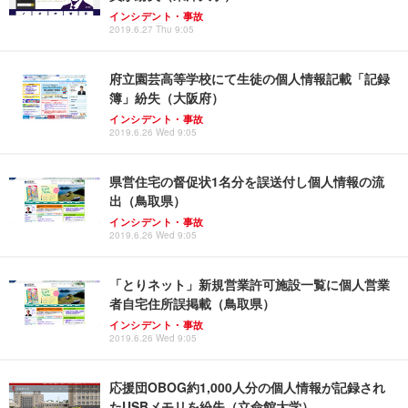
インシデント・事故
2019.6.27 Thu 9:05
府立園芸高等学校にて生徒の個人情報記載「記録
簿」紛失（大阪府）
インシデント・事故
2019.6.26 Wed 9:05
県営住宅の督促状1名分を誤送付し個人情報の流
出（鳥取県）
インシデント・事故
2019.6.26 Wed 9:05
「とりネット」新規営業許可施設一覧に個人営業
者自宅住所誤掲載（鳥取県）
インシデント・事故
2019.6.26 Wed 9:05
応援団OBOG約1,000人分の個人情報が記録され
たUSBメモリを紛失（立命館大学）