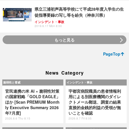
県立三浦初声高等学校にて平成28年度入学生の生
徒指導要録の写し等を紛失（神奈川県）
インシデント・事故
2019.6.17 Mon 8:00
もっと見る
PageTop
News Category
脆弱性と脅威
インシデント・事故
官民連携の米 AI × 脆弱性対策
宇都宮病院職員の患者情報利
の国家戦略「GOLD EAGLE」
用による別医療機関のダイレ
ほか [Scan PREMIUM Month
クトメール郵送、調査の結果
ly Executive Summary 2026
直接的金銭的利益の受領が無
年7月度]
いことを確認
2026.8.6 Thu 8:15
2026.8.7 Fri 8:05