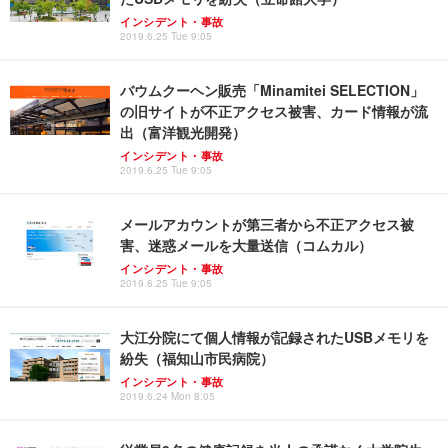
インシデント・事故
2019.6.25 Tue 9:05
バウムクーヘン販売「Minamitei SELECTION」
の旧サイトが不正アクセス被害、カード情報が流
出（富洋観光開発）
インシデント・事故
2019.6.25 Tue 9:05
メールアカウントが第三者から不正アクセス被
害、迷惑メールを大量送信（コムカル）
インシデント・事故
2019.6.25 Tue 9:05
大江分院にて個人情報が記録されたUSBメモリを
紛失（福知山市民病院）
インシデント・事故
2019.6.24 Mon 8:05