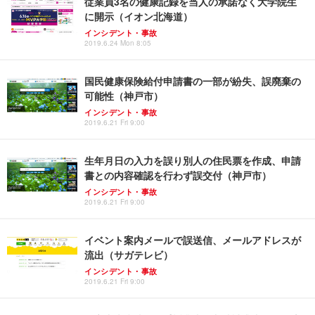
従業員3名の健康記録を当人の承諾なく大学院生
に開示（イオン北海道）
インシデント・事故
2019.6.24 Mon 8:05
国民健康保険給付申請書の一部が紛失、誤廃棄の
可能性（神戸市）
インシデント・事故
2019.6.21 Fri 9:00
生年月日の入力を誤り別人の住民票を作成、申請
書との内容確認を行わず誤交付（神戸市）
インシデント・事故
2019.6.21 Fri 9:00
イベント案内メールで誤送信、メールアドレスが
流出（サガテレビ）
インシデント・事故
2019.6.21 Fri 9:00