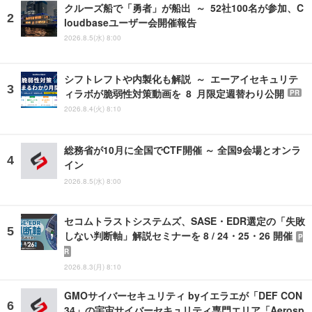
クルーズ船で「勇者」が船出 ～ 52社100名が参加、C
loudbaseユーザー会開催報告
2026.8.5(水) 8:00
シフトレフトや内製化も解説 ～ エーアイセキュリテ
ィラボが脆弱性対策動画を 8 月限定週替わり公開
PR
2026.8.4(火) 8:10
総務省が10月に全国でCTF開催 ～ 全国9会場とオンラ
イン
2026.8.5(水) 8:00
セコムトラストシステムズ、SASE・EDR選定の「失敗
しない判断軸」解説セミナーを 8 / 24・25・26 開催
P
R
2026.8.3(月) 8:10
GMOサイバーセキュリティ byイエラエが「DEF CON
34」の宇宙サイバーセキュリティ専門エリア「Aerosp