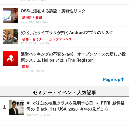
2020.4.14 Tue 8:10
OSSに潜在する訴訟・脆弱性リスク
脆弱性と脅威
2017.10.4 Wed 8:59
劣化したライブラリが招くAndroidアプリのリスク
研修・セミナー・カンファレンス
2017.12.19 Tue 8:30
選挙ハッキングの不安を払拭、オープンソースの新しい投
票システム Helios とは（The Register）
国際
2017.6.30 Fri 8:30
PageTop
セミナー・イベント人気記事
AI が未知の攻撃クラスを発明する日 ～ FFRI 鵜飼裕
司の Black Hat USA 2026 今年の見どころ
2026.8.5(水) 8:10