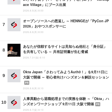
ace Village」にブース出展
2026.8.5(水) 8:00
オープンソースへの恩返し ～ HENNGEが「PyCon JP
2026」おやつスポンサーに
2026.8.6(木) 8:00
あなたが信頼するサイトは見知らぬ他社と「身分証」
を共有している ～ 共有証明書が生む脅威
2026.7.31(金) 8:10
Okta Japan「さわってみようAuth0！」を9月11日に
大阪で開催 ～ 初心者向けハンズオン＆解説セッション
PR
2026.8.6(木) 8:10
人事異動から退職処理までの実務を体験 ～「Okta」ハ
ンズオンワークショップ 9月11日 大阪で開催
PR
2026.8.7(金) 8:10