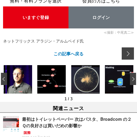
無料・有料プランを選択
会員の方はこちら
いますぐ登録
ログイン
≪撮影：中尾真二≫
ネットフリックス アラジン・アルムベイド氏
この記事へ戻る
‹
1
/
3
関連ニュース
最初はトイレットペーパー 次はパスタ、Broadcom の２
Ｑの良好さは買いだめの影響か
国際