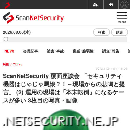
MENU
2026.08.06(木)
検索
購読
NEW!
会員記事
被害･事故
脅威･脆弱性
調査･報告
特集
コラム
2012.11.9（金） 18:00
ScanNetSecurity 覆面座談会 「セキュリティ
機器はじゃじゃ馬娘？！～現場からの悲鳴と提
言」 (2) 運用の現場は「本末転倒」になるケー
スが多い 3枚目の写真・画像