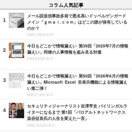
コラム人気記事
メール誤送信事故多発で悪名高いドッペルゲンガード
メイン「ｇｍａｉ.ｃｏｍ」はどこの誰が保有している
のか？
2023.7.26(水) 8:15
今日もどこかで情報漏えい 第39回「2025年7月の情報
漏えい」同僚の人事情報を盗み見る対価
2025.8.27(水) 8:10
今日もどこかで情報漏えい 第50回「2026年6月の情報
漏えい」Microsoft Excel 非表示機能による情報漏え
い第二弾！
2026.7.14(火) 8:10
セキュリティジャーナリスト吉澤亨史 バイリンガルラ
イターになるまで 第1回「パロアルトネットワークス
染谷征良氏の人生を変えた一言」
2020.12.23(水) 8:10