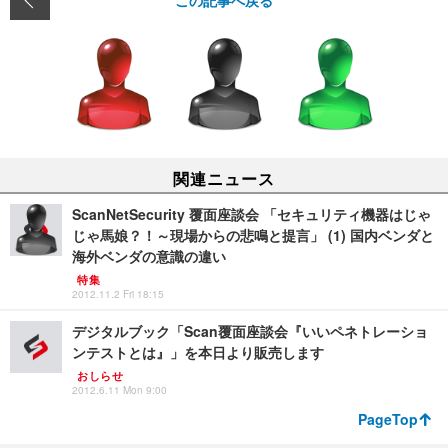
この記事へ戻る
関連ニュース
ScanNetSecurity 覆面座談会 「セキュリティ機器はじゃ
じゃ馬娘？！～現場からの悲鳴と提言」 (1) 国内ベンダと
海外ベンダの意識の違い
特集
2012.11.2 Fri 18:15
デジタルブック「Scan覆面座談会『いいペネトレーショ
ンテストとは』」を本日より販売します
おしらせ
2012.6.11 Mon 9:00
PageTop