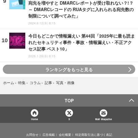
宛先を増やすと DMARCレポートが受け取れない？!？
～ DMARCレコードの RUAタグに入れられる宛先数の
制限について調べてみた」
2024.6.12(水) 8:15
今日もどこかで情報漏えい 第44回「2025年に最も読ま
れたセキュリティ事件・事故・情報漏えい・不正アク
セス記事 ベスト10」
2026.1.28(水) 8:15
ランキングをもっと見る
写真・画像
ホーム
›
特集
›
コラム
›
記事
›
TOP
Home
X
Mail Magazine
お問合せ
広告掲載
会社概要
特定商取引法に基づく表記