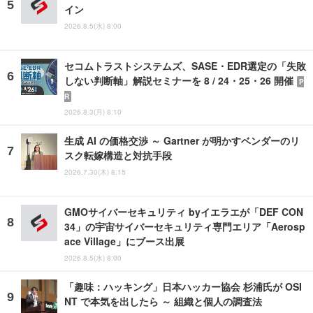
イン
2026.8.5(水) 8:00
セコムトラストシステムズ、SASE・EDR選定の「失敗
しない判断軸」解説セミナーを 8 / 24・25・26 開催
P
R
2026.8.3(月) 8:10
生成 AI の価格交渉 ～ Gartner が明かすベンダーのリ
スク転嫁構造と対抗手段
2026.7.30(木) 8:15
GMOサイバーセキュリティ byイエラエが「DEF CON
34」の宇宙サイバーセキュリティ専門エリア「Aerosp
ace Village」にブース出展
2026.8.5(水) 8:00
「趣味：ハッキング」日本ハッカー協会 杉浦氏が OSI
NT で本気を出したら ～ 組織と個人の調査法