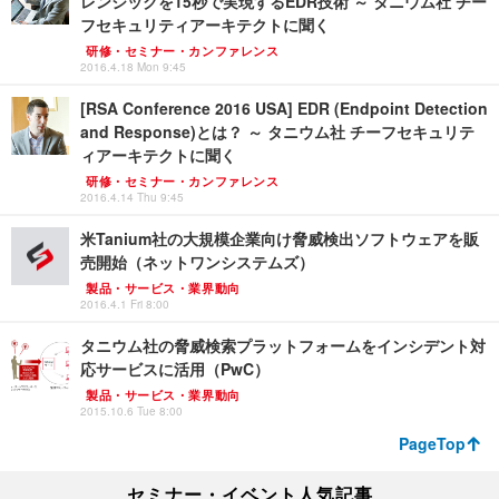
レンジックを15秒で実現するEDR技術 ～ タニウム社 チー
フセキュリティアーキテクトに聞く
研修・セミナー・カンファレンス
2016.4.18 Mon 9:45
[RSA Conference 2016 USA] EDR (Endpoint Detection
and Response)とは？ ～ タニウム社 チーフセキュリテ
ィアーキテクトに聞く
研修・セミナー・カンファレンス
2016.4.14 Thu 9:45
米Tanium社の大規模企業向け脅威検出ソフトウェアを販
売開始（ネットワンシステムズ）
製品・サービス・業界動向
2016.4.1 Fri 8:00
タニウム社の脅威検索プラットフォームをインシデント対
応サービスに活用（PwC）
製品・サービス・業界動向
2015.10.6 Tue 8:00
PageTop
セミナー・イベント人気記事