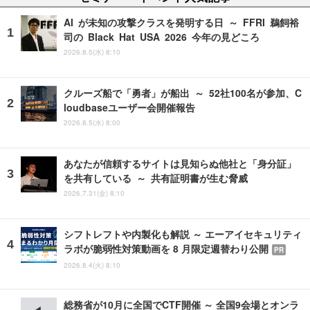
AI が未知の攻撃クラスを発明する日 ～ FFRI 鵜飼裕
司の Black Hat USA 2026 今年の見どころ
2026.8.5(水) 8:10
クルーズ船で「勇者」が船出 ～ 52社100名が参加、C
loudbaseユーザー会開催報告
2026.8.5(水) 8:00
あなたが信頼するサイトは見知らぬ他社と「身分証」
を共有している ～ 共有証明書が生む脅威
2026.7.31(金) 8:10
シフトレフトや内製化も解説 ～ エーアイセキュリティ
ラボが脆弱性対策動画を 8 月限定週替わり公開
PR
2026.8.4(火) 8:10
総務省が10月に全国でCTF開催 ～ 全国9会場とオンラ