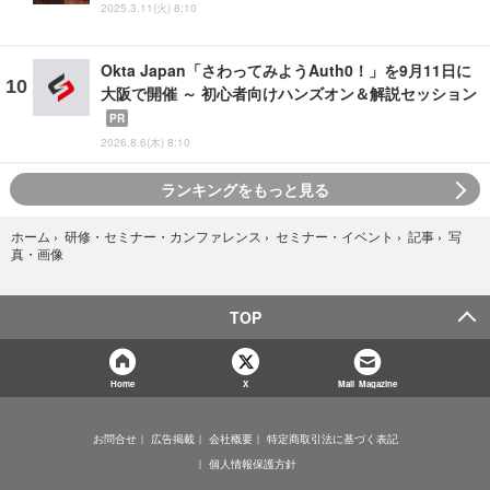
2025.3.11(火) 8:10
Okta Japan「さわってみようAuth0！」を9月11日に
大阪で開催 ～ 初心者向けハンズオン＆解説セッション
PR
2026.8.6(木) 8:10
ランキングをもっと見る
写
ホーム
›
研修・セミナー・カンファレンス
›
セミナー・イベント
›
記事
›
真・画像
TOP
Home
X
Mail Magazine
お問合せ
広告掲載
会社概要
特定商取引法に基づく表記
個人情報保護方針