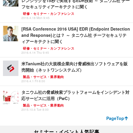
レンジックを15秒で実現するEDR技術 ～ タニウム社 チー
フセキュリティアーキテクトに聞く
研修・セミナー・カンファレンス
2016.4.18 Mon 9:45
[RSA Conference 2016 USA] EDR (Endpoint Detection
and Response)とは？ ～ タニウム社 チーフセキュリテ
ィアーキテクトに聞く
研修・セミナー・カンファレンス
2016.4.14 Thu 9:45
米Tanium社の大規模企業向け脅威検出ソフトウェアを販
売開始（ネットワンシステムズ）
製品・サービス・業界動向
2016.4.1 Fri 8:00
タニウム社の脅威検索プラットフォームをインシデント対
応サービスに活用（PwC）
製品・サービス・業界動向
2015.10.6 Tue 8:00
PageTop
セミナー・イベント人気記事