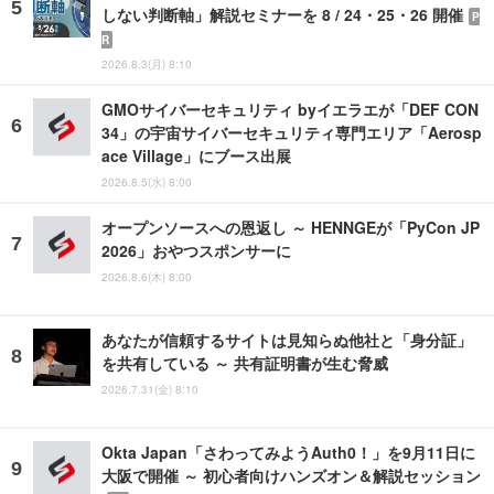
しない判断軸」解説セミナーを 8 / 24・25・26 開催
P
R
2026.8.3(月) 8:10
GMOサイバーセキュリティ byイエラエが「DEF CON
34」の宇宙サイバーセキュリティ専門エリア「Aerosp
ace Village」にブース出展
2026.8.5(水) 8:00
オープンソースへの恩返し ～ HENNGEが「PyCon JP
2026」おやつスポンサーに
2026.8.6(木) 8:00
あなたが信頼するサイトは見知らぬ他社と「身分証」
を共有している ～ 共有証明書が生む脅威
2026.7.31(金) 8:10
Okta Japan「さわってみようAuth0！」を9月11日に
大阪で開催 ～ 初心者向けハンズオン＆解説セッション