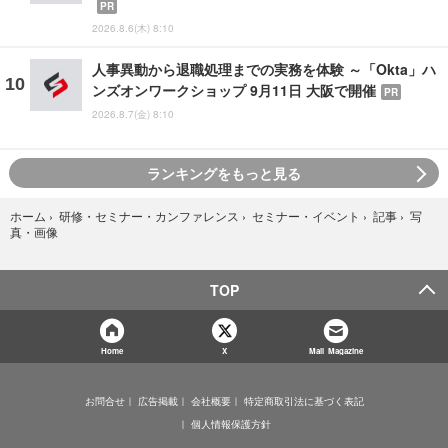
PR
2026.8.6(木) 8:10
人事異動から退職処理までの実務を体験 ～「Okta」ハ
ンズオンワークショップ 9月11日 大阪で開催
PR
2026.8.7(金) 8:10
ランキングをもっと見る
写
ホーム
›
研修・セミナー・カンファレンス
›
セミナー・イベント
›
記事
›
真・画像
TOP
Home
X
Mail Magazine
お問合せ
広告掲載
会社概要
特定商取引法に基づく表記
個人情報保護方針