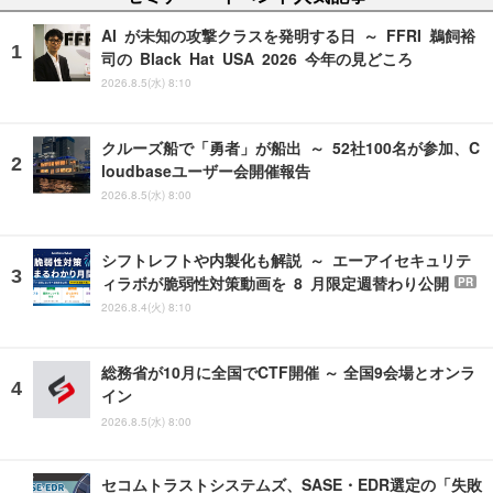
AI が未知の攻撃クラスを発明する日 ～ FFRI 鵜飼裕
司の Black Hat USA 2026 今年の見どころ
2026.8.5(水) 8:10
クルーズ船で「勇者」が船出 ～ 52社100名が参加、C
loudbaseユーザー会開催報告
2026.8.5(水) 8:00
シフトレフトや内製化も解説 ～ エーアイセキュリテ
ィラボが脆弱性対策動画を 8 月限定週替わり公開
PR
2026.8.4(火) 8:10
総務省が10月に全国でCTF開催 ～ 全国9会場とオンラ
イン
2026.8.5(水) 8:00
セコムトラストシステムズ、SASE・EDR選定の「失敗