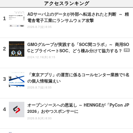
アクセスランキング
ADサーバ上のデータが外部へ転送されたと判断 ～ 精
電舎電子工業にランサムウェア攻撃
2026.8.7(金) 8:05
GMOグループが実践する「SOC間コラボ」～ 商用SO
CとプライベートSOC、どう棲み分けて協力する？
PR
2024.12.19(木) 8:15
「東京アプリ」の運営に係るコールセンター業務で1名
の個人情報漏えい
2026.8.7(金) 8:05
オープンソースへの恩返し ～ HENNGEが「PyCon JP
2026」おやつスポンサーに
2026.8.6(木) 8:00