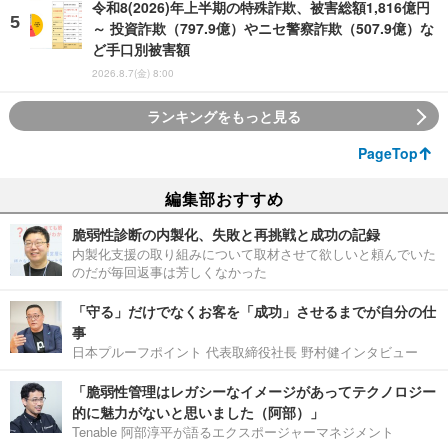
令和8(2026)年上半期の特殊詐欺、被害総額1,816億円
～ 投資詐欺（797.9億）やニセ警察詐欺（507.9億）な
ど手口別被害額
2026.8.7(金) 8:00
ランキングをもっと見る
PageTop
編集部おすすめ
脆弱性診断の内製化、失敗と再挑戦と成功の記録
内製化支援の取り組みについて取材させて欲しいと頼んでいた
のだが毎回返事は芳しくなかった
「守る」だけでなくお客を「成功」させるまでが自分の仕
事
日本プルーフポイント 代表取締役社長 野村健インタビュー
「脆弱性管理はレガシーなイメージがあってテクノロジー
的に魅力がないと思いました（阿部）」
Tenable 阿部淳平が語るエクスポージャーマネジメント