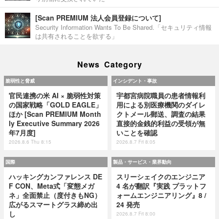
[Scan PREMIUM 法人会員登録について]
Security Information Wants To Be Shared.「セキュリティ情報
は共有されることを欲する」
News Category
脆弱性と脅威
インシデント・事故
官民連携の米 AI × 脆弱性対策
宇都宮病院職員の患者情報利
の国家戦略「GOLD EAGLE」
用による別医療機関のダイレ
ほか [Scan PREMIUM Month
クトメール郵送、調査の結果
ly Executive Summary 2026
直接的金銭的利益の受領が無
年7月度]
いことを確認
2026.8.6 Thu 8:15
2026.8.7 Fri 8:05
国際
製品・サービス・業界動向
ハッキングカンファレンス DE
スリーシェイクのエンジニア
F CON、Meta式「変態メガ
4 名が翻訳『実践 プラットフ
ネ」全面禁止（度付きもNG）
ォームエンジニアリング』8 /
広がるスマートグラス締め出
24 発売
し
2026.8.7 Fri 8:00