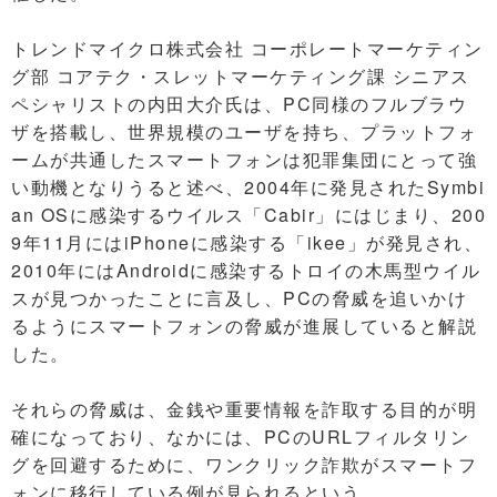
トレンドマイクロ株式会社 コーポレートマーケティン
グ部 コアテク・スレットマーケティング課 シニアス
ペシャリストの内田大介氏は、PC同様のフルブラウ
ザを搭載し、世界規模のユーザを持ち、プラットフォ
ームが共通したスマートフォンは犯罪集団にとって強
い動機となりうると述べ、2004年に発見されたSymbi
an OSに感染するウイルス「Cabir」にはじまり、200
9年11月にはiPhoneに感染する「ikee」が発見され、
2010年にはAndroidに感染するトロイの木馬型ウイル
スが見つかったことに言及し、PCの脅威を追いかけ
るようにスマートフォンの脅威が進展していると解説
した。
それらの脅威は、金銭や重要情報を詐取する目的が明
確になっており、なかには、PCのURLフィルタリン
グを回避するために、ワンクリック詐欺がスマートフ
ォンに移行している例が見られるという。