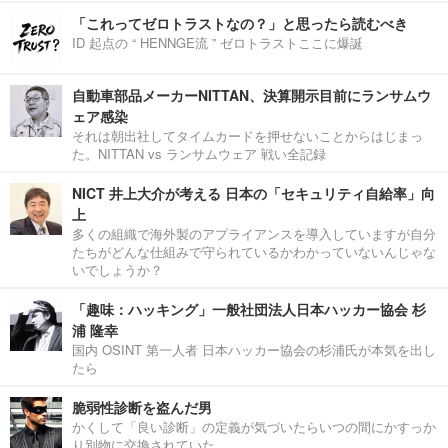
「これってゼロトラストなの？」と思ったら読むべき
ID 起点の “ HENNGE流 ” ゼロトラストここに爆誕
自動車部品メーカーNITTAN、決算開示目前にランサムウ
ェア感染
それは朝出社してタイムカードを押せないことからはじまっ
た。NITTAN vs ランサムウェア 戦い全記録
NICT 井上大介が考える 日本の「セキュリティ自給率」向
上
多くの組織で海外製のアプライアンスを導入していますが自分
たちがどんな仕組みで守られているかわかっていないんじゃな
いでしょうか？
「趣味：ハッキング」一般社団法人日本ハッカー協会 杉
浦 隆幸
国内 OSINT 第一人者 日本ハッカー協会の杉浦氏が本気を出し
たら
脆弱性診断を盗んだ男
かくして「良い診断」の定義が気づいたらいつの間にかすっか
り別物に交換されていた