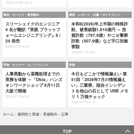
2026.8.3 Mon 8:15
製品・サービス・業界動向
調査・レポート・白書・ガイドライン
スリーシェイクのエンジニア
令和8(2026)年上半期の特殊詐
4 名が翻訳『実践 プラットフ
欺、被害総額1,816億円 ～ 投
ォームエンジニアリング』8 /
資詐欺（797.9億）やニセ警察
24 発売
詐欺（507.9億）など手口別被
害額
2026.8.7 Fri 8:00
2026.8.7 Fri 8:00
研修・セミナー・カンファレンス
特集
人事異動から退職処理までの
今日もどこかで情報漏えい 第
実務を体験 ～「Okta」ハンズ
51回「2026年7月の情報漏え
オンワークショップ 9月11日
い」三重県、陸自インシデン
大阪で開催
トを他山の石として USB メモ
リ 1 万個チェック
2026.8.7 Fri 8:10
2026.8.7 Fri 8:15
記事
ホーム
›
脆弱性と脅威
›
脅威動向
›
TOP