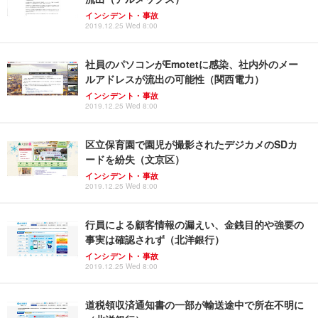
インシデント・事故
2019.12.25 Wed 8:00
社員のパソコンがEmotetに感染、社内外のメー
ルアドレスが流出の可能性（関西電力）
インシデント・事故
2019.12.25 Wed 8:00
区立保育園で園児が撮影されたデジカメのSDカ
ードを紛失（文京区）
インシデント・事故
2019.12.25 Wed 8:00
行員による顧客情報の漏えい、金銭目的や強要の
事実は確認されず（北洋銀行）
インシデント・事故
2019.12.25 Wed 8:00
道税領収済通知書の一部が輸送途中で所在不明に