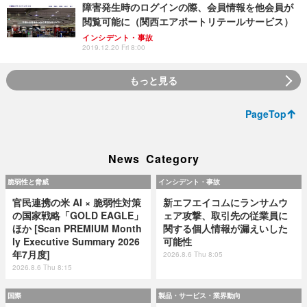
障害発生時のログインの際、会員情報を他会員が
閲覧可能に（関西エアポートリテールサービス）
インシデント・事故
2019.12.20 Fri 8:00
もっと見る
PageTop
News Category
脆弱性と脅威
インシデント・事故
官民連携の米 AI × 脆弱性対策
新エフエイコムにランサムウ
の国家戦略「GOLD EAGLE」
ェア攻撃、取引先の従業員に
ほか [Scan PREMIUM Month
関する個人情報が漏えいした
ly Executive Summary 2026
可能性
年7月度]
2026.8.6 Thu 8:05
2026.8.6 Thu 8:15
国際
製品・サービス・業界動向