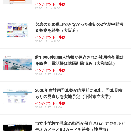
インシデント・事故
2020.1.7 Tue 8:00
欠席のため返却できなかった生徒の2学期中間考
査答案を紛失（大阪府）
インシデント・事故
2020.1.7 Tue 8:00
約1,000件の個人情報が保存された社用携帯電話
を紛失、電話帳は遠隔削除済み（大和物流）
インシデント・事故
2019.12.27 Fri 8:00
2020年度計画予算案が内示前に流出、予算見積
もりの見直しを実施予定（下関市立大学）
インシデント・事故
2019.12.27 Fri 8:00
市立小学校で児童の動画が保存されたデジタルビ
デオカメラとSDカードを紛失（神戸市）