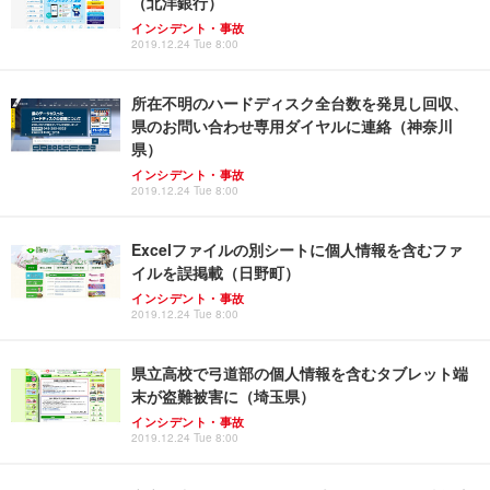
（北洋銀行）
インシデント・事故
2019.12.24 Tue 8:00
所在不明のハードディスク全台数を発見し回収、
県のお問い合わせ専用ダイヤルに連絡（神奈川
県）
インシデント・事故
2019.12.24 Tue 8:00
Excelファイルの別シートに個人情報を含むファ
イルを誤掲載（日野町）
インシデント・事故
2019.12.24 Tue 8:00
県立高校で弓道部の個人情報を含むタブレット端
末が盗難被害に（埼玉県）
インシデント・事故
2019.12.24 Tue 8:00