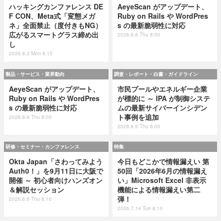
ハッキングカンファレンス DE
AeyeScan がアップデート、
F CON、Meta式「変態メガ
Ruby on Rails や WordPres
ネ」全面禁止（度付きもNG）
s の最新脆弱性に対応
広がるスマートグラス締め出
2026.8.6 Thu 8:00
し
2026.8.3 Mon 8:15
製品・サービス・業界動向
調査・レポート・白書・ガイドライン
AeyeScan がアップデート、
市民プールやエネルギー企業
Ruby on Rails や WordPres
が標的に ～ IPA が制御システ
s の最新脆弱性に対応
ムの最新サイバーインシデン
ト事例を追加
2026.8.6 Thu 8:00
2026.8.6 Thu 8:00
研修・セミナー・カンファレンス
特集
Okta Japan「さわってみよう
今日もどこかで情報漏えい 第
Auth0！」を9月11日に大阪で
50回「2026年6月の情報漏え
開催 ～ 初心者向けハンズオン
い」Microsoft Excel 非表示
＆解説セッション
機能による情報漏えい第二
弾！
2026.8.6 Thu 8:10
2026.7.14 Tue 8:10