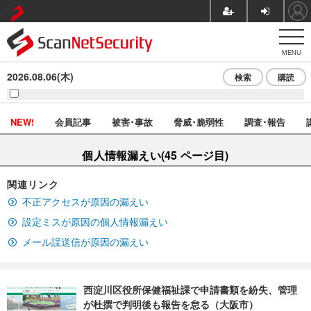
MENU
2026.08.06(木)
検索
購読
NEW!
会員記事
被害･事故
脅威･脆弱性
調査･報告
個人情報漏えい(45 ページ目)
関連リンク
不正アクセスが原因の漏えい
設定ミスが原因の個人情報漏えい
メール誤送信が原因の漏えい
西淀川区役所保健福祉課で申請書類を紛失、管理
が杜撰で判明後も報告を怠る（大阪市）