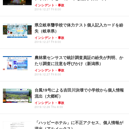
インシデント・事故
2019.12.27 Fri 8:00
県立岐阜聾学校で体力テスト個人記入カードを紛
失（岐阜県）
インシデント・事故
2019.12.27 Fri 8:00
農林業センサスで統計調査員証の紛失が判明、か
たり調査に注意を呼びかけ（新潟県）
インシデント・事故
2019.12.27 Fri 8:00
台風19号による吉田川決壊で小学校から個人情報
流出（大郷町）
インシデント・事故
2019.12.26 Thu 8:00
「ハッピーホテル」に不正アクセス、個人情報が
流出（アルメックス）