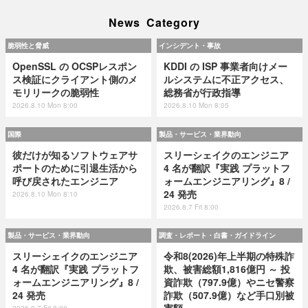
News Category
脆弱性と脅威
インシデント・事故
OpenSSL の OCSPレスポン
KDDI の ISP 事業者向けメー
ス検証にクライアント側のメ
ルシステムに不正アクセス、
モリリークの脆弱性
総務省が行政指導
2026.8.10 Mon 8:00
2026.8.10 Mon 8:05
国際
製品・サービス・業界動向
彼だけが知るソフトウェアサ
スリーシェイクのエンジニア
ポートのために引退生活から
4 名が翻訳『実践 プラットフ
呼び戻されたエンジニア
ォームエンジニアリング』8 /
24 発売
2026.8.10 Mon 8:10
2026.8.7 Fri 8:00
製品・サービス・業界動向
調査・レポート・白書・ガイドライン
スリーシェイクのエンジニア
令和8(2026)年上半期の特殊詐
4 名が翻訳『実践 プラットフ
欺、被害総額1,816億円 ～ 投
ォームエンジニアリング』8 /
資詐欺（797.9億）やニセ警察
24 発売
詐欺（507.9億）など手口別被