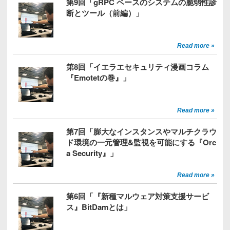
第9回「gRPC ベースのシステムの脆弱性診
断とツール（前編）」
Read more »
第8回「イエラエセキュリティ漫画コラム
『Emotetの巻』」
Read more »
第7回「膨大なインスタンスやマルチクラウ
ド環境の一元管理&監視を可能にする『Orc
a Security』」
Read more »
第6回「『新種マルウェア対策支援サービ
ス』BitDamとは」