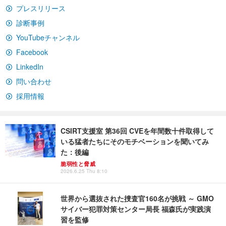
プレスリリース
診断事例
YouTubeチャンネル
Facebook
LinkedIn
問い合わせ
採用情報
CSIRT支援室 第36回 CVEを年間数十件取得して
いる猛者たちにそのモチベーションを聞いてみ
た：後編
脆弱性と脅威
2026.6.25 Thu 8:10
世界から選抜された捜査官160名が挑戦 ～ GMO
サイバー犯罪対策センター局長 福森氏が実践演
習を監修