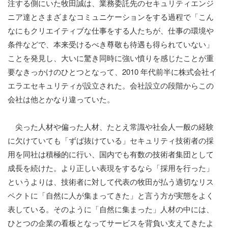
注する側にいた牧田誠は、業務委託先のセキュリティエンジ
ニア達とさまざまなコミュニケーションをする過程で「こん
なにもクリエイティブな仕事をする人たちが、仕事の環境や
条件などで、本来受けるべき尊敬も待遇も得られていない」
ことを発見し、大いに驚き同時に強い憤りを感じたことが重
要なきっかけのひとつとなって、2010 年代前半に株式会社イ
エラエセキュリティが設立された。会社設立の段階からこの
会社は他とかなり違っていた。
尖った人材や偏った人材、たとえ常識や社会人一般の経験
に欠けていても「ずば抜けている」セキュリティ技術者の採
用を同社は積極的に行い、国内でも有数の技術者集団として
成長を続けた。より正しい表現をするなら「採用を行った」
というよりは、技術者に対して代表の牧田が払う適切なリス
ペクトに「自然に人が集まってきた」と言う方が実態をよく
表している。そのように「自然に集まった」人材の中には、
ひとつの企業の看板となってサービスを背負い支えてきたよ