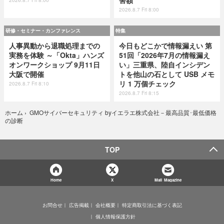
害額
2026.8.7 Fri 8:00
2026.8.7 Fri 8:00
研修・セミナー・カンファレンス
特集
人事異動から退職処理までの
今日もどこかで情報漏えい 第
実務を体験 ～「Okta」ハンズ
51回「2026年7月の情報漏え
オンワークショップ 9月11日
い」三重県、陸自インシデン
大阪で開催
トを他山の石として USB メモ
リ 1 万個チェック
2026.8.7 Fri 8:10
2026.8.7 Fri 8:15
GMOサイバーセキュリティ byイエラエ株式会社－最高品質･最低価格
ホーム
›
の診断
TOP
Home
X
Mail Magazine
お問合せ
広告掲載
会社概要
特定商取引法に基づく表記
個人情報保護方針