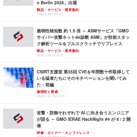
n Berlin 2026」出場
製品・サービス・業界動向
2026.5.29 Fri 8:00
脆弱性検知数 約 1.5 倍 ～ ASMサービス「GMO
サイバー攻撃ネットde診断 ASM」が技術スタッ
ク解析ツールをフルスクラッチでリプレイス
製品・サービス・業界動向
2026.5.29 Fri 8:00
CSIRT支援室 第35回 CVEを年間数十件取得して
いる猛者たちにそのモチベーションを聞いてみ
た：前編
脆弱性と脅威
2026.5.26 Tue 8:10
攻撃・防御それぞれで AI に向き合うエンジニア
が語る ～ GMO IERAE HackNight #4 が 6 / 2 開
催
研修・セミナー・カンファレンス
2026.5.20 Wed 8:10