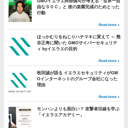
GMOイエラエ阿部慎司が考える「世界一自
由なＳＯＣ」と 彼の楽園完成のためとった
行動
Read more »
ほっかむりをねじりハチマキに変えて ～ 熊
谷正寿に聞いた GMOサイバーセキュリテ
ィ byイエラエの目的
Read more »
牧田誠が語る イエラエセキュリティがGM
Oインターネットのグループ会社になった
理由
Read more »
モンハンよりも面白い？ 攻撃者目線を学ぶ
「イエラエアカデミー」