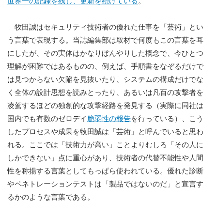
世界一の記録を残し、更新を続けている
。
牧田誠はセキュリティ技術者の優れた仕事を「芸術」とい
う言葉で表現する。当誌編集部は取材で何度もこの言葉を耳
にしたが、その実体はかなりぼんやりした概念で、今ひとつ
理解が困難ではあるものの、例えば、手順書をなぞるだけで
は見つからない欠陥を見抜いたり、システムの構成だけでな
く全体の設計思想を読みとったり、あるいは凡百の攻撃者を
凌駕するほどの独創的な攻撃経路を発見する（実際に同社は
国内でも有数のゼロデイ
脆弱性の報告
を行っている）、こう
したプロセスや成果を牧田誠は「芸術」と呼んでいると思わ
れる。ここでは「技術力が高い」ことよりむしろ「その人に
しかできない」点に重心があり、技術者の代替不能性や人間
性を称揚する言葉としてもっぱら使われている。優れた診断
やペネトレーションテストは「製品ではないのだ」と宣言す
るかのような言葉である。