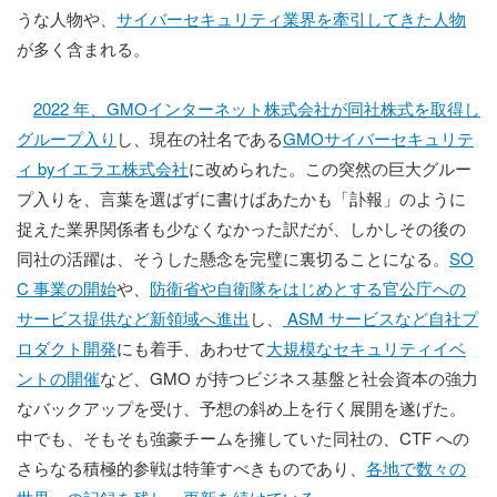
うな人物や、
サイバーセキュリティ業界を牽引してきた人物
が多く含まれる。
2022 年、GMOインターネット株式会社が同社株式を取得し
グループ入り
し、現在の社名である
GMOサイバーセキュリテ
ィ byイエラエ株式会社
に改められた。この突然の巨大グルー
プ入りを、言葉を選ばずに書けばあたかも「訃報」のように
捉えた業界関係者も少なくなかった訳だが、しかしその後の
同社の活躍は、そうした懸念を完璧に裏切ることになる。
SO
C 事業の開始
や、
防衛省や自衛隊をはじめとする官公庁への
サービス提供など新領域へ進出
し、
ASM サービスなど自社プ
ロダクト開発
にも着手、あわせて
大規模なセキュリティイベ
ントの開催
など、GMO が持つビジネス基盤と社会資本の強力
なバックアップを受け、予想の斜め上を行く展開を遂げた。
中でも、そもそも強豪チームを擁していた同社の、CTF への
さらなる積極的参戦は特筆すべきものであり、
各地で数々の