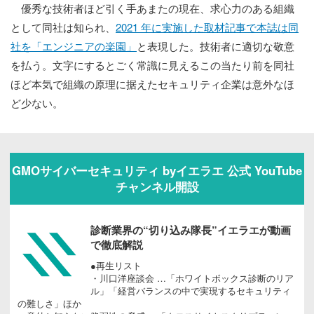
優秀な技術者ほど引く手あまたの現在、求心力のある組織
として同社は知られ、
2021 年に実施した取材記事で本誌は同
社を「エンジニアの楽園」
と表現した。技術者に適切な敬意
を払う。文字にするとごく常識に見えるこの当たり前を同社
ほど本気で組織の原理に据えたセキュリティ企業は意外なほ
ど少ない。
GMOサイバーセキュリティ byイエラエ 公式 YouTube
チャンネル開設
診断業界の“切り込み隊長”イエラエが動画
で徹底解説
●再生リスト
・川口洋座談会 …「ホワイトボックス診断のリア
ル」「経営バランスの中で実現するセキュリティ
の難しさ」ほか