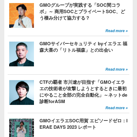
GMOグループが実践する「SOC間コラ
ボ」～ 商用SOCとプライベートSOC、ど
う棲み分けて協力する？
Read more »
GMOサイバーセキュリティ byイエラエ 福
森大喜の「リトル福森」との出会い
Read more »
CTFの覇者 市川遼が目指す「GMOイエラ
エの技術者が攻撃しようとするときに最初
にやること全部の完全自動化」～ネットde
診断forASM
Read more »
GMOイエラエSOC用賀 エピソードゼロ：I
ERAE DAYS 2023 レポート