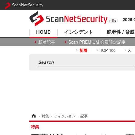
ScanNetSecurity
2026
HOME
インシデント
脆弱性 / 脅威
新着記事
Scan PREMIUM 会員限定記事
新着
TOP 100
X
ホーム
›
特集
›
フィクション
›
記事
特集