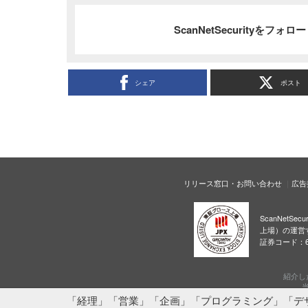
ScanNetSecurityをフォ
シェア
ポスト
リリース窓口・お問い合わせ
広告
ScanNetS
上場）の運営
証券コード：6
紹介し
当
「経理」「営業」「企画」「プログラミング」「デ