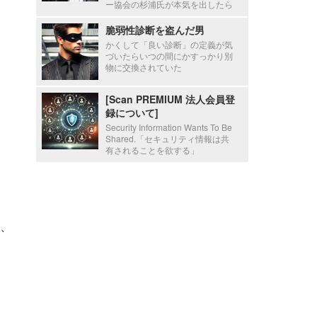
ー協会の杉浦氏が本気を出したら
脆弱性診断を盗んだ男
かくして「良い診断」の定義が気
づいたらいつの間にかすっかり別
物に交換されていた
[Scan PREMIUM 法人会員登
録について]
Security Information Wants To Be
Shared.「セキュリティ情報は共
有されることを欲する」
、