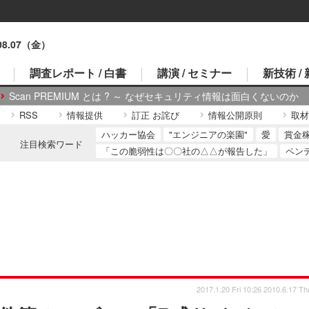
.08.07（金）
調査レポート / 白書
講演 / セミナー
新技術 /
Scan PREMIUM とは ? ～ なぜセキュリティ情報は面白くないのか
RSS
情報提供
訂正 お詫び
情報公開原則
取材
ハッカー協会
"エンジニアの楽園"
愛
賞金
注目検索ワード
「この脆弱性は〇〇社の△△が報告した」
ペン
2017.1.20 Fri 10:26
2010.6.17 Th