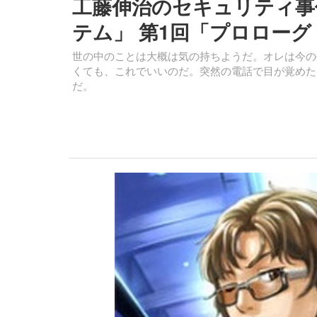
工藤伸治のセキュリティ事件
テム」 第1回「プロローグ
世の中のことは大概は気の持ちようだ。オレは今の
くても、これでいいのだ。突然の電話で目が覚めた
だ。