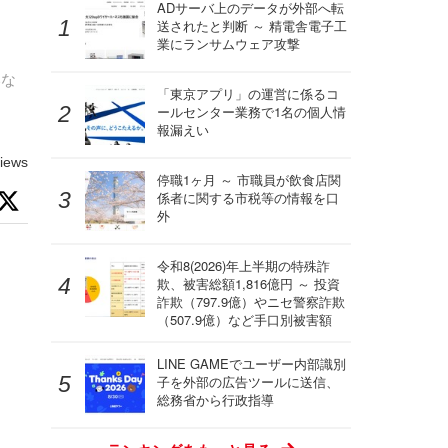
ス
ADサーバ上のデータが外部へ転
送されたと判断 ～ 精電舎電子工
業にランサムウェア攻撃
いな
「東京アプリ」の運営に係るコ
り
ールセンター業務で1名の個人情
報漏えい
iews
停職1ヶ月 ～ 市職員が飲食店関
係者に関する市税等の情報を口
外
令和8(2026)年上半期の特殊詐
欺、被害総額1,816億円 ～ 投資
詐欺（797.9億）やニセ警察詐欺
（507.9億）など手口別被害額
LINE GAMEでユーザー内部識別
子を外部の広告ツールに送信、
総務省から行政指導