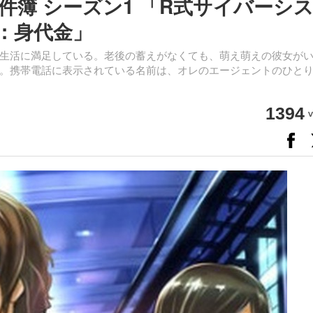
簿 シーズン1 「R式サイバーシ
：身代金」
生活に満足している。老後の蓄えがなくても、萌え萌えの彼女が
。携帯電話に表示されている名前は、オレのエージェントのひと
1394
v