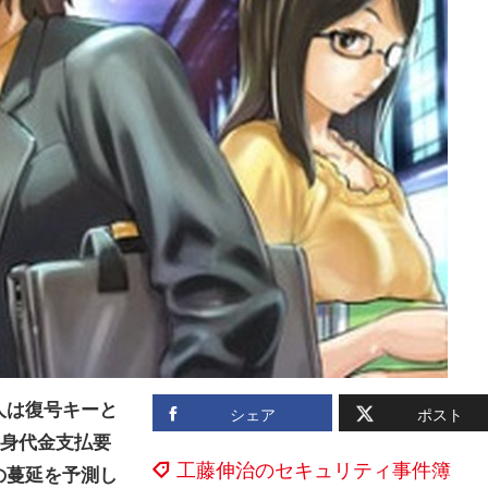
人は復号キーと
シェア
ポスト
の身代金支払要
工藤伸治のセキュリティ事件簿
の蔓延を予測し