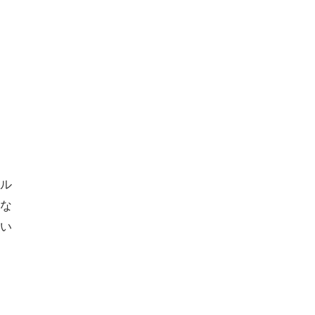
ル
な
い