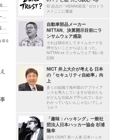
予告【Scan PREMIUM 先行一挙配信】作家一田和樹氏に聞く、工藤伸治のセキュリティ事件簿 新シーズン「レピュテーション攻撃の罠」で新しく取り組んだこと
ID 起点の “ HENNGE流 ” ゼロトラ
ストここに爆誕
工藤伸治のセキュリティ事件簿 第25回「エピローグ：境界線」
自動車部品メーカー
工藤伸治のセキュリティ事件簿 第24回「公証人役場」
NITTAN、決算開示目前にラ
ンサムウェア感染
を送る
それは朝出社してタイムカードを
押せないことからはじまった。
NITTAN vs ランサムウェア 戦い全
記録
NICT 井上大介が考える 日本
え
の「セキュリティ自給率」向
上
多くの組織で海外製のアプライア
ンスを導入していますが自分たち
がどんな仕組みで守られているか
事
わかっていないんじゃないでしょ
うか？
「趣味：ハッキング」一般社
団法人日本ハッカー協会 杉浦
隆幸
国内 OSINT 第一人者 日本ハッカ