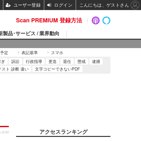
ユーザー登録
ログイン
こんにちは、ゲストさん
Scan PREMIUM 登録方法
 新製品･サービス / 業界動向
予定
表記基準
スマホ
稼ぎ
訴訟
行政指導
更迭
退任
懲戒
逮捕
テスト 診断 違い
文字コピーできないPDF
アクセスランキング
u 8:00