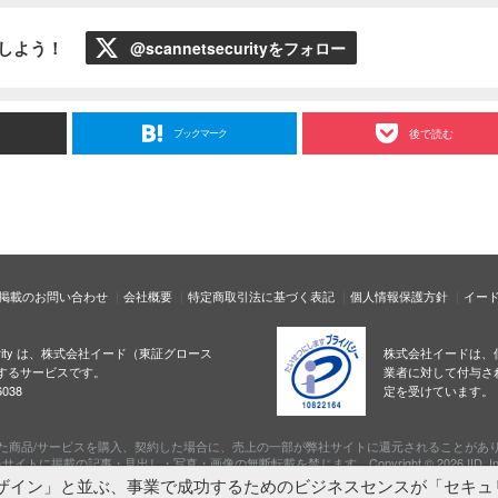
ローしよう！
@scannetsecurityをフォロー
ブックマーク
後で読む
掲載のお問い合わせ
会社概要
特定商取引法に基づく表記
個人情報保護方針
イー
ecurity は、株式会社イード（東証グロース
株式会社イードは、
するサービスです。
業者に対して付与さ
038
定を受けています。
た商品/サービスを購入、契約した場合に、売上の一部が弊社サイトに還元されることがあ
サイトに掲載の記事・見出し・写真・画像の無断転載を禁じます。Copyright © 2026 IID, In
ザイン」と並ぶ、事業で成功するためのビジネスセンスが「セキュ