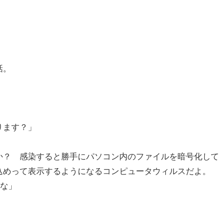
話。
ります？」
か？ 感染すると勝手にパソコン内のファイルを暗号化して
込めって表示するようになるコンピュータウィルスだよ。
たな」