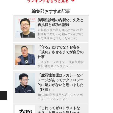
ランキングをもっと見る
編集部おすすめ記事
脆弱性診断の内製化、失敗と
再挑戦と成功の記録
内製化支援の取り組みについて取
材させて欲しいと頼んでいたのだ
が毎回返事は芳しくなかった
「守る」だけでなくお客を
「成功」させるまでが自分の
仕事
日本プルーフポイント 代表取締役
社長 野村健インタビュー
「脆弱性管理はレガシーなイ
メージがあってテクノロジー
的に魅力がないと思いました
（阿部）」
Tenable 阿部淳平が語るエクスポ
ージャーマネジメント
「これってゼロトラストな
の？」と思ったら読むべき