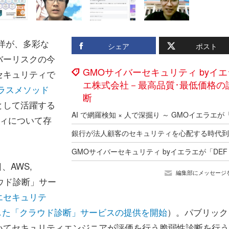
洋が、多彩な
シェア
ポスト
バーリスクの今
GMOサイバーセキュリティ byイエ
セキュリティで
エ株式会社－最高品質･最低価格の
ラスメソッド
断
として活躍する
ティについて存
、AWS,
編集部にメッセージ
「クラウド診断」サー
エセキュリテ
ce を対象とした「クラウド診断」サービスの提供を開始
）。パブリック
いてセキュリティエンジニアが評価を行う脆弱性診断を行う