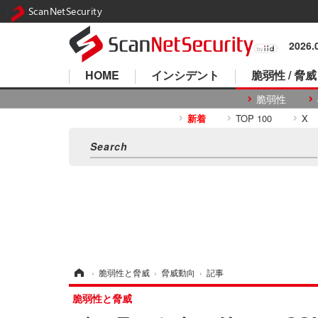
ScanNetSecurity
2026
HOME
インシデント
脆弱性 / 脅威
脆弱性
新着
TOP 100
X
ホーム
›
脆弱性と脅威
›
脅威動向
›
記事
脆弱性と脅威