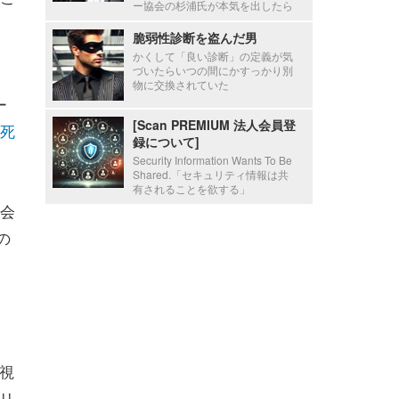
ー協会の杉浦氏が本気を出したら
脆弱性診断を盗んだ男
かくして「良い診断」の定義が気
づいたらいつの間にかすっかり別
、
物に交換されていた
ー
[Scan PREMIUM 法人会員登
死
録について]
Security Information Wants To Be
Shared.「セキュリティ情報は共
有されることを欲する」
会
の
監視
ュリ