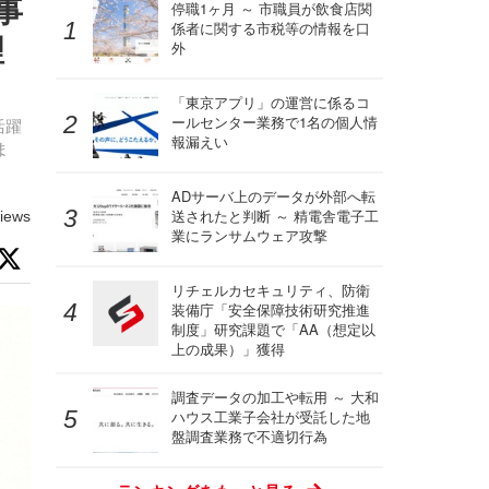
事
停職1ヶ月 ～ 市職員が飲食店関
係者に関する市税等の情報を口
理
外
「東京アプリ」の運営に係るコ
ールセンター業務で1名の個人情
活躍
報漏えい
ま
ADサーバ上のデータが外部へ転
送されたと判断 ～ 精電舎電子工
iews
業にランサムウェア攻撃
リチェルカセキュリティ、防衛
装備庁「安全保障技術研究推進
制度」研究課題で「AA（想定以
上の成果）」獲得
調査データの加工や転用 ～ 大和
ハウス工業子会社が受託した地
盤調査業務で不適切行為