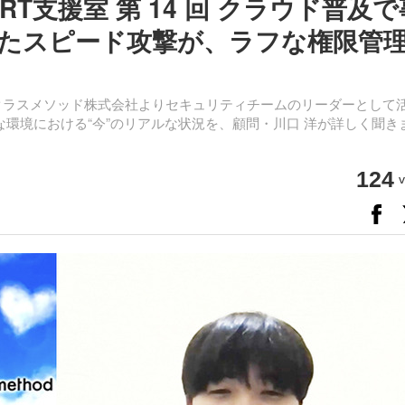
RT支援室 第 14 回 クラウド普及で
たスピード攻撃が、ラフな権限管
クラスメソッド株式会社よりセキュリティチームのリーダーとして
な環境における“今”のリアルな状況を、顧問・川口 洋が詳しく聞き
124
v