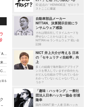
ID 起点の “ HENNGE流 ” ゼロトラ
ストここに爆誕
自動車部品メーカー
NITTAN、決算開示目前にラ
ンサムウェア感染
ラ
それは朝出社してタイムカードを
押せないことからはじまった。
診
NITTAN vs ランサムウェア 戦い全
記録
NICT 井上大介が考える 日本
AI で網羅検知 × 人で深掘り ～ GMOイエラエが「AIホワイトハッカー ペネトレーションテスト」提供開始
の「セキュリティ自給率」向
上
銀行が法人顧客のセキュリティを心配する時代到来 ～ ～ GMOあおぞらネット銀行とGMOサイバーセキュリティ byイエラエが提携
多くの組織で海外製のアプライア
GMOサイバーセキュリティ byイエラエが「DEF CON 34」の宇宙サイバーセキュリティ専門エリア「Aerospace Village」にブース出展
ンスを導入していますが自分たち
がどんな仕組みで守られているか
わかっていないんじゃないでしょ
を送る
うか？
「趣味：ハッキング」一般社
団法人日本ハッカー協会 杉浦
ク
隆幸
国内 OSINT 第一人者 日本ハッカ
こ