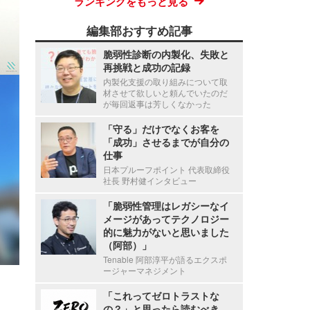
ランキングをもっと見る
編集部おすすめ記事
脆弱性診断の内製化、失敗と
再挑戦と成功の記録
内製化支援の取り組みについて取
材させて欲しいと頼んでいたのだ
が毎回返事は芳しくなかった
「守る」だけでなくお客を
「成功」させるまでが自分の
仕事
日本プルーフポイント 代表取締役
社長 野村健インタビュー
「脆弱性管理はレガシーなイ
メージがあってテクノロジー
的に魅力がないと思いました
（阿部）」
Tenable 阿部淳平が語るエクスポ
ージャーマネジメント
「これってゼロトラストな
の？」と思ったら読むべき