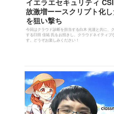
イエラエセキュリティ CSI
故激増ーースクリプト化し
を狙い撃ち
今回はクラウド診断を担当する白木 光達と共に、
する臼田 佳祐 氏をお招きし、クラウドネイティブ
す。どうぞお楽しみください！