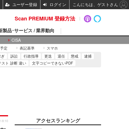
ユーザー登録
ログイン
こんにちは、ゲストさん
Scan PREMIUM 登録方法
 新製品･サービス / 業界動向
CISA
予定
表記基準
スマホ
稼ぎ
訴訟
行政指導
更迭
退任
懲戒
逮捕
テスト 診断 違い
文字コピーできないPDF
アクセスランキング
i 8:10