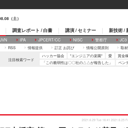
.08.08（土）
調査レポート / 白書
講演 / セミナー
新技術 /
JVN
IPA
JPCERT/CC
NISC
警察庁
JC3
RSS
情報提供
訂正 お詫び
情報公開原則
取材
ハッカー協会
"エンジニアの楽園"
愛
賞金
注目検索ワード
「この脆弱性は〇〇社の△△が報告した」
ペン
2021.6.29 Tue 16:41
2021.6.25 Fr