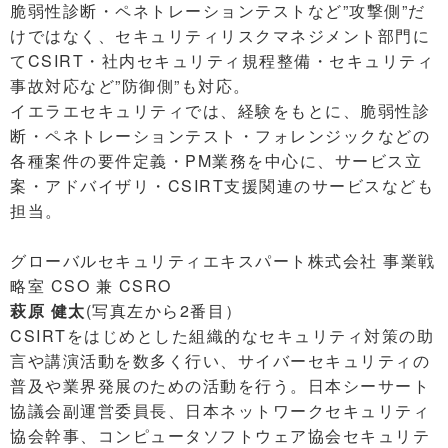
脆弱性診断・ペネトレーションテストなど”攻撃側”だ
けではなく、セキュリティリスクマネジメント部門に
てCSIRT・社内セキュリティ規程整備・セキュリティ
事故対応など”防御側”も対応。
イエラエセキュリティでは、経験をもとに、脆弱性診
断・ペネトレーションテスト・フォレンジックなどの
各種案件の要件定義・PM業務を中心に、サービス立
案・アドバイザリ・CSIRT支援関連のサービスなども
担当。
グローバルセキュリティエキスパート株式会社 事業戦
略室 CSO 兼 CSRO
萩原 健太
(写真左から2番目）
CSIRTをはじめとした組織的なセキュリティ対策の助
言や講演活動を数多く行い、サイバーセキュリティの
普及や業界発展のための活動を行う。日本シーサート
協議会副運営委員長、日本ネットワークセキュリティ
協会幹事、コンピュータソフトウェア協会セキュリテ