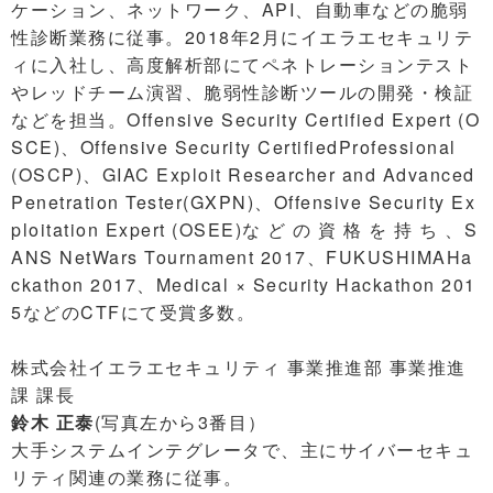
ケーション、ネットワーク、API、自動車などの脆弱
性診断業務に従事。2018年2月にイエラエセキュリテ
ィに入社し、高度解析部にてペネトレーションテスト
やレッドチーム演習、脆弱性診断ツールの開発・検証
などを担当。Offensive Security Certified Expert (O
SCE)、Offensive Security CertifiedProfessional
(OSCP)、GIAC Exploit Researcher and Advanced
Penetration Tester(GXPN)、Offensive Security Ex
ploitation Expert (OSEE)な ど の 資 格 を 持 ち 、S
ANS NetWars Tournament 2017、FUKUSHIMAHa
ckathon 2017、Medical × Security Hackathon 201
5などのCTFにて受賞多数。
株式会社イエラエセキュリティ 事業推進部 事業推進
課 課長
鈴木 正泰
(写真左から3番目）
大手システムインテグレータで、主にサイバーセキュ
リティ関連の業務に従事。