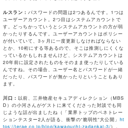
ルスラン：
パスワードの問題は2つあるんです。1つは
ユーザーアカウント。2つ目はシステムアカウントで
す。どっちかっていうとシステムアカウントの方が弱
かったりするんです。ユーザーアカウントはポリシー
が付いていて、3ヶ月に一度更新しなければならない
とか、10桁にする等あるので、そこは推測しにくくな
っているかもしれませんけど、システムアカウントは
20年前に設定されたものをそのまま使ったりしている
んですね。その場合、ユーザー名とパスワードが一緒
だったり、パスワードが無かったりということもあり
ます。
川口：
以前、三井物産セキュアディレクション（MBS
D）の小河さんがゲストに来てくださった対談でも同
じような話が出ましたね（「業界トップのペネトレー
ションテスター2人が語る、衝撃の“脆弱性”大公開」
ht
tps://ierae.co.jp/blog/kawaguchi-zadankai-3/
）。