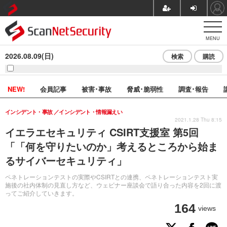
MENU
2026.08.09(日)
検索
購読
NEW!
会員記事
被害･事故
脅威･脆弱性
調査･報告
インシデント・事故
インシデント・情報漏えい
2021.1.28 Thu 8:15
イエラエセキュリティ CSIRT支援室 第5回
「「何を守りたいのか」考えるところから始ま
るサイバーセキュリティ」
ペネトレーションテストの実際やCSIRTとの連携、ペネトレーションテスト実
施後の社内体制の見直し方など、ウェビナー座談会で語り合った内容を2回に渡
ってご紹介していきます。
164
views