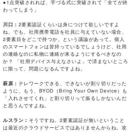
●1点突破されれば、芋づる式に突破されて「全てが終
わってしまう」
川口：
2要素認証くらいは身につけて欲しいですよ
ね。でも、社用携帯電話を社員に与えていない場合、
2要素目をどこで持つか、という議論があって。個人
のスマートフォンは皆持っているでしょうけど、社用
の連絡なのに私物に連絡が来るようにするべきなの
か？ 「社用デバイス与えなさいよ」で済まないところ
に限って、問題になるんですよね。
萩原：
テレワークできる、できないが割り切りだった
ように、もう、BYOD（Bring Your Own Device）も
「入れさせてくれ」と割り切りって振るしかないんだ
と思うんですよね。
ルスラン：
そうですね。2要素認証が無いということ
は最近のクラウドサービスではありませんからね。攻