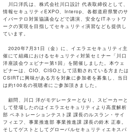
川口洋氏は、株式会社川口設計 代表取締役として、
情報セキュリティEXPO、Interop、各都道府県警のサ
イバーテロ対策協議会などで講演、安全なITネットワ
ークの実現を目指してセキュリティ演習なども提供し
ています。
2020年7月31日（金）に、イエラエセキュリティ主
催にて組織におけるセキュリティ対策セミナー「川口
洋座談会ウェビナー第1回」を開催しました。本ウェ
ビナーは、CIO、CISOとして活動されている方または
CSIRTに興味がある方を対象に参加者を募集し、当日
は約100名の視聴者にご参加頂きました。
顧問、川口 洋がモデレーターとなり、スピーカーと
して登場したのはイエラエセキュリティより高度解析
部 ペネトレーションテスト課 課長のルスラン・サイ
フィエフ、事業推進部 事業推進課 課長の鈴木 正泰。
そしてゲストとしてグローバルセキュリティエキスパ