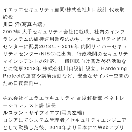
イエラエセキュリティ顧問/株式会社川口設計 代表取
締役
川口 洋
(写真右端）
2002年 大手セキュリティ会社に就職。社内のインフ
ラシステムの維持運用業務ののち、セキュリティ監視
センターに配属2013年～2016年 内閣サイバーセキュ
リティセンター(NISC)に出向。行政機関のセキュリテ
ィインシデントの対応、一般国民向け普及啓発活動な
どに従事2018年 株式会社川口設計 設立。Hardening
Projectの運営や講演活動など、安全なサイバー空間の
ため日夜奮闘中。
株式会社イエラエセキュリティ 高度解析部 ペネトレ
ーションテスト課 課長
ルスラン・サイフィエフ
(写真左端）
ロシアにてシステム管理者／セキュリティエンジニア
として勤務した後、2013年より日本にてWebアプリ