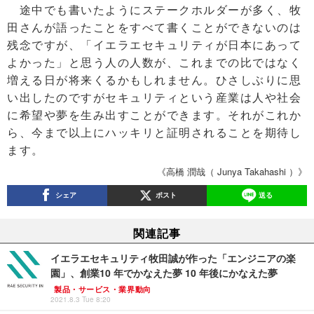
途中でも書いたようにステークホルダーが多く、牧
田さんが語ったことをすべて書くことができないのは
残念ですが、「イエラエセキュリティが日本にあって
よかった」と思う人の人数が、これまでの比ではなく
増える日が将来くるかもしれません。ひさしぶりに思
い出したのですがセキュリティという産業は人や社会
に希望や夢を生み出すことができます。それがこれか
ら、今まで以上にハッキリと証明されることを期待し
ます。
《高橋 潤哉（ Junya Takahashi ）》
シェア
ポスト
送る
関連記事
イエラエセキュリティ牧田誠が作った「エンジニアの楽
園」、創業10 年でかなえた夢 10 年後にかなえた夢
製品・サービス・業界動向
2021.8.3 Tue 8:20