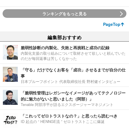
ランキングをもっと見る
PageTop
編集部おすすめ
脆弱性診断の内製化、失敗と再挑戦と成功の記録
内製化支援の取り組みについて取材させて欲しいと頼んでいた
のだが毎回返事は芳しくなかった
「守る」だけでなくお客を「成功」させるまでが自分の仕
事
日本プルーフポイント 代表取締役社長 野村健インタビュー
「脆弱性管理はレガシーなイメージがあってテクノロジー
的に魅力がないと思いました（阿部）」
Tenable 阿部淳平が語るエクスポージャーマネジメント
「これってゼロトラストなの？」と思ったら読むべき
ID 起点の “ HENNGE流 ” ゼロトラストここに爆誕