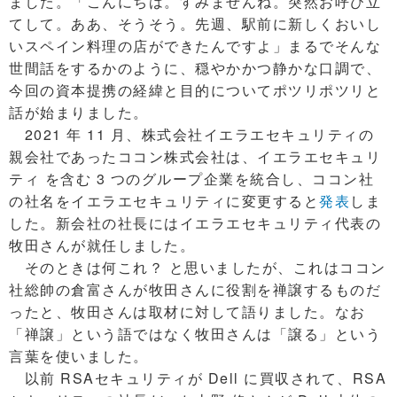
ました。「こんにちは。すみませんね。突然お呼び立
てして。ああ、そうそう。先週、駅前に新しくおいし
いスペイン料理の店ができたんですよ」まるでそんな
世間話をするかのように、穏やかかつ静かな口調で、
今回の資本提携の経緯と目的についてポツリポツリと
話が始まりました。
2021 年 11 月、株式会社イエラエセキュリティの
親会社であったココン株式会社は、イエラエセキュリ
ティ を含む 3 つのグループ企業を統合し、ココン社
の社名をイエラエセキュリティに変更すると
発表
しま
した。新会社の社長にはイエラエセキュリティ代表の
牧田さんが就任しました。
そのときは何これ？ と思いましたが、これはココン
社総帥の倉富さんが牧田さんに役割を禅譲するものだ
ったと、牧田さんは取材に対して語りました。なお
「禅譲」という語ではなく牧田さんは「譲る」という
言葉を使いました。
以前 RSAセキュリティが Dell に買収されて、RSA