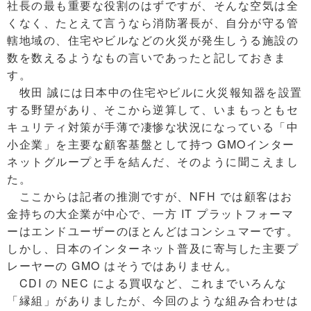
社長の最も重要な役割のはずですが、そんな空気は全
くなく、たとえて言うなら消防署長が、自分が守る管
轄地域の、住宅やビルなどの火災が発生しうる施設の
数を数えるようなもの言いであったと記しておきま
す。
牧田 誠には日本中の住宅やビルに火災報知器を設置
する野望があり、そこから逆算して、いまもっともセ
キュリティ対策が手薄で凄惨な状況になっている「中
小企業」を主要な顧客基盤として持つ GMOインター
ネットグループと手を結んだ、そのように聞こえまし
た。
ここからは記者の推測ですが、NFH では顧客はお
金持ちの大企業が中心で、一方 IT プラットフォーマ
ーはエンドユーザーのほとんどはコンシュマーです。
しかし、日本のインターネット普及に寄与した主要プ
レーヤーの GMO はそうではありません。
CDI の NEC による買収など、これまでいろんな
「縁組」がありましたが、今回のような組み合わせは