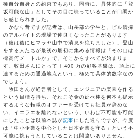
種自分自身との約束でもあり、同時に、具体的に「登
坂可能な山」としてその目に映っていることが口調か
ら感じられました。
かなり昔ですが記者は、山岳部の学生と、ビル清掃
のアルバイトの現場で仲良くなったことがあります
（彼は後にヒマラヤ山中で消息を絶ちました）。登山
をする人たちが最初の最初に集める情報は「その山は
標高何メートルか」で、そこからすべてが始まりま
す。牧田さんにとって 1,400 万の顧客基盤は、頂上に
達するための通過地点という、極めて具体的数字なの
でしょう。
牧田さんが経営者として、エンジニアの楽園を作る
という目標を持ち、それこそ金の延べ棒を何本も提示
するような転職のオファーを受けても社員が辞めな
い、イエラエを離れないという、いわば不可能を可能
にしたことは以前本誌が
記事
にした通りですが、今度
は「中小企業を中心とした日本企業を守る」という不
可能に挑もうとしていることは間違いありません。