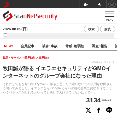
MENU
2026.08.09(日)
検索
購読
NEW!
会員記事
被害･事故
脅威･脆弱性
調査･報告
製品・サービス・業界動向
業界動向
2022.2.3 Thu 8:15
牧田誠が語る イエラエセキュリティがGMOイ
ンターネットのグループ会社になった理由
それにしてもなぜ GMO なのか？ 誰もが思ったに違いないこの質問を牧田さん
に聞いてみました。イエラエなら Google くらいの格の企業に買収されてよう
やくバランスがとれるといっても決して大げさではないはずです。
3134
views