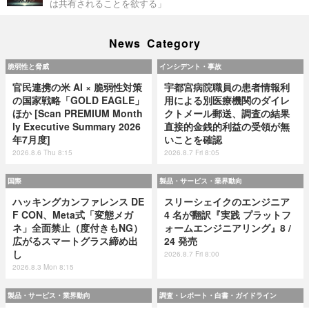
は共有されることを欲する」
News Category
脆弱性と脅威
インシデント・事故
官民連携の米 AI × 脆弱性対策
宇都宮病院職員の患者情報利
の国家戦略「GOLD EAGLE」
用による別医療機関のダイレ
ほか [Scan PREMIUM Month
クトメール郵送、調査の結果
ly Executive Summary 2026
直接的金銭的利益の受領が無
年7月度]
いことを確認
2026.8.6 Thu 8:15
2026.8.7 Fri 8:05
国際
製品・サービス・業界動向
ハッキングカンファレンス DE
スリーシェイクのエンジニア
F CON、Meta式「変態メガ
4 名が翻訳『実践 プラットフ
ネ」全面禁止（度付きもNG）
ォームエンジニアリング』8 /
広がるスマートグラス締め出
24 発売
し
2026.8.7 Fri 8:00
2026.8.3 Mon 8:15
製品・サービス・業界動向
調査・レポート・白書・ガイドライン