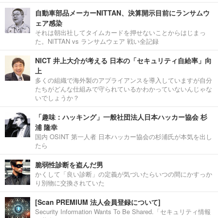
自動車部品メーカーNITTAN、決算開示目前にランサムウ
ェア感染
それは朝出社してタイムカードを押せないことからはじまっ
た。NITTAN vs ランサムウェア 戦い全記録
NICT 井上大介が考える 日本の「セキュリティ自給率」向
上
多くの組織で海外製のアプライアンスを導入していますが自分
たちがどんな仕組みで守られているかわかっていないんじゃな
いでしょうか？
「趣味：ハッキング」一般社団法人日本ハッカー協会 杉
浦 隆幸
国内 OSINT 第一人者 日本ハッカー協会の杉浦氏が本気を出し
たら
脆弱性診断を盗んだ男
かくして「良い診断」の定義が気づいたらいつの間にかすっか
り別物に交換されていた
[Scan PREMIUM 法人会員登録について]
Security Information Wants To Be Shared.「セキュリティ情報