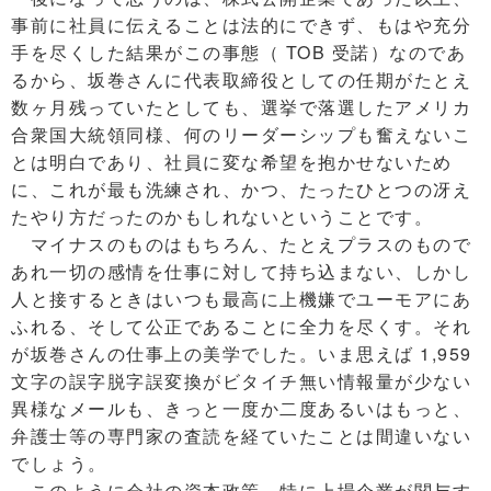
事前に社員に伝えることは法的にできず、もはや充分
手を尽くした結果がこの事態（ TOB 受諾）なのであ
るから、坂巻さんに代表取締役としての任期がたとえ
数ヶ月残っていたとしても、選挙で落選したアメリカ
合衆国大統領同様、何のリーダーシップも奮えないこ
とは明白であり、社員に変な希望を抱かせないため
に、これが最も洗練され、かつ、たったひとつの冴え
たやり方だったのかもしれないということです。
マイナスのものはもちろん、たとえプラスのもので
あれ一切の感情を仕事に対して持ち込まない、しかし
人と接するときはいつも最高に上機嫌でユーモアにあ
ふれる、そして公正であることに全力を尽くす。それ
が坂巻さんの仕事上の美学でした。いま思えば 1,959
文字の誤字脱字誤変換がビタイチ無い情報量が少ない
異様なメールも、きっと一度か二度あるいはもっと、
弁護士等の専門家の査読を経ていたことは間違いない
でしょう。
このように会社の資本政策、特に上場企業が関与す