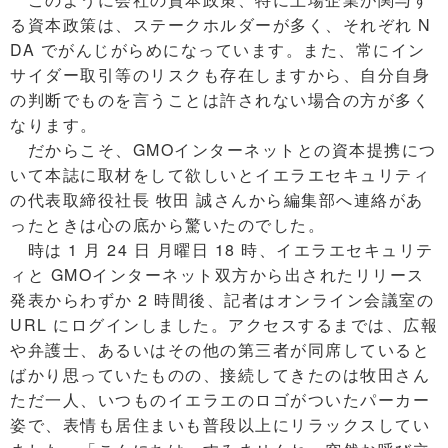
る資本政策は、ステークホルダーが多く、それぞれ N
DA でがんじがらめになっています。また、常にイン
サイダー取引等のリスクも存在しますから、自分自身
の判断でものを言うことは許されない場合の方が多く
なります。
だからこそ、GMOインターネットとの資本提携につ
いて本誌に取材をして欲しいとイエラエセキュリティ
の代表取締役社長 牧田 誠さんから編集部へ連絡があ
ったときは心の底から驚いたのでした。
時は 1 月 24 日 月曜日 18 時、イエラエセキュリテ
ィと GMOインターネット双方から出されたリリース
発表からわずか 2 時間後、記者はオンライン会議室の
URL にログインしました。アクセスするまでは、広報
や弁護士、あるいはその他の第三者が同席していると
ばかり思っていたものの、接続してきたのは牧田さん
ただ一人、いつものイエラエのロゴがついたパーカー
姿で、表情も居住まいも普段以上にリラックスしてい