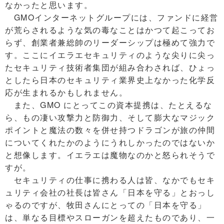
なかったと思います。
GMOインターネットグループには、ファンドに経営
が荒らされるような気の毒なことはかつて起こってお
らず、創業者兼総帥のリーダーシップは極めて強力で
す。ここにイエラエセキュリティのような尖りに尖っ
たセキュリティ技術者集団が組み合わされば、ひょっ
としたら日本のセキュリティ業界史上なかった化学反
応が生まれるかもしれません。
また、GMO にとってこの資本提携は、たとえるな
ら、もの凄い攻撃力と防御力、そして膨大なマジック
ポイントと魔法の数々を併せ持つドラゴンが旅の仲間
についてくれたかのようにうれしかったのではないか
と想像します。イエラエは魔物なのかと怒られそうで
すが。
セキュリティの仕事に携わる人は皆、なかでもセキ
ュリティ会社の社長は皆さん「日本を守る」とおっし
ゃるのですが、牧田さんにとっての「日本を守る」
は、単なる目標やスローガンを超えたものであり、一