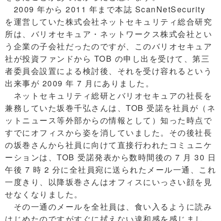
2009 年から 2011 年まで本誌 ScanNetSecurity
を運営していた株式会社ネットセキュリティ総合研究
所は、バリオセキュア・ネットワークス株式会社とい
う企業の子会社だったのですが、このバリオセキュア
社が投資ファンドから TOB の申し出を受けて、第三
者委員会設置による検討後、それを受け容れるという
出来事が 2009 年 7 月にありました。
ネットセキュリティ総研とバリオセキュアの社長を
兼務していた坂巻千弘さんは、TOB 受諾を社員が（ネ
ットニュース等外部からの情報として）知った時点で
すでにオフィスから姿を消していました。その後社長
の坂巻さんから社員に向けて直接行われたコミュニケ
ーションは、TOB 受諾発表から数時間後の 7 月 30 日
午後 7 時 2 分に全社員宛に送られたメール一通、これ
一度きり、以降坂巻さんはオフィスにいっさい顔を見
せなくなりました。
その一通のメールを全社員は、食い入るように読み
はじめたのですがすぐに拭えない違和感を感じまし