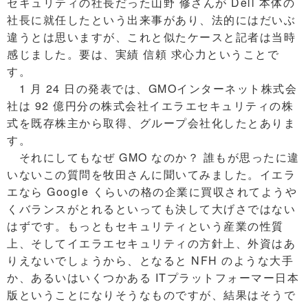
セキュリティの社長だった山野 修さんが Dell 本体の
社長に就任したという出来事があり、法的にはだいぶ
違うとは思いますが、これと似たケースと記者は当時
感じました。要は、実績 信頼 求心力ということで
す。
1 月 24 日の発表では、GMOインターネット株式会
社は 92 億円分の株式会社イエラエセキュリティの株
式を既存株主から取得、グループ会社化したとありま
す。
それにしてもなぜ GMO なのか？ 誰もが思ったに違
いないこの質問を牧田さんに聞いてみました。イエラ
エなら Google くらいの格の企業に買収されてようや
くバランスがとれるといっても決して大げさではない
はずです。もっともセキュリティという産業の性質
上、そしてイエラエセキュリティの方針上、外資はあ
りえないでしょうから、となると NFH のような大手
か、あるいはいくつかある ITプラットフォーマー日本
版ということになりそうなものですが、結果はそうで