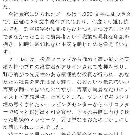
た。
全社員宛に送られたメールは 1,959 文字に及ぶ長文
で、正確に 36 文字改行されており、何度くり返し読
んでも、誤字脱字や誤変換をひとつも見つけることが
できなかったことに編集者という職業柄異様な印象を
抱き、同時に底知れない不安を感じたのを覚えていま
す。
メールには、投資ファンドから極めて高い能力と実
績を持つプロの経営者がアサインされて指揮を執り、
野心的かつ先見性のある積極的な投資が行われ、あな
たたち社員の未来は光り輝く、などという景気のいい
言葉が踊ってはいたのですが、言葉が綺麗なだけにデ
ィストピア感満点、正直なところ、ゾンビでギッシリ
埋め尽くされたショッピングセンターからヘリコプタ
ーで悠々と逃げ出す司令官が、下々の兵隊に向けて送
った最後のメッセージ、要は単なるおためごかしにし
か感じられませんでした。
後になって思うのは、株式公開企業であった以上、