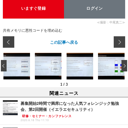
いますぐ登録
ログイン
≪撮影：中尾真二≫
共有メモリに悪性コードを埋め込む
この記事へ戻る
‹
1
/
3
関連ニュース
募集開始2時間で満席になった人気フォレンジック勉強
会、第2回開催（イエラエセキュリティ）
研修・セミナー・カンファレンス
2020.6.18 Thu 11:10