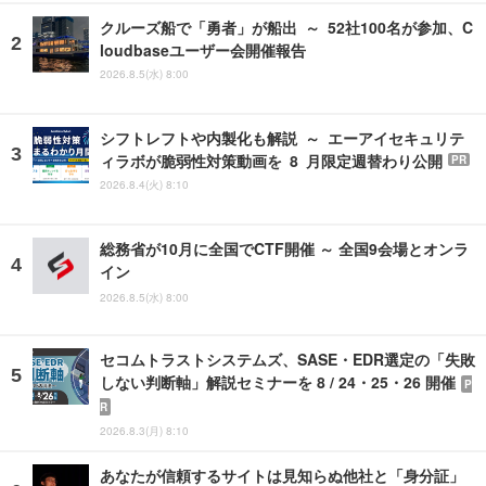
クルーズ船で「勇者」が船出 ～ 52社100名が参加、C
loudbaseユーザー会開催報告
2026.8.5(水) 8:00
シフトレフトや内製化も解説 ～ エーアイセキュリテ
ィラボが脆弱性対策動画を 8 月限定週替わり公開
PR
2026.8.4(火) 8:10
総務省が10月に全国でCTF開催 ～ 全国9会場とオンラ
イン
2026.8.5(水) 8:00
セコムトラストシステムズ、SASE・EDR選定の「失敗
しない判断軸」解説セミナーを 8 / 24・25・26 開催
P
R
2026.8.3(月) 8:10
あなたが信頼するサイトは見知らぬ他社と「身分証」