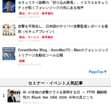
セキュリティ診断の「切り込み隊長」、イエラエセキュリ
ティが拓くフォレンジックの先にある地平
製品・サービス・業界動向
2020.6.1 Mon 9:00
攻撃を可視化し、日本語のサイバー攻撃監査レポートを提
供（セキュアブレイン）
製品・サービス・業界動向
2020.3.31 Tue 8:05
CrowdStrike Blog：AutoMacTC - Macのフォレンジック
トリアージ自動化ツール公開
国際
2019.4.18 Thu 8:15
PageTop
セミナー・イベント人気記事
AI が未知の攻撃クラスを発明する日 ～ FFRI 鵜飼裕
司の Black Hat USA 2026 今年の見どころ
2026.8.5(水) 8:10