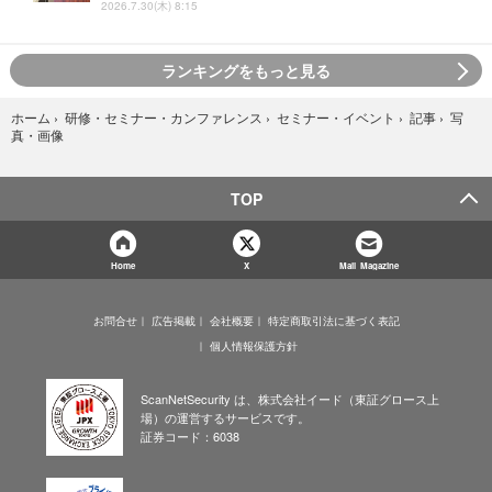
2026.7.30(木) 8:15
ランキングをもっと見る
写
ホーム
›
研修・セミナー・カンファレンス
›
セミナー・イベント
›
記事
›
真・画像
TOP
Home
X
Mail Magazine
お問合せ
広告掲載
会社概要
特定商取引法に基づく表記
個人情報保護方針
ScanNetSecurity は、株式会社イード（東証グロース上
場）の運営するサービスです。
証券コード：6038