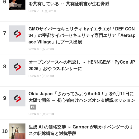
を共有している ～ 共有証明書が生む脅威
2026.7.31(金) 8:10
GMOサイバーセキュリティ byイエラエが「DEF CON
34」の宇宙サイバーセキュリティ専門エリア「Aerosp
ace Village」にブース出展
2026.8.5(水) 8:00
オープンソースへの恩返し ～ HENNGEが「PyCon JP
2026」おやつスポンサーに
2026.8.6(木) 8:00
Okta Japan「さわってみようAuth0！」を9月11日に
大阪で開催 ～ 初心者向けハンズオン＆解説セッション
PR
2026.8.6(木) 8:10
生成 AI の価格交渉 ～ Gartner が明かすベンダーのリ
スク転嫁構造と対抗手段