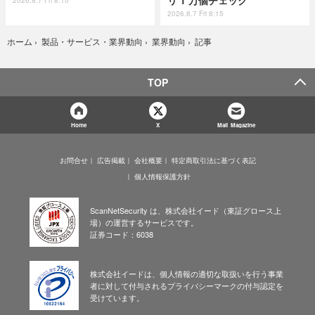
リ 1 万個チェック
2026.8.7 Fri 8:10
2026.8.7 Fri 8:15
記事
ホーム
›
製品・サービス・業界動向
›
業界動向
›
TOP
Home
X
Mail Magazine
お問合せ
広告掲載
会社概要
特定商取引法に基づく表記
個人情報保護方針
ScanNetSecurity は、株式会社イード（東証グロース上
場）の運営するサービスです。
証券コード：6038
株式会社イードは、個人情報の適切な取扱いを行う事業
者に対して付与されるプライバシーマークの付与認定を
受けています。