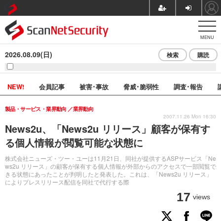
MENU
2026.08.09(日)
検索
購読
NEW!
会員記事
被害･事故
脅威･脆弱性
調査･報告
製品・サービス・業界動向
業界動向
2007.11.26 Mon 16:30
News2u、「News2u リリース」顧客が保有す
る個人情報が閲覧可能な状態に
株式会社ニューズ・ツー・ユーは11月21日、同社が提供するASPサービス「Ne
ws2u リリース」の顧客が保有する個人情報が外部からのアクセスで一部閲覧で
きる状態にあったことが判明したと発表した。これは、「News2u リリース」
によりプレスリリース配信を同社で代行する際
17
views