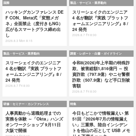
国際
製品・サービス・業界動向
ハッキングカンファレンス DE
スリーシェイクのエンジニア
F CON、Meta式「変態メガ
4 名が翻訳『実践 プラットフ
ネ」全面禁止（度付きもNG）
ォームエンジニアリング』8 /
広がるスマートグラス締め出
24 発売
し
2026.8.7 Fri 8:00
2026.8.3 Mon 8:15
製品・サービス・業界動向
調査・レポート・白書・ガイドライン
スリーシェイクのエンジニア
令和8(2026)年上半期の特殊詐
4 名が翻訳『実践 プラットフ
欺、被害総額1,816億円 ～ 投
ォームエンジニアリング』8 /
資詐欺（797.9億）やニセ警察
24 発売
詐欺（507.9億）など手口別被
害額
2026.8.7 Fri 8:00
2026.8.7 Fri 8:00
研修・セミナー・カンファレンス
特集
人事異動から退職処理までの
今日もどこかで情報漏えい 第
実務を体験 ～「Okta」ハンズ
51回「2026年7月の情報漏え
オンワークショップ 9月11日
い」三重県、陸自インシデン
大阪で開催
トを他山の石として USB メモ