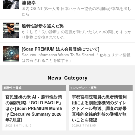
浦 隆幸
国内 OSINT 第一人者 日本ハッカー協会の杉浦氏が本気を出し
たら
脆弱性診断を盗んだ男
かくして「良い診断」の定義が気づいたらいつの間にかすっか
り別物に交換されていた
[Scan PREMIUM 法人会員登録について]
Security Information Wants To Be Shared.「セキュリティ情報
は共有されることを欲する」
News Category
脆弱性と脅威
インシデント・事故
官民連携の米 AI × 脆弱性対策
宇都宮病院職員の患者情報利
の国家戦略「GOLD EAGLE」
用による別医療機関のダイレ
ほか [Scan PREMIUM Month
クトメール郵送、調査の結果
ly Executive Summary 2026
直接的金銭的利益の受領が無
年7月度]
いことを確認
2026.8.6 Thu 8:15
2026.8.7 Fri 8:05