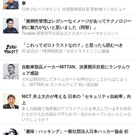
事
日本プルーフポイント 代表取締役社長 野村健インタビュー
「脆弱性管理はレガシーなイメージがあってテクノロジー
的に魅力がないと思いました（阿部）」
Tenable 阿部淳平が語るエクスポージャーマネジメント
「これってゼロトラストなの？」と思ったら読むべき
ID 起点の “ HENNGE流 ” ゼロトラストここに爆誕
自動車部品メーカーNITTAN、決算開示目前にランサムウ
ェア感染
それは朝出社してタイムカードを押せないことからはじまっ
た。NITTAN vs ランサムウェア 戦い全記録
NICT 井上大介が考える 日本の「セキュリティ自給率」向
上
多くの組織で海外製のアプライアンスを導入していますが自分
たちがどんな仕組みで守られているかわかっていないんじゃな
いでしょうか？
「趣味：ハッキング」一般社団法人日本ハッカー協会 杉