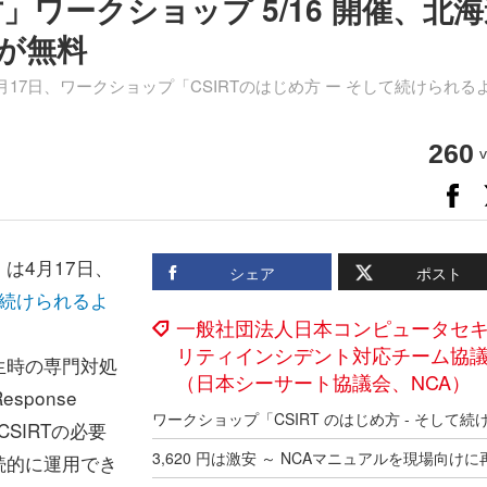
方」ワークショップ 5/16 開催、北
円が無料
7日、ワークショップ「CSIRTのはじめ方 ー そして続けられる
260
v
は4月17日、
シェア
ポスト
て続けられるよ
一般社団法人日本コンピュータセ
リティインシデント対応チーム協
生時の専門対処
（日本シーサート協議会、NCA）
Response
SIRTの必要
続的に運用でき