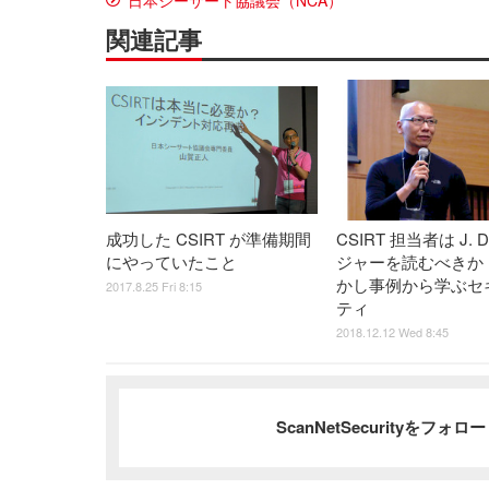
日本シーサート協議会（NCA）
関連記事
成功した CSIRT が準備期間
CSIRT 担当者は J. 
にやっていたこと
ジャーを読むべきか 
かし事例から学ぶセ
2017.8.25 Fri 8:15
ティ
2018.12.12 Wed 8:45
ScanNetSecurityをフォ