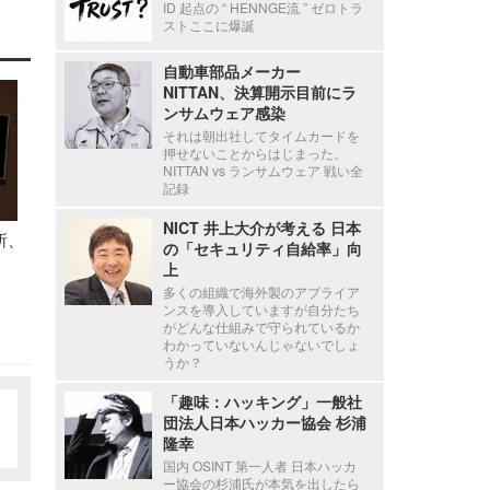
ID 起点の “ HENNGE流 ” ゼロトラ
ストここに爆誕
自動車部品メーカー
NITTAN、決算開示目前にラ
ンサムウェア感染
それは朝出社してタイムカードを
押せないことからはじまった。
NITTAN vs ランサムウェア 戦い全
記録
NICT 井上大介が考える 日本
所、
の「セキュリティ自給率」向
上
多くの組織で海外製のアプライア
ンスを導入していますが自分たち
がどんな仕組みで守られているか
わかっていないんじゃないでしょ
うか？
「趣味：ハッキング」一般社
団法人日本ハッカー協会 杉浦
隆幸
国内 OSINT 第一人者 日本ハッカ
ー協会の杉浦氏が本気を出したら