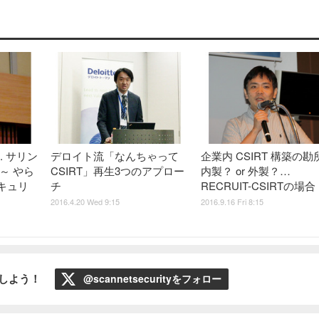
D. サリン
デロイト流「なんちゃって
企業内 CSIRT 構築の勘
～ やら
CSIRT」再生3つのアプロー
内製？ or 外製？…
キュリ
チ
RECRUIT-CSIRTの場合
2016.4.20 Wed 9:15
2016.9.16 Fri 8:15
ローしよう！
@scannetsecurityをフォロー