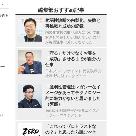
欧州CRAが製造業に迫る対応「製品セキュリティ」対応最前線 ～ Internet Week 2025
編集部おすすめ記事
を送る
脆弱性診断の内製化、失敗と
再挑戦と成功の記録
内製化支援の取り組みについて取
材させて欲しいと頼んでいたのだ
が毎回返事は芳しくなかった
「守る」だけでなくお客を
「成功」させるまでが自分の
仕事
ー
日本プルーフポイント 代表取締役
社長 野村健インタビュー
「脆弱性管理はレガシーなイ
メージがあってテクノロジー
ム。
的に魅力がないと思いました
（阿部）」
Tenable 阿部淳平が語るエクスポ
ty》
ージャーマネジメント
「これってゼロトラストな
の？」と思ったら読むべき