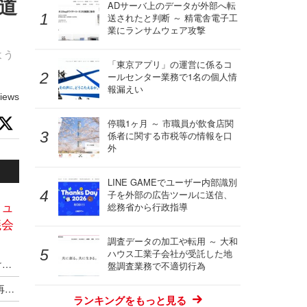
海道
ADサーバ上のデータが外部へ転
送されたと判断 ～ 精電舎電子工
業にランサムウェア攻撃
よう
「東京アプリ」の運営に係るコ
ールセンター業務で1名の個人情
報漏えい
iews
停職1ヶ月 ～ 市職員が飲食店関
係者に関する市税等の情報を口
外
LINE GAMEでユーザー内部識別
子を外部の広告ツールに送信、
キュ
総務省から行政指導
議会
調査データの加工や転用 ～ 大和
ハウス工業子会社が受託した地
ワークショップ「CSIRT のはじめ方 - そして続けられるように」を 5 / 12 開催、関東勤務・在住者は無料
盤調査業務で不適切行為
3,620 円は激安 ～ NCAマニュアルを現場向けに再編集した実務書出版
ランキングをもっと見る