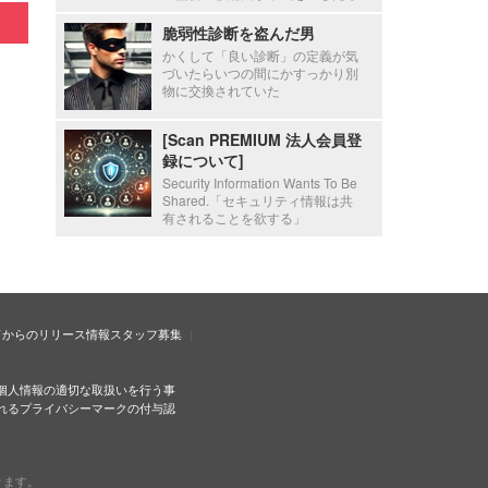
脆弱性診断を盗んだ男
かくして「良い診断」の定義が気
づいたらいつの間にかすっかり別
物に交換されていた
[Scan PREMIUM 法人会員登
録について]
Security Information Wants To Be
Shared.「セキュリティ情報は共
有されることを欲する」
ドからのリリース情報
スタッフ募集
個人情報の適切な取扱いを行う事
れるプライバシーマークの付与認
ります。