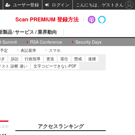
ユーザー登録
ログイン
こんにちは、ゲストさん
Scan PREMIUM 登録方法
 新製品･サービス / 業界動向
t Summit
RSA Conference
Security Days
予定
表記基準
スマホ
稼ぎ
訴訟
行政指導
更迭
退任
懲戒
逮捕
テスト 診断 違い
文字コピーできないPDF
アクセスランキング
u 8:00