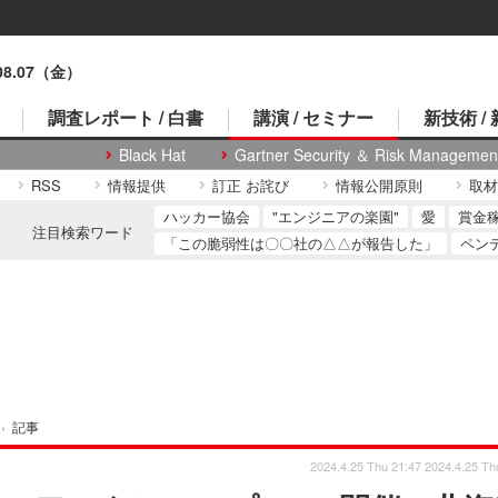
.08.07（金）
調査レポート / 白書
講演 / セミナー
新技術 /
Black Hat
Gartner Security ＆ Risk Managemen
RSS
情報提供
訂正 お詫び
情報公開原則
取材
ハッカー協会
"エンジニアの楽園"
愛
賞金
注目検索ワード
「この脆弱性は〇〇社の△△が報告した」
ペン
›
記事
2024.4.25 Thu 21:47
2024.4.25 Th