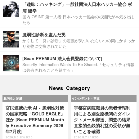
「趣味：ハッキング」一般社団法人日本ハッカー協会 杉
浦 隆幸
国内 OSINT 第一人者 日本ハッカー協会の杉浦氏が本気を出し
たら
脆弱性診断を盗んだ男
かくして「良い診断」の定義が気づいたらいつの間にかすっか
り別物に交換されていた
[Scan PREMIUM 法人会員登録について]
Security Information Wants To Be Shared.「セキュリティ情報
は共有されることを欲する」
News Category
脆弱性と脅威
インシデント・事故
官民連携の米 AI × 脆弱性対策
宇都宮病院職員の患者情報利
の国家戦略「GOLD EAGLE」
用による別医療機関のダイレ
ほか [Scan PREMIUM Month
クトメール郵送、調査の結果
ly Executive Summary 2026
直接的金銭的利益の受領が無
年7月度]
いことを確認
2026.8.6 Thu 8:15
2026.8.7 Fri 8:05