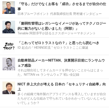
「守る」だけでなくお客を「成功」させるまでが自分の仕
事
日本プルーフポイント 代表取締役社長 野村健インタビュー
「脆弱性管理はレガシーなイメージがあってテクノロジー
的に魅力がないと思いました（阿部）」
Tenable 阿部淳平が語るエクスポージャーマネジメント
「これってゼロトラストなの？」と思ったら読むべき
ID 起点の “ HENNGE流 ” ゼロトラストここに爆誕
自動車部品メーカーNITTAN、決算開示目前にランサムウ
ェア感染
それは朝出社してタイムカードを押せないことからはじまっ
た。NITTAN vs ランサムウェア 戦い全記録
NICT 井上大介が考える 日本の「セキュリティ自給率」向
上
多くの組織で海外製のアプライアンスを導入していますが自分
たちがどんな仕組みで守られているかわかっていないんじゃな
いでしょうか？