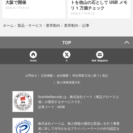
大阪で開催
トを他山の石として USB メモ
リ 1 万個チェック
2026.8.7 Fri 8:10
2026.8.7 Fri 8:15
記事
ホーム
›
製品・サービス・業界動向
›
業界動向
›
TOP
Home
X
Mail Magazine
お問合せ
広告掲載
会社概要
特定商取引法に基づく表記
個人情報保護方針
ScanNetSecurity は、株式会社イード（東証グロース上
場）の運営するサービスです。
証券コード：6038
株式会社イードは、個人情報の適切な取扱いを行う事業
者に対して付与されるプライバシーマークの付与認定を