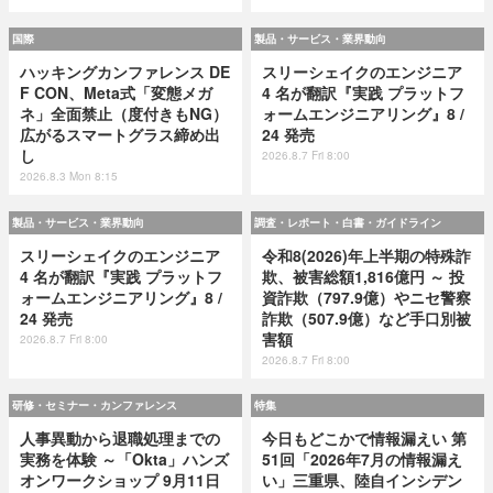
国際
製品・サービス・業界動向
ハッキングカンファレンス DE
スリーシェイクのエンジニア
F CON、Meta式「変態メガ
4 名が翻訳『実践 プラットフ
ネ」全面禁止（度付きもNG）
ォームエンジニアリング』8 /
広がるスマートグラス締め出
24 発売
し
2026.8.7 Fri 8:00
2026.8.3 Mon 8:15
製品・サービス・業界動向
調査・レポート・白書・ガイドライン
スリーシェイクのエンジニア
令和8(2026)年上半期の特殊詐
4 名が翻訳『実践 プラットフ
欺、被害総額1,816億円 ～ 投
ォームエンジニアリング』8 /
資詐欺（797.9億）やニセ警察
24 発売
詐欺（507.9億）など手口別被
害額
2026.8.7 Fri 8:00
2026.8.7 Fri 8:00
研修・セミナー・カンファレンス
特集
人事異動から退職処理までの
今日もどこかで情報漏えい 第
実務を体験 ～「Okta」ハンズ
51回「2026年7月の情報漏え
オンワークショップ 9月11日
い」三重県、陸自インシデン