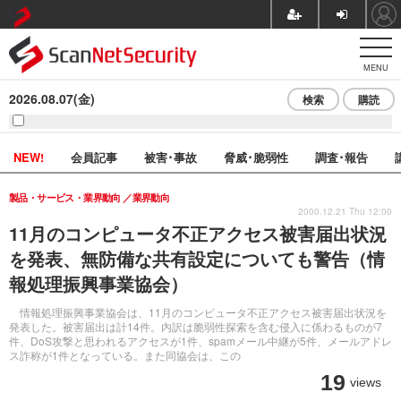
MENU
2026.08.07(金)
検索
購読
NEW!
会員記事
被害･事故
脅威･脆弱性
調査･報告
製品・サービス・業界動向
業界動向
2000.12.21 Thu 12:00
11月のコンピュータ不正アクセス被害届出状況
を発表、無防備な共有設定についても警告（情
報処理振興事業協会）
情報処理振興事業協会は、11月のコンピュータ不正アクセス被害届出状況を
発表した。被害届出は計14件。内訳は脆弱性探索を含む侵入に係わるものが7
件、DoS攻撃と思われるアクセスが1件、spamメール中継が5件、メールアドレ
ス詐称が1件となっている。また同協会は、この
19
views