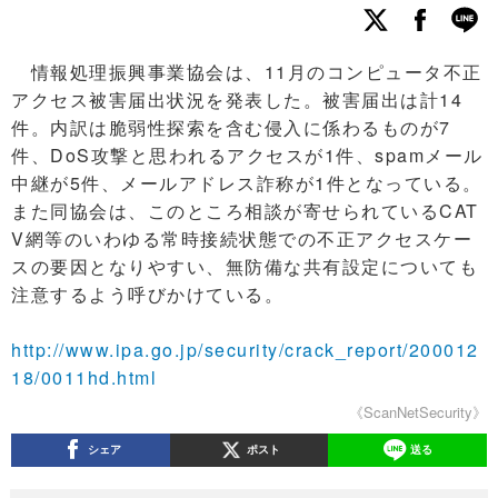
情報処理振興事業協会は、11月のコンピュータ不正
アクセス被害届出状況を発表した。被害届出は計14
件。内訳は脆弱性探索を含む侵入に係わるものが7
件、DoS攻撃と思われるアクセスが1件、spamメール
中継が5件、メールアドレス詐称が1件となっている。
また同協会は、このところ相談が寄せられているCAT
V網等のいわゆる常時接続状態での不正アクセスケー
スの要因となりやすい、無防備な共有設定についても
注意するよう呼びかけている。
http://www.ipa.go.jp/security/crack_report/200012
18/0011hd.html
《ScanNetSecurity》
シェア
ポスト
送る