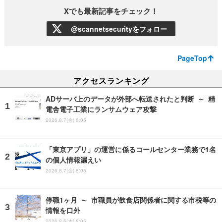
Xでも最新記事をチェック！
@scannetsecurityをフォロー
PageTop
アクセスランキング
ADサーバ上のデータが外部へ転送されたと判断 ～ 精
電舎電子工業にランサムウェア攻撃
2026.8.7(金) 8:05
「東京アプリ」の運営に係るコールセンター業務で1名
の個人情報漏えい
2026.8.7(金) 8:05
停職1ヶ月 ～ 市職員が飲食店関係者に関する市税等の
情報を口外
2026.8.6(木) 8:05