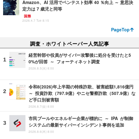
Amazon、AI 活用でペンテスト効率 40 ％向上 ～ 意思決
定力は 7 歳児と同等
国際
2026.4.7 Tue 8:15
PageTop
調査・ホワイトペーパー人気記事
経営幹部や役員がサイバー攻撃後に処分を受けたと5
0%が回答 ～ フォーティネット調査
2026.8.5(水) 8:00
令和8(2026)年上半期の特殊詐欺、被害総額1,816億円
～ 投資詐欺（797.9億）やニセ警察詐欺（507.9億）な
ど手口別被害額
2026.8.7(金) 8:00
市民プールやエネルギー企業が標的に ～ IPA が制御
システムの最新サイバーインシデント事例を追加
2026.8.6(木) 8:00