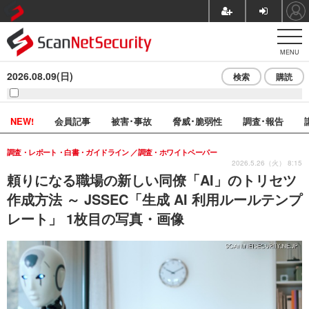
MENU
2026.08.09(日)
検索
購読
NEW!
会員記事
被害･事故
脅威･脆弱性
調査･報告
調査・レポート・白書・ガイドライン
調査・ホワイトペーパー
2026.5.26（火） 8:15
頼りになる職場の新しい同僚「AI」のトリセツ
作成方法 ～ JSSEC「生成 AI 利用ルールテンプ
レート」 1枚目の写真・画像