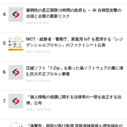
脆弱性の是正期限12時間の政府も ～ AI 自律型攻撃の
台頭と企業の最新リスク
2026.8.6(木) 8:00
NICT・総務省・警察庁、家庭用 IoT を悪用する「レジ
デンシャルプロキシ」のファクトシート公表
2026.7.30(木) 8:00
圧縮ソフト「7-Zip」を装った偽ソフトウェアの裏に潜
む巨大不正プロキシ事業
2026.7.27(月) 8:00
「個人情報の保護に関する法律等の一部を改正する法
律」公布
2026.7.29(水) 8:05
「偽警告」相談が再び急増 容疑者検挙後も増加傾向が