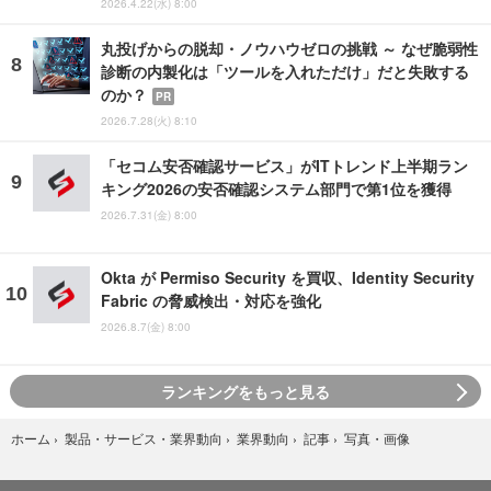
2026.4.22(水) 8:00
丸投げからの脱却・ノウハウゼロの挑戦 ～ なぜ脆弱性
診断の内製化は「ツールを入れただけ」だと失敗する
のか？
PR
2026.7.28(火) 8:10
「セコム安否確認サービス」がITトレンド上半期ラン
キング2026の安否確認システム部門で第1位を獲得
2026.7.31(金) 8:00
Okta が Permiso Security を買収、Identity Security
Fabric の脅威検出・対応を強化
2026.8.7(金) 8:00
ランキングをもっと見る
写真・画像
ホーム
›
製品・サービス・業界動向
›
業界動向
›
記事
›