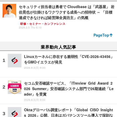
セキュリティ担当者は勇者で Cloudbase は「武器屋」 岩
佐晃也が仕掛けるワクワクする成長への招待状 ～ 「目標
達成できなければ経営陣全員坊主」の気概
研修・セミナー・カンファレンス
2026.3.5 Thu 8:10
PageTop
業界動向人気記事
Linuxカーネルに存在する脆弱性「CVE-2026-43456」
をGMOイエラエが発見
2026.8.3(月) 8:00
セコム安否確認サービス、「ITreview Grid Award 2
026 Summer」安否確認システム部門で26期連続「Le
ader」を受賞
2026.8.3(月) 8:00
Oktaグローバル調査レポート「Global CISO Insight
s 2026」公開、日本はガバナンスツール導入で深刻な