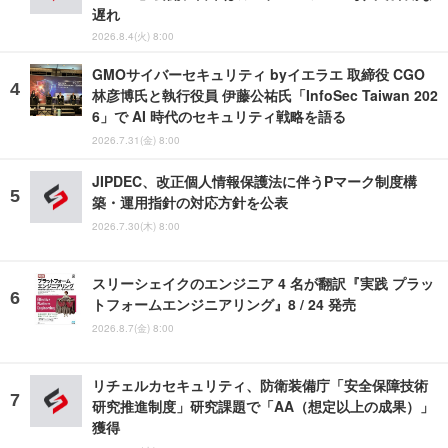
遅れ
2026.8.4(火) 8:00
GMOサイバーセキュリティ byイエラエ 取締役 CGO
林彦博氏と執行役員 伊藤公祐氏「InfoSec Taiwan 202
6」で AI 時代のセキュリティ戦略を語る
2026.7.31(金) 8:00
JIPDEC、改正個人情報保護法に伴うPマーク制度構
築・運用指針の対応方針を公表
2026.7.30(木) 8:00
スリーシェイクのエンジニア 4 名が翻訳『実践 プラッ
トフォームエンジニアリング』8 / 24 発売
2026.8.7(金) 8:00
リチェルカセキュリティ、防衛装備庁「安全保障技術
研究推進制度」研究課題で「AA（想定以上の成果）」
獲得