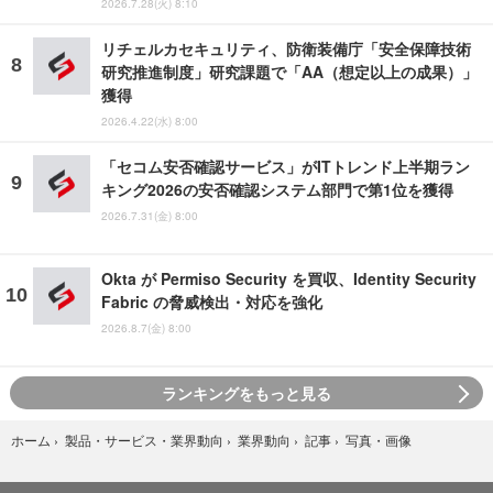
2026.7.28(火) 8:10
リチェルカセキュリティ、防衛装備庁「安全保障技術
研究推進制度」研究課題で「AA（想定以上の成果）」
獲得
2026.4.22(水) 8:00
「セコム安否確認サービス」がITトレンド上半期ラン
キング2026の安否確認システム部門で第1位を獲得
2026.7.31(金) 8:00
Okta が Permiso Security を買収、Identity Security
Fabric の脅威検出・対応を強化
2026.8.7(金) 8:00
ランキングをもっと見る
写真・画像
ホーム
›
製品・サービス・業界動向
›
業界動向
›
記事
›