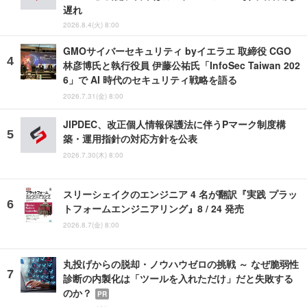
遅れ
2026.8.4(火) 8:00
GMOサイバーセキュリティ byイエラエ 取締役 CGO
林彦博氏と執行役員 伊藤公祐氏「InfoSec Taiwan 202
6」で AI 時代のセキュリティ戦略を語る
2026.7.31(金) 8:00
JIPDEC、改正個人情報保護法に伴うPマーク制度構
築・運用指針の対応方針を公表
2026.7.30(木) 8:00
スリーシェイクのエンジニア 4 名が翻訳『実践 プラッ
トフォームエンジニアリング』8 / 24 発売
2026.8.7(金) 8:00
丸投げからの脱却・ノウハウゼロの挑戦 ～ なぜ脆弱性
診断の内製化は「ツールを入れただけ」だと失敗する
のか？
PR