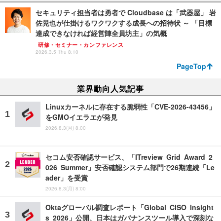
セキュリティ担当者は勇者で Cloudbase は「武器屋」 岩
佐晃也が仕掛けるワクワクする成長への招待状 ～ 「目標
達成できなければ経営陣全員坊主」の気概
研修・セミナー・カンファレンス
2026.3.5 Thu 8:10
PageTop
業界動向人気記事
Linuxカーネルに存在する脆弱性「CVE-2026-43456」
をGMOイエラエが発見
2026.8.3(月) 8:00
セコム安否確認サービス、「ITreview Grid Award 2
026 Summer」安否確認システム部門で26期連続「Le
ader」を受賞
2026.8.3(月) 8:00
Oktaグローバル調査レポート「Global CISO Insight
s 2026」公開、日本はガバナンスツール導入で深刻な