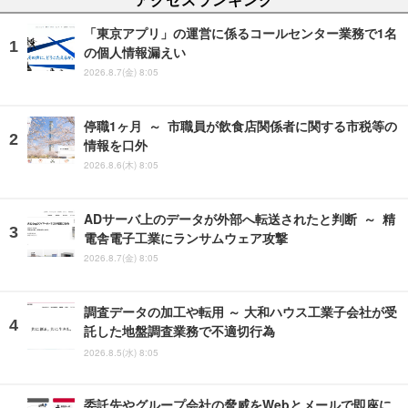
「東京アプリ」の運営に係るコールセンター業務で1名
の個人情報漏えい
2026.8.7(金) 8:05
停職1ヶ月 ～ 市職員が飲食店関係者に関する市税等の
情報を口外
2026.8.6(木) 8:05
ADサーバ上のデータが外部へ転送されたと判断 ～ 精
電舎電子工業にランサムウェア攻撃
2026.8.7(金) 8:05
調査データの加工や転用 ～ 大和ハウス工業子会社が受
託した地盤調査業務で不適切行為
2026.8.5(水) 8:05
委託先やグループ会社の脅威をWebとメールで即座に