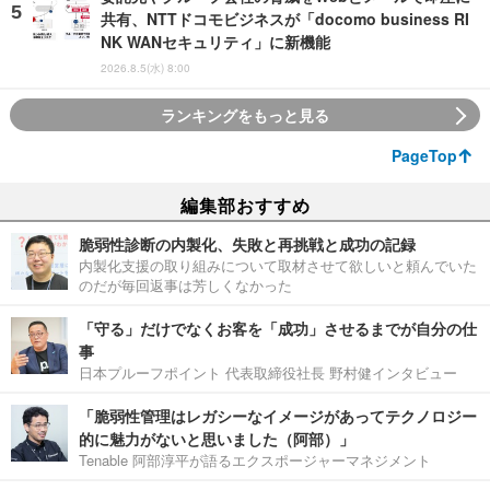
共有、NTTドコモビジネスが「docomo business RI
NK WANセキュリティ」に新機能
2026.8.5(水) 8:00
ランキングをもっと見る
PageTop
編集部おすすめ
脆弱性診断の内製化、失敗と再挑戦と成功の記録
内製化支援の取り組みについて取材させて欲しいと頼んでいた
のだが毎回返事は芳しくなかった
「守る」だけでなくお客を「成功」させるまでが自分の仕
事
日本プルーフポイント 代表取締役社長 野村健インタビュー
「脆弱性管理はレガシーなイメージがあってテクノロジー
的に魅力がないと思いました（阿部）」
Tenable 阿部淳平が語るエクスポージャーマネジメント