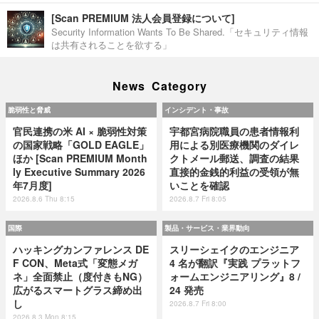
[Scan PREMIUM 法人会員登録について]
Security Information Wants To Be Shared.「セキュリティ情報
は共有されることを欲する」
News Category
脆弱性と脅威
インシデント・事故
官民連携の米 AI × 脆弱性対策
宇都宮病院職員の患者情報利
の国家戦略「GOLD EAGLE」
用による別医療機関のダイレ
ほか [Scan PREMIUM Month
クトメール郵送、調査の結果
ly Executive Summary 2026
直接的金銭的利益の受領が無
年7月度]
いことを確認
2026.8.6 Thu 8:15
2026.8.7 Fri 8:05
国際
製品・サービス・業界動向
ハッキングカンファレンス DE
スリーシェイクのエンジニア
F CON、Meta式「変態メガ
4 名が翻訳『実践 プラットフ
ネ」全面禁止（度付きもNG）
ォームエンジニアリング』8 /
広がるスマートグラス締め出
24 発売
し
2026.8.7 Fri 8:00
2026.8.3 Mon 8:15