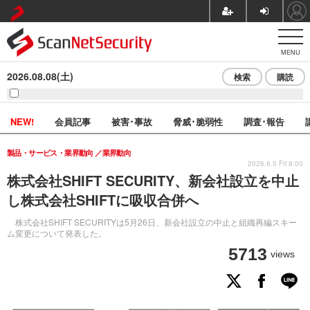
MENU
2026.08.08(土)
検索
購読
NEW!
会員記事
被害･事故
脅威･脆弱性
調査･報告
製品・サービス・業界動向
業界動向
2026.6.5 Fri 8:00
株式会社SHIFT SECURITY、新会社設立を中止
し株式会社SHIFTに吸収合併へ
株式会社SHIFT SECURITYは5月26日、新会社設立の中止と組織再編スキー
ム変更について発表した。
5713
views