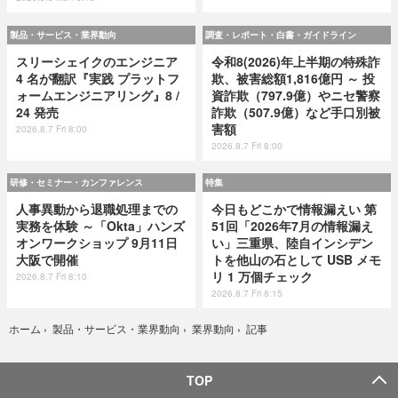
製品・サービス・業界動向
調査・レポート・白書・ガイドライン
スリーシェイクのエンジニア
令和8(2026)年上半期の特殊詐
4 名が翻訳『実践 プラットフ
欺、被害総額1,816億円 ～ 投
ォームエンジニアリング』8 /
資詐欺（797.9億）やニセ警察
24 発売
詐欺（507.9億）など手口別被
害額
2026.8.7 Fri 8:00
2026.8.7 Fri 8:00
研修・セミナー・カンファレンス
特集
人事異動から退職処理までの
今日もどこかで情報漏えい 第
実務を体験 ～「Okta」ハンズ
51回「2026年7月の情報漏え
オンワークショップ 9月11日
い」三重県、陸自インシデン
大阪で開催
トを他山の石として USB メモ
リ 1 万個チェック
2026.8.7 Fri 8:10
2026.8.7 Fri 8:15
記事
ホーム
›
製品・サービス・業界動向
›
業界動向
›
TOP