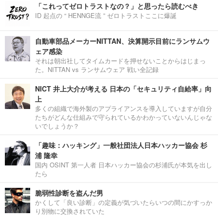
「これってゼロトラストなの？」と思ったら読むべき
ID 起点の “ HENNGE流 ” ゼロトラストここに爆誕
自動車部品メーカーNITTAN、決算開示目前にランサムウ
ェア感染
それは朝出社してタイムカードを押せないことからはじまっ
た。NITTAN vs ランサムウェア 戦い全記録
NICT 井上大介が考える 日本の「セキュリティ自給率」向
上
多くの組織で海外製のアプライアンスを導入していますが自分
たちがどんな仕組みで守られているかわかっていないんじゃな
いでしょうか？
「趣味：ハッキング」一般社団法人日本ハッカー協会 杉
浦 隆幸
国内 OSINT 第一人者 日本ハッカー協会の杉浦氏が本気を出し
たら
脆弱性診断を盗んだ男
かくして「良い診断」の定義が気づいたらいつの間にかすっか
り別物に交換されていた