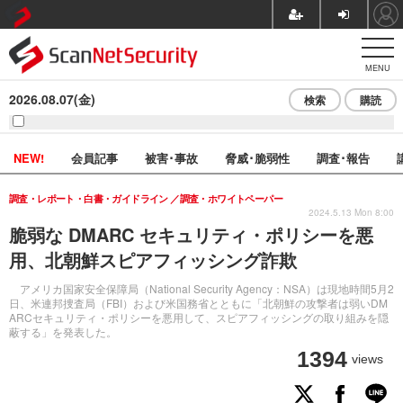
MENU
2026.08.07(金)
検索
購読
NEW!
会員記事
被害･事故
脅威･脆弱性
調査･報告
調査・レポート・白書・ガイドライン
調査・ホワイトペーパー
2024.5.13 Mon 8:00
脆弱な DMARC セキュリティ・ポリシーを悪
用、北朝鮮スピアフィッシング詐欺
アメリカ国家安全保障局（National Security Agency：NSA）は現地時間5月2
日、米連邦捜査局（FBI）および米国務省とともに「北朝鮮の攻撃者は弱いDM
ARCセキュリティ・ポリシーを悪用して、スピアフィッシングの取り組みを隠
蔽する」を発表した。
1394
views