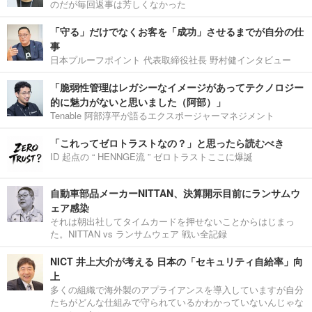
のだが毎回返事は芳しくなかった
「守る」だけでなくお客を「成功」させるまでが自分の仕
事
日本プルーフポイント 代表取締役社長 野村健インタビュー
「脆弱性管理はレガシーなイメージがあってテクノロジー
的に魅力がないと思いました（阿部）」
Tenable 阿部淳平が語るエクスポージャーマネジメント
「これってゼロトラストなの？」と思ったら読むべき
ID 起点の “ HENNGE流 ” ゼロトラストここに爆誕
自動車部品メーカーNITTAN、決算開示目前にランサムウ
ェア感染
それは朝出社してタイムカードを押せないことからはじまっ
た。NITTAN vs ランサムウェア 戦い全記録
NICT 井上大介が考える 日本の「セキュリティ自給率」向
上
多くの組織で海外製のアプライアンスを導入していますが自分
たちがどんな仕組みで守られているかわかっていないんじゃな