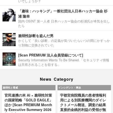
いでしょうか？
「趣味：ハッキング」一般社団法人日本ハッカー協会 杉
浦 隆幸
国内 OSINT 第一人者 日本ハッカー協会の杉浦氏が本気を出し
たら
脆弱性診断を盗んだ男
かくして「良い診断」の定義が気づいたらいつの間にかすっか
り別物に交換されていた
[Scan PREMIUM 法人会員登録について]
Security Information Wants To Be Shared.「セキュリティ情報
は共有されることを欲する」
News Category
脆弱性と脅威
インシデント・事故
官民連携の米 AI × 脆弱性対策
宇都宮病院職員の患者情報利
の国家戦略「GOLD EAGLE」
用による別医療機関のダイレ
ほか [Scan PREMIUM Month
クトメール郵送、調査の結果
ly Executive Summary 2026
直接的金銭的利益の受領が無