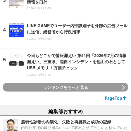
情報を口外
2026.8.6(木) 8:05
LINE GAMEでユーザー内部識別子を外部の広告ツール
に送信、総務省から行政指導
2026.8.7(金) 8:05
今日もどこかで情報漏えい 第51回「2026年7月の情報
漏えい」三重県、陸自インシデントを他山の石として
USB メモリ 1 万個チェック
2026.8.7(金) 8:15
ランキングをもっと見る
PageTop
編集部おすすめ
脆弱性診断の内製化、失敗と再挑戦と成功の記録
内製化支援の取り組みについて取材させて欲しいと頼んでいた