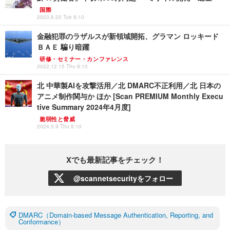
国際
2023.6.20 Tue 8:10
金融犯罪のラザルスが新領域開拓、グラマン ロッキード
ＢＡＥ 騙り暗躍
研修・セミナー・カンファレンス
2022.12.15 Thu 8:10
北 中華製AIを攻撃活用／北 DMARC不正利用／北 日本の
アニメ制作関与か ほか [Scan PREMIUM Monthly Execu
tive Summary 2024年4月度]
脆弱性と脅威
2024.5.9 Thu 8:10
Xでも最新記事をチェック！
@scannetsecurityをフォロー
DMARC（Domain-based Message Authentication, Reporting, and
Conformance）