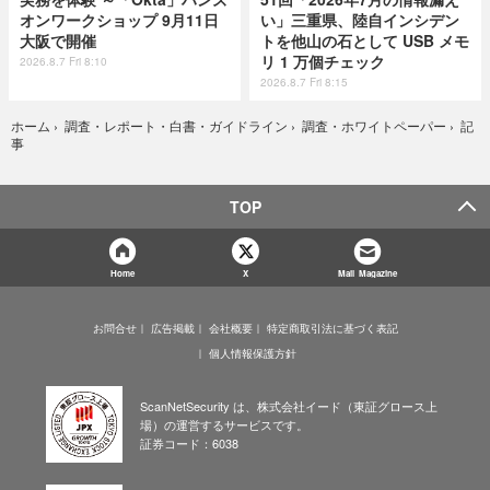
オンワークショップ 9月11日
い」三重県、陸自インシデン
大阪で開催
トを他山の石として USB メモ
リ 1 万個チェック
2026.8.7 Fri 8:10
2026.8.7 Fri 8:15
記
ホーム
›
調査・レポート・白書・ガイドライン
›
調査・ホワイトペーパー
›
事
TOP
Home
X
Mail Magazine
お問合せ
広告掲載
会社概要
特定商取引法に基づく表記
個人情報保護方針
ScanNetSecurity は、株式会社イード（東証グロース上
場）の運営するサービスです。
証券コード：6038