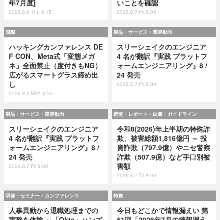
年7月度]
いことを確認
2026.8.6 Thu 8:15
2026.8.7 Fri 8:05
国際
製品・サービス・業界動向
ハッキングカンファレンス DE
スリーシェイクのエンジニア
F CON、Meta式「変態メガ
4 名が翻訳『実践 プラットフ
ネ」全面禁止（度付きもNG）
ォームエンジニアリング』8 /
広がるスマートグラス締め出
24 発売
し
2026.8.7 Fri 8:00
2026.8.3 Mon 8:15
製品・サービス・業界動向
調査・レポート・白書・ガイドライン
スリーシェイクのエンジニア
令和8(2026)年上半期の特殊詐
4 名が翻訳『実践 プラットフ
欺、被害総額1,816億円 ～ 投
ォームエンジニアリング』8 /
資詐欺（797.9億）やニセ警察
24 発売
詐欺（507.9億）など手口別被
害額
2026.8.7 Fri 8:00
2026.8.7 Fri 8:00
研修・セミナー・カンファレンス
特集
人事異動から退職処理までの
今日もどこかで情報漏えい 第
実務を体験 ～「Okta」ハンズ
51回「2026年7月の情報漏え