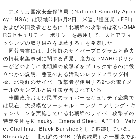
アメリカ国家安全保障局（National Security Agen
cy：NSA）は現地時間5月2日、米連邦捜査局（FBI）
および米国務省とともに「北朝鮮の攻撃者は弱いDMA
RCセキュリティ・ポリシーを悪用して、スピアフィ
ッシングの取り組みを隠蔽する」を発表した。
同報告書には、北朝鮮のサイバープログラムと過去
の情報収集事例に関する背景、強力なDMARCポリシ
ーがどのように北朝鮮の攻撃者をブロックするのに役
立つかの説明、悪意のある活動のレッドフラッグ指
標、北朝鮮のサイバー攻撃者が使用する2つの電子メ
ールのサンプルと緩和策が含まれている。
米国政府および民間のサイバーセキュリティ企業で
は現在、大規模なソーシャル・エンジ ニアリング・キ
ャンペーンを実施している北朝鮮のサイバー攻撃者の
特定集団をKimsuky、Emerald Sleet、APT43、Velv
et Chollima、Black Bansheeとして追跡している。
Kimsukyは、北朝鮮のRGB（偵察総局）の一要素であ