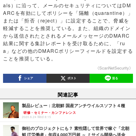
als）に沿って、メールのセキュリティについてはDM
ARCを有効にしてポリシーを「隔離（quarantine）」
または「拒否（reject）」に設定することで、脅威を
軽減することを推奨している。また、組織のドメイン
から送信されたとされるメールメッセージのDMARC
結果に関する集計レポートを受け取るために、「ru
a」などの他のDMARCポリシーフィールドを設定する
ことを推奨している。
《ScanNetSecurity》
シェア
ポスト
送る
関連記事
製品レビュー：北朝鮮 国産アンチウイルスソフト４種
研修・セミナー・カンファレンス
2020.6.24 Wed 8:15
御社のプロジェクトにも？ 素性隠して世界で稼ぐ「北朝
鮮 IT労働者」年収4,000万円超 ～ ミサイル開発へ送金