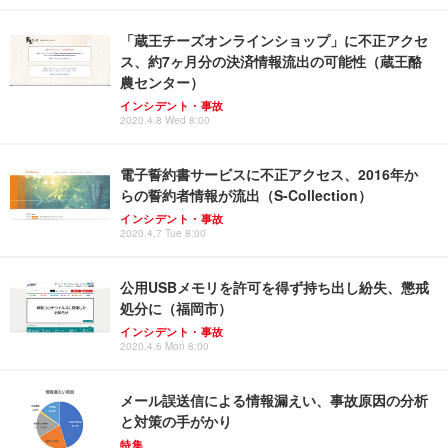
「蔵王チーズオンラインショップ」に不正アクセ
ス、約7ヶ月分の決済情報流出の可能性（蔵王酪
農センター）
インシデント・事故
2020.4.8 Wed 8:00
電子誓約書サービスに不正アクセス、2016年か
らの誓約者情報が流出（S-Collection）
インシデント・事故
2020.4.7 Tue 8:00
公用USBメモリを許可を得ず持ち出し紛失、懲戒
処分に（福岡市）
インシデント・事故
2020.4.6 Mon 8:00
メール誤送信による情報漏えい、事故原因の分析
と対策の手がかり
特集