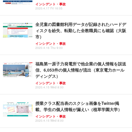
インシデント・事故
2020.4.17 Fri 16:05
全児童の図書館利用データが記録されたハードデ
ィスクを紛失、転勤した全教職員にも確認（大阪
市）
インシデント・事故
2020.4.16 Thu 9:00
福島第一原子力発電所で他企業の個人情報を誤送
信、6,053件の個人情報が流出（東京電力ホール
ディングス）
インシデント・事故
2020.4.15 Wed 8:00
授業クラス配当表のスクショ画像をTwitter掲
載、学生の個人情報が漏えい（植草学園大学）
インシデント・事故
2020.4.15 Wed 8:00