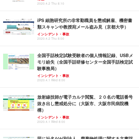
2020.4.2 Thu 8:10
iPS 細胞研究所の非常勤職員を懲戒解雇、機密書
類スキャンや教授宛メール盗み見（京都大学）
インシデント・事故
2020.4.2 Thu 8:00
全国手話検定試験受験者の個人情報記録、USBメ
モリ紛失（全国手話研修センター全国手話検定試
験事務局）
インシデント・事故
2020.4.1 Wed 8:00
放射線技師が電子カルテ閲覧、２０名の電話番号
抜き出し懲戒処分に（大阪市、大阪市民病院機
構）
インシデント・事故
2020.4.1 Wed 8:00
同じ社名だが別法人、廃棄物処理に関する文書誤