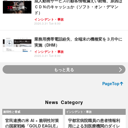
成人動画サービスの顧客情報漏えい続報、原因は
ＣＤＮのキャッシュか（ソフト・オン・デマン
ド）
インシデント・事故
2020.3.31 Tue 8:00
業務用携帯電話紛失、全端末の機種変を３月中に
実施（DHM）
インシデント・事故
2020.3.31 Tue 8:00
もっと見る
PageTop
News Category
脆弱性と脅威
インシデント・事故
官民連携の米 AI × 脆弱性対策
宇都宮病院職員の患者情報利
の国家戦略「GOLD EAGLE」
用による別医療機関のダイレ