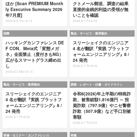
ほか [Scan PREMIUM Month
クトメール郵送、調査の結果
ly Executive Summary 2026
直接的金銭的利益の受領が無
年7月度]
いことを確認
2026.8.6 Thu 8:15
2026.8.7 Fri 8:05
国際
製品・サービス・業界動向
ハッキングカンファレンス DE
スリーシェイクのエンジニア
F CON、Meta式「変態メガ
4 名が翻訳『実践 プラットフ
ネ」全面禁止（度付きもNG）
ォームエンジニアリング』8 /
広がるスマートグラス締め出
24 発売
し
2026.8.7 Fri 8:00
2026.8.3 Mon 8:15
製品・サービス・業界動向
調査・レポート・白書・ガイドライン
スリーシェイクのエンジニア
令和8(2026)年上半期の特殊詐
4 名が翻訳『実践 プラットフ
欺、被害総額1,816億円 ～ 投
ォームエンジニアリング』8 /
資詐欺（797.9億）やニセ警察
24 発売
詐欺（507.9億）など手口別被
害額
2026.8.7 Fri 8:00
2026.8.7 Fri 8:00
研修・セミナー・カンファレンス
特集