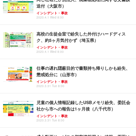
送付（大阪市）
インシデント・事故
2020.4.1 Wed 8:00
高校の生徒会室で紛失した外付けハードディス
ク、約5ヶ月気付かず（埼玉県）
インシデント・事故
2020.4.1 Wed 8:00
仕事の遅れ隠蔽目的で書類持ち帰りしかも紛失、
懲戒処分に（山形市）
インシデント・事故
2020.3.31 Tue 8:00
児童の個人情報記録したUSBメモリ紛失、委託会
社から市への報告は1ヶ月後（八千代市）
インシデント・事故
2020.3.31 Tue 8:00