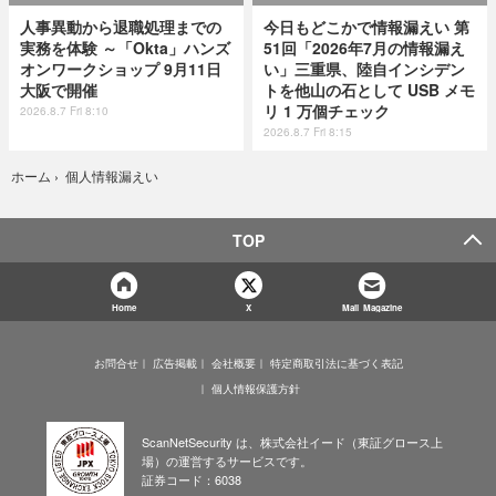
人事異動から退職処理までの
今日もどこかで情報漏えい 第
実務を体験 ～「Okta」ハンズ
51回「2026年7月の情報漏え
オンワークショップ 9月11日
い」三重県、陸自インシデン
大阪で開催
トを他山の石として USB メモ
リ 1 万個チェック
2026.8.7 Fri 8:10
2026.8.7 Fri 8:15
個人情報漏えい
ホーム
›
TOP
Home
X
Mail Magazine
お問合せ
広告掲載
会社概要
特定商取引法に基づく表記
個人情報保護方針
ScanNetSecurity は、株式会社イード（東証グロース上
場）の運営するサービスです。
証券コード：6038