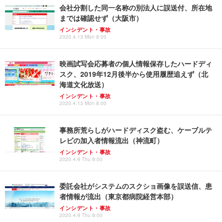
会社分割した同一名称の別法人に誤送付、所在地
までは確認せず（大阪市）
インシデント・事故
2020.4.13 Mon 8:00
映画試写会応募者の個人情報保存したハードディ
スク、2019年12月後半から使用履歴追えず（北
海道文化放送）
インシデント・事故
2020.4.13 Mon 8:00
事務所荒らしがハードディスク盗む、ケーブルテ
レビの加入者情報流出（神流町）
インシデント・事故
2020.4.9 Thu 8:00
委託会社がシステムのスクショ画像を誤送信、患
者情報が流出（東京都病院経営本部）
インシデント・事故
2020.4.9 Thu 8:00