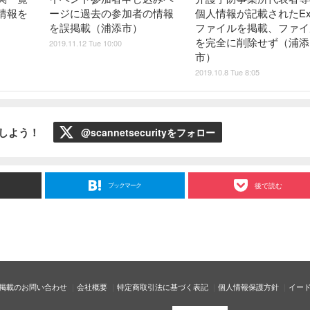
情報を
ージに過去の参加者の情報
個人情報が記載されたExc
を誤掲載（浦添市）
ファイルを掲載、ファイ
を完全に削除せず（浦添
2019.11.12 Tue 10:00
市）
2019.10.8 Tue 8:05
ローしよう！
@scannetsecurityをフォロー
ブックマーク
後で読む
掲載のお問い合わせ
会社概要
特定商取引法に基づく表記
個人情報保護方針
イー