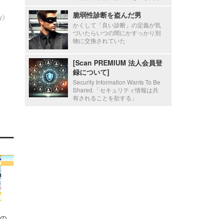
脆弱性診断を盗んだ男
ty》
かくして「良い診断」の定義が気
づいたらいつの間にかすっかり別
物に交換されていた
[Scan PREMIUM 法人会員登
録について]
Security Information Wants To Be
Shared.「セキュリティ情報は共
有されることを欲する」
の