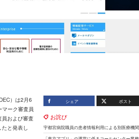
EC）は2月6
シェア
ポスト
ーマーク審査員
お詫び
査員および審査
したと発表し