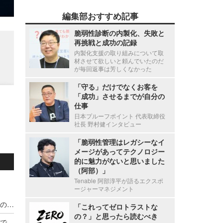
編集部おすすめ記事
脆弱性診断の内製化、失敗と
再挑戦と成功の記録
内製化支援の取り組みについて取
材させて欲しいと頼んでいたのだ
が毎回返事は芳しくなかった
「守る」だけでなくお客を
「成功」させるまでが自分の
仕事
日本プルーフポイント 代表取締役
社長 野村健インタビュー
「脆弱性管理はレガシーなイ
メージがあってテクノロジー
的に魅力がないと思いました
（阿部）」
Tenable 阿部淳平が語るエクスポ
ージャーマネジメント
宇都宮病院職員の患者情報利用による別医療機関のダイレクトメール郵送、調査の結果 直接的金銭的利益の受領が無いことを確認
「これってゼロトラストな
の？」と思ったら読むべき
「東京アプリ」の運営に係るコールセンター業務で1名の個人情報漏えい