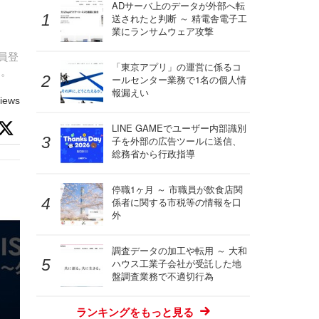
名
ADサーバ上のデータが外部へ転
送されたと判断 ～ 精電舎電子工
業にランサムウェア攻撃
員登
「東京アプリ」の運営に係るコ
た。
ールセンター業務で1名の個人情
報漏えい
iews
LINE GAMEでユーザー内部識別
子を外部の広告ツールに送信、
総務省から行政指導
停職1ヶ月 ～ 市職員が飲食店関
係者に関する市税等の情報を口
外
調査データの加工や転用 ～ 大和
ハウス工業子会社が受託した地
盤調査業務で不適切行為
ランキングをもっと見る