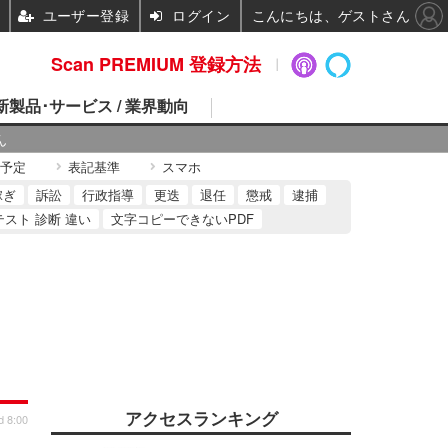
ユーザー登録
ログイン
こんにちは、ゲストさん
Scan PREMIUM 登録方法
 新製品･サービス / 業界動向
ん
予定
表記基準
スマホ
稼ぎ
訴訟
行政指導
更迭
退任
懲戒
逮捕
テスト 診断 違い
文字コピーできないPDF
アクセスランキング
d 8:00