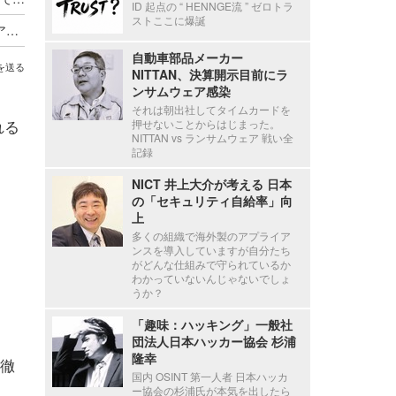
ID 起点の “ HENNGE流 ” ゼロトラ
ストここに爆誕
Axcelead Drug Discovery Partners社員のメールアカウントに不正アクセス、約7,000通のメールで痕跡を確認
自動車部品メーカー
を送る
NITTAN、決算開示目前にラ
ンサムウェア感染
それは朝出社してタイムカードを
れる
押せないことからはじまった。
NITTAN vs ランサムウェア 戦い全
記録
NICT 井上大介が考える 日本
の「セキュリティ自給率」向
上
多くの組織で海外製のアプライア
ンスを導入していますが自分たち
がどんな仕組みで守られているか
わかっていないんじゃないでしょ
うか？
「趣味：ハッキング」一般社
団法人日本ハッカー協会 杉浦
隆幸
徹
国内 OSINT 第一人者 日本ハッカ
ー協会の杉浦氏が本気を出したら