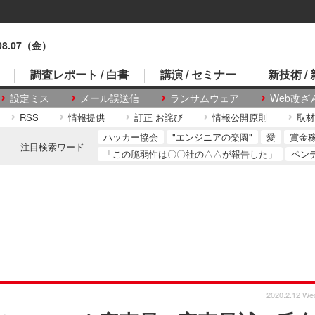
.08.07（金）
調査レポート / 白書
講演 / セミナー
新技術 /
設定ミス
メール誤送信
ランサムウェア
Web改ざ
RSS
情報提供
訂正 お詫び
情報公開原則
取材
ハッカー協会
"エンジニアの楽園"
愛
賞金
注目検索ワード
「この脆弱性は〇〇社の△△が報告した」
ペン
2020.2.12 We