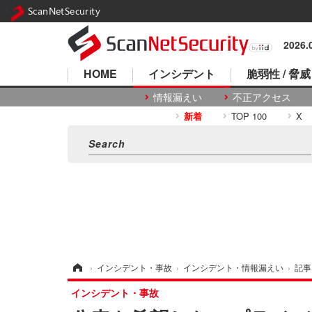
ScanNetSecurity
2026
HOME
インシデント
脆弱性 / 脅威
情報漏えい
不正アクセス
新着
TOP 100
X
ホーム
›
インシデント・事故
›
インシデント・情報漏えい
›
記事
インシデント・事故