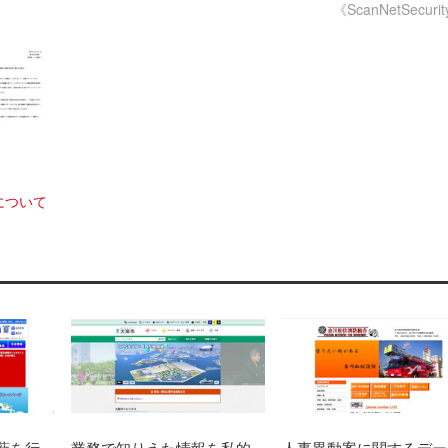
《ScanNetSecuri
について
蔽を行
業務で知りえた情報を私的
人事異動案に関するデー