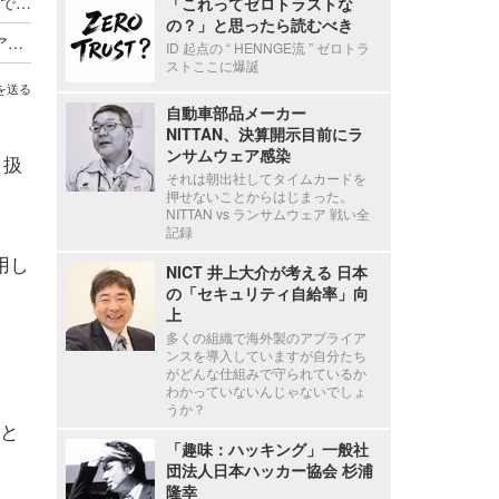
「東京アプリ」の運営に係るコールセンター業務で1名の個人情報漏えい
「これってゼロトラストな
の？」と思ったら読むべき
Axcelead Drug Discovery Partners社員のメールアカウントに不正アクセス、約7,000通のメールで痕跡を確認
ID 起点の “ HENNGE流 ” ゼロトラ
ストここに爆誕
を送る
自動車部品メーカー
NITTAN、決算開示目前にラ
ンサムウェア感染
り扱
それは朝出社してタイムカードを
押せないことからはじまった。
NITTAN vs ランサムウェア 戦い全
記録
用し
NICT 井上大介が考える 日本
の「セキュリティ自給率」向
上
多くの組織で海外製のアプライア
ンスを導入していますが自分たち
がどんな仕組みで守られているか
わかっていないんじゃないでしょ
うか？
と
「趣味：ハッキング」一般社
団法人日本ハッカー協会 杉浦
隆幸