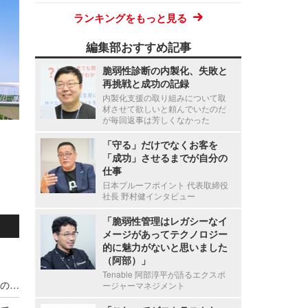
ランキングをもっと見る
編集部おすすめ記事
脆弱性診断の内製化、失敗と
再挑戦と成功の記録
内製化支援の取り組みについて取
材させて欲しいと頼んでいたのだ
が毎回返事は芳しくなかった
「守る」だけでなくお客を
「成功」させるまでが自分の
仕事
日本プルーフポイント 代表取締役
社長 野村健インタビュー
「脆弱性管理はレガシーなイ
メージがあってテクノロジー
的に魅力がないと思いました
（阿部）」
Tenable 阿部淳平が語るエクスポ
宇都宮病院職員の患者情報利用による別医療機関のダイレクトメール郵送、調査の結果 直接的金銭的利益の受領が無いことを確認
ージャーマネジメント