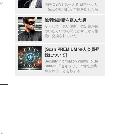
ty》
国内 OSINT 第一人者 日本ハッカ
ー協会の杉浦氏が本気を出したら
脆弱性診断を盗んだ男
かくして「良い診断」の定義が気
づいたらいつの間にかすっかり別
物に交換されていた
[Scan PREMIUM 法人会員登
録について]
Security Information Wants To Be
Shared.「セキュリティ情報は共
有されることを欲する」
タ