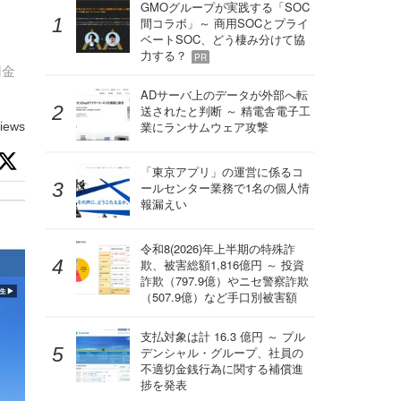
ー
GMOグループが実践する「SOC
間コラボ」～ 商用SOCとプライ
ベートSOC、どう棲み分けて協
力する？
PR
用金
ADサーバ上のデータが外部へ転
送されたと判断 ～ 精電舎電子工
業にランサムウェア攻撃
iews
「東京アプリ」の運営に係るコ
ールセンター業務で1名の個人情
報漏えい
令和8(2026)年上半期の特殊詐
欺、被害総額1,816億円 ～ 投資
詐欺（797.9億）やニセ警察詐欺
（507.9億）など手口別被害額
支払対象は計 16.3 億円 ～ プル
デンシャル・グループ、社員の
不適切金銭行為に関する補償進
捗を発表