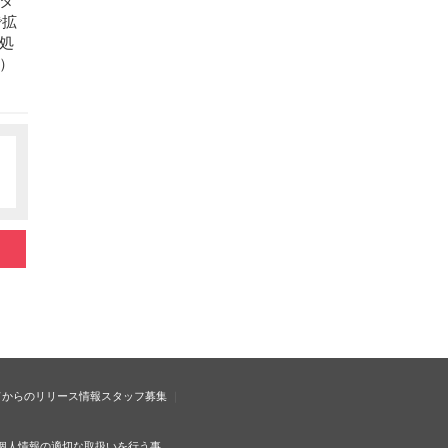
で拡
処
）
ドからのリリース情報
スタッフ募集
個人情報の適切な取扱いを行う事