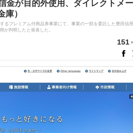
信金が目的外使用、ダイレクトメ
金庫）
施するプレミアム付商品券事業にて、事業の一部を委託した豊田信
用が判明したと発表した。
151
v