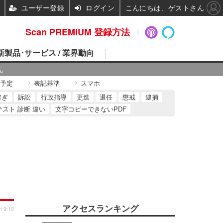
ユーザー登録
ログイン
こんにちは、ゲストさん
Scan PREMIUM 登録方法
 新製品･サービス / 業界動向
ん
予定
表記基準
スマホ
稼ぎ
訴訟
行政指導
更迭
退任
懲戒
逮捕
テスト 診断 違い
文字コピーできないPDF
アクセスランキング
i 9:10