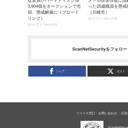
3,904個をオークションで売
った25歳職員を懲戒
却、懲戒解雇に（ブロード
（川崎市）
リンク）
2019.11.11 Mon 8:00
2019.12.11 Wed 8:05
ScanNetSecurityをフォ
シェア
ポスト
リリース窓口・お問い合わせ
広告
ScanNetS