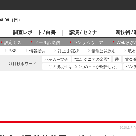
.08.09（日）
調査レポート / 白書
講演 / セミナー
新技術 /
設定ミス
メール誤送信
ランサムウェア
Web改ざ
RSS
情報提供
訂正 お詫び
情報公開原則
取材
ハッカー協会
"エンジニアの楽園"
愛
賞金
注目検索ワード
「この脆弱性は〇〇社の△△が報告した」
ペン
2020.2.7 Fr