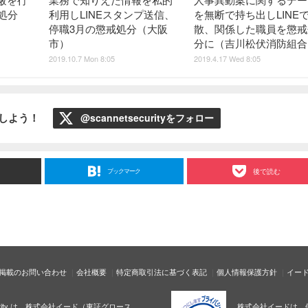
処分
利用しLINEスタンプ送信、
を無断で持ち出しLINE
停職3月の懲戒処分（大阪
散、関係した職員を懲戒
市）
分に（吉川松伏消防組合
2019.10.7 Mon 8:05
2019.4.17 Wed 8:05
ローしよう！
@scannetsecurityをフォロー
ブックマーク
後で読む
掲載のお問い合わせ
会社概要
特定商取引法に基づく表記
個人情報保護方針
イー
ecurity は、株式会社イード（東証グロース
株式会社イードは、