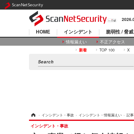
ScanNetSecurity
2026
HOME
インシデント
脆弱性 / 脅威
情報漏えい
不正アクセス
新着
TOP 100
X
ホーム
›
インシデント・事故
›
インシデント・情報漏えい
›
記事
インシデント・事故