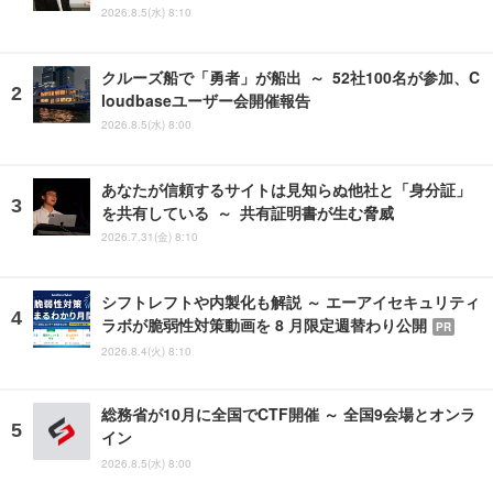
2026.8.5(水) 8:10
クルーズ船で「勇者」が船出 ～ 52社100名が参加、C
loudbaseユーザー会開催報告
2026.8.5(水) 8:00
あなたが信頼するサイトは見知らぬ他社と「身分証」
を共有している ～ 共有証明書が生む脅威
2026.7.31(金) 8:10
シフトレフトや内製化も解説 ～ エーアイセキュリティ
ラボが脆弱性対策動画を 8 月限定週替わり公開
PR
2026.8.4(火) 8:10
総務省が10月に全国でCTF開催 ～ 全国9会場とオンラ
イン
2026.8.5(水) 8:00