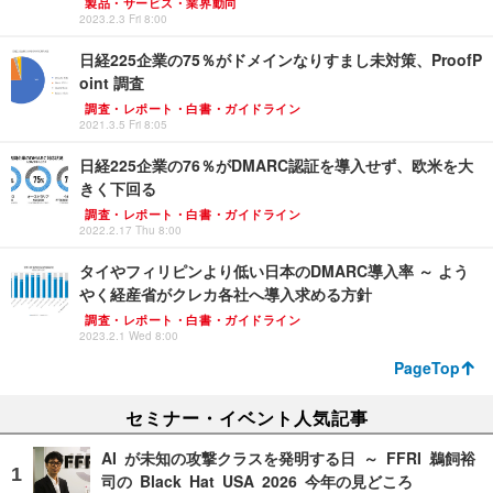
製品・サービス・業界動向
2023.2.3 Fri 8:00
日経225企業の75％がドメインなりすまし未対策、ProofP
oint 調査
調査・レポート・白書・ガイドライン
2021.3.5 Fri 8:05
日経225企業の76％がDMARC認証を導入せず、欧米を大
きく下回る
調査・レポート・白書・ガイドライン
2022.2.17 Thu 8:00
タイやフィリピンより低い日本のDMARC導入率 ～ よう
やく経産省がクレカ各社へ導入求める方針
調査・レポート・白書・ガイドライン
2023.2.1 Wed 8:00
PageTop
セミナー・イベント人気記事
AI が未知の攻撃クラスを発明する日 ～ FFRI 鵜飼裕
司の Black Hat USA 2026 今年の見どころ