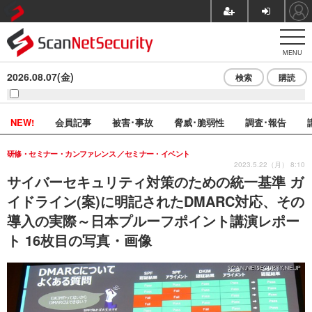
MENU
2026.08.07(金)
検索
購読
NEW!
会員記事
被害･事故
脅威･脆弱性
調査･報告
研修・セミナー・カンファレンス
セミナー・イベント
2023.5.22（月） 8:10
サイバーセキュリティ対策のための統一基準 ガ
イドライン(案)に明記されたDMARC対応、その
導入の実際～日本プルーフポイント講演レポー
ト 16枚目の写真・画像