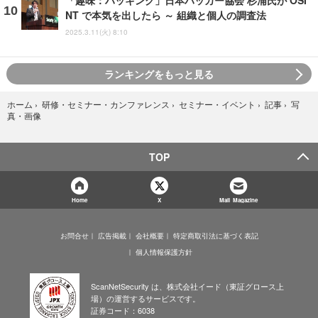
「趣味：ハッキング」日本ハッカー協会 杉浦氏が OSI
NT で本気を出したら ～ 組織と個人の調査法
2025.3.11(火) 8:10
ランキングをもっと見る
写
ホーム
›
研修・セミナー・カンファレンス
›
セミナー・イベント
›
記事
›
真・画像
TOP
Home
X
Mail Magazine
お問合せ
広告掲載
会社概要
特定商取引法に基づく表記
個人情報保護方針
ScanNetSecurity は、株式会社イード（東証グロース上
場）の運営するサービスです。
証券コード：6038