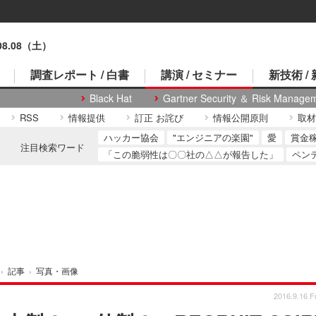
.08.08（土）
調査レポート / 白書
講演 / セミナー
新技術 /
Black Hat
Gartner Security ＆ Risk Manage
RSS
情報提供
訂正 お詫び
情報公開原則
取材
ハッカー協会
"エンジニアの楽園"
愛
賞金
注目検索ワード
「この脆弱性は〇〇社の△△が報告した」
ペン
›
記事
›
写真・画像
2016.9.16 Fr