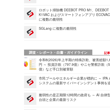
ロボット掃除機 DEEBOT PRO M1、DEEBOT
K1VAC およびスマートフォンアプリ ECOVAC
に複数の脆弱性
SGLang に複数の脆弱性
調査・レポート・白書・ガイドライン
記
令和8(2026)年上半期の特殊詐欺、被害総額1,
円 ～ 投資詐欺（797.9億）やニセ警察詐欺（50
億）など手口別被害額
市民プールやエネルギー企業が標的に ～ IPA
システムの最新サイバーインシデント事例を
脆弱性の是正期限12時間の政府も ～ AI 自律
台頭と企業の最新リスク