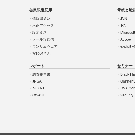
会員限定記事
脅威と脆
情報漏えい
JVN
不正アクセス
IPA
設定ミス
Microsof
メール誤送信
Adobe
ランサムウェア
exploit
Web改ざん
レポート
セミナー
調査報告書
Black Ha
JNSA
Gartner 
ISOG-J
RSA Con
OWASP
Security