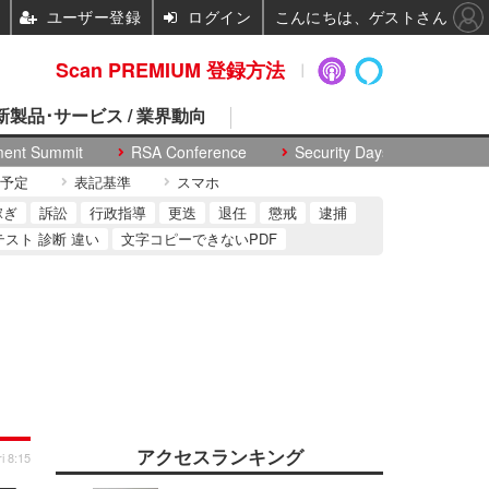
ユーザー登録
ログイン
こんにちは、ゲストさん
Scan PREMIUM 登録方法
 新製品･サービス / 業界動向
ment Summit
RSA Conference
Security Days
予定
表記基準
スマホ
稼ぎ
訴訟
行政指導
更迭
退任
懲戒
逮捕
テスト 診断 違い
文字コピーできないPDF
アクセスランキング
i 8:15