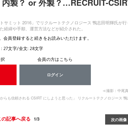
製？ or 外製？…RECRUIT-CSIR
ミット 2016」でリクルートテクノロジース 鴨志田明輝氏が行
した経緯や手順、運営方法などが紹介された。
。会員登録すると続きをお読みいただけます。
: 27文字/全文: 28文字
選択
会員の方はこちら
ログイン
≪撮影：中尾
も信頼される CSIRT にしようと思った」 リクルートテクノロジース 鴨
この記事へ戻る
1/3
次の画像