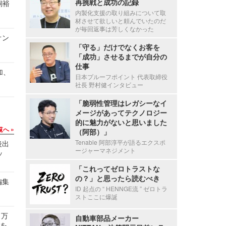
再挑戦と成功の記録
飼裕
内製化支援の取り組みについて取
材させて欲しいと頼んでいたのだ
が毎回返事は芳しくなかった
オン
「守る」だけでなくお客を
「成功」させるまでが自分の
仕事
加、
日本プルーフポイント 代表取締役
社長 野村健インタビュー
「脆弱性管理はレガシーなイ
メージがあってテクノロジー
的に魅力がないと思いました
覧へ
（阿部）」
Tenable 阿部淳平が語るエクスポ
後出
ージャーマネジメント
ッ
「これってゼロトラストな
の？」と思ったら読むべき
編集
ID 起点の “ HENNGE流 ” ゼロトラ
ストここに爆誕
 万
自動車部品メーカー
せを