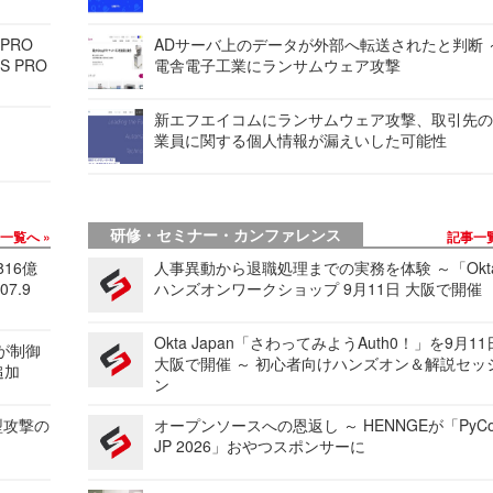
 PRO
ADサーバ上のデータが外部へ転送されたと判断 
S PRO
電舎電子工業にランサムウェア攻撃
新エフエイコムにランサムウェア攻撃、取引先
業員に関する個人情報が漏えいした可能性
研修・セミナー・カンファレンス
事一覧へ
記事一
816億
人事異動から退職処理までの実務を体験 ～「Okt
7.9
ハンズオンワークショップ 9月11日 大阪で開催
Okta Japan「さわってみようAuth0！」を9月1
 が制御
大阪で開催 ～ 初心者向けハンズオン＆解説セッ
追加
ン
型攻撃の
オープンソースへの恩返し ～ HENNGEが「PyCo
JP 2026」おやつスポンサーに