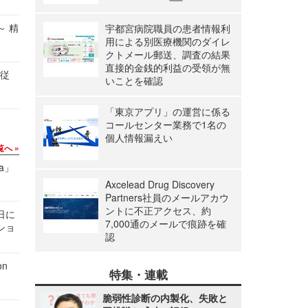
～ 精
宇都宮病院職員の患者情報利
用による別医療機関のダイレ
クトメール郵送、調査の結果
直接的金銭的利益の受領が無
の従
いことを確認
「東京アプリ」の運営に係る
コールセンター業務で1名の
個人情報漏えい
覧へ
a」
Axcelead Drug Discovery
Partners社員のメールアカウ
ントに不正アクセス、約
1日に
7,000通のメールで痕跡を確
ショ
認
n
特集・連載
脆弱性診断の内製化、失敗と