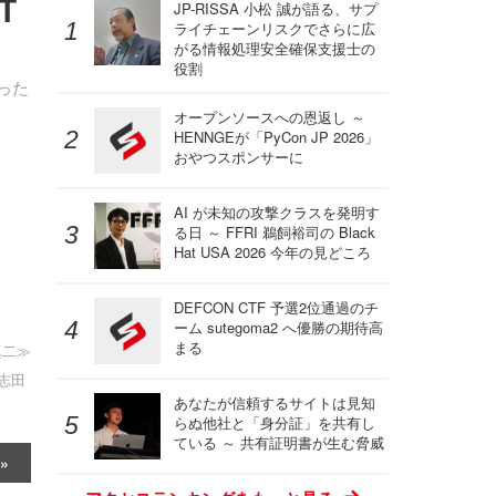
T
JP-RISSA 小松 誠が語る、サプ
ライチェーンリスクでさらに広
がる情報処理安全確保支援士の
役割
った
オープンソースへの恩返し ～
HENNGEが「PyCon JP 2026」
おやつスポンサーに
AI が未知の攻撃クラスを発明す
る日 ～ FFRI 鵜飼裕司の Black
Hat USA 2026 今年の見どころ
DEFCON CTF 予選2位通過のチ
ーム sutegoma2 へ優勝の期待高
まる
真二≫
志田
あなたが信頼するサイトは見知
らぬ他社と「身分証」を共有し
ている ～ 共有証明書が生む脅威