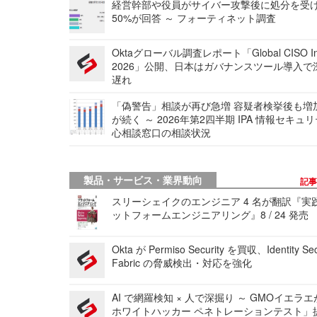
経営幹部や役員がサイバー攻撃後に処分を受
50%が回答 ～ フォーティネット調査
Oktaグローバル調査レポート「Global CISO Ins
2026」公開、日本はガバナンスツール導入で
遅れ
「偽警告」相談が再び急増 容疑者検挙後も増
が続く ～ 2026年第2四半期 IPA 情報セキュ
心相談窓口の相談状況
製品・サービス・業界動向
記
スリーシェイクのエンジニア 4 名が翻訳『実
ットフォームエンジニアリング』8 / 24 発売
Okta が Permiso Security を買収、Identity Sec
Fabric の脅威検出・対応を強化
AI で網羅検知 × 人で深掘り ～ GMOイエラエ
ホワイトハッカー ペネトレーションテスト」