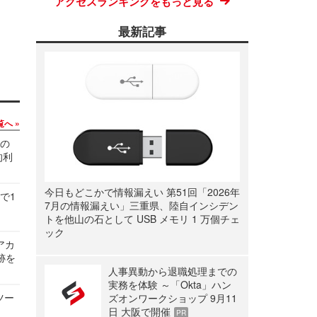
アクセスランキングをもっと見る
最新記事
覧へ
関の
的利
今日もどこかで情報漏えい 第51回「2026年
で1
7月の情報漏えい」三重県、陸自インシデン
トを他山の石として USB メモリ 1 万個チェ
ック
ルアカ
跡を
人事異動から退職処理までの
実務を体験 ～「Okta」ハン
ツー
ズオンワークショップ 9月11
日 大阪で開催
PR