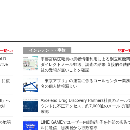
インシデント・事故
事一覧へ
記事一
LD
宇都宮病院職員の患者情報利用による別医療機
tive
ダイレクトメール郵送、調査の結果 直接的金銭
益の受領が無いことを確認
レートに複
「東京アプリ」の運営に係るコールセンター業務
名の個人情報漏えい
ell」へ
Axcelead Drug Discovery Partners社員のメー
の対
ウントに不正アクセス、約7,000通のメールで痕
確認
ンの脆弱
LINE GAMEでユーザー内部識別子を外部の広告
ルに送信、総務省から行政指導