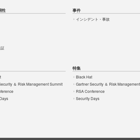
弱性
事件
インシデント・事故
t
 検証
特集
t
Black Hat
Security ＆ Risk Management Summit
Gartner Security ＆ Risk Managemen
ference
RSA Conference
 Days
Security Days