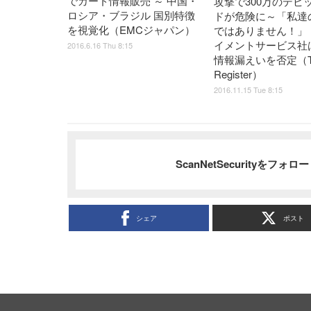
でカード情報販売 ～ 中国・
攻撃で300万のデビ
ロシア・ブラジル 国別特徴
ドが危険に～「私達
を視覚化（EMCジャパン）
ではありません！」
イメントサービス社は
2016.6.16 Thu 8:15
情報漏えいを否定（T
Register）
2016.11.15 Tue 8:15
ScanNetSecurityをフォ
シェア
ポスト