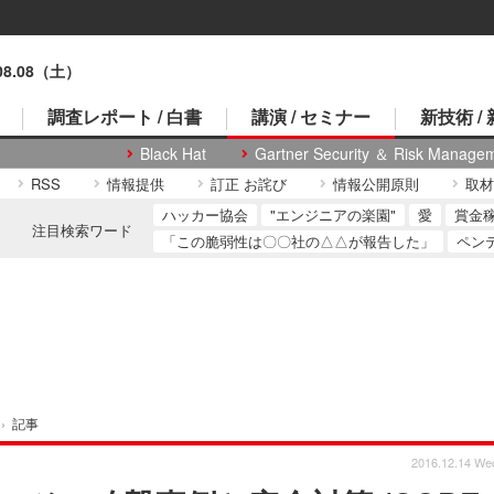
.08.08（土）
調査レポート / 白書
講演 / セミナー
新技術 /
Black Hat
Gartner Security ＆ Risk Manage
RSS
情報提供
訂正 お詫び
情報公開原則
取材
ハッカー協会
"エンジニアの楽園"
愛
賞金
注目検索ワード
「この脆弱性は〇〇社の△△が報告した」
ペン
›
記事
2016.12.14 We