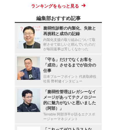
ランキングをもっと見る
編集部おすすめ記事
脆弱性診断の内製化、失敗と
再挑戦と成功の記録
内製化支援の取り組みについて取
材させて欲しいと頼んでいたのだ
が毎回返事は芳しくなかった
「守る」だけでなくお客を
「成功」させるまでが自分の
仕事
日本プルーフポイント 代表取締役
社長 野村健インタビュー
「脆弱性管理はレガシーなイ
メージがあってテクノロジー
的に魅力がないと思いました
（阿部）」
Tenable 阿部淳平が語るエクスポ
ージャーマネジメント
「これってゼロトラストな