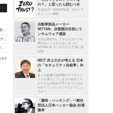
の？」と思ったら読むべき
ID 起点の “ HENNGE流 ” ゼロトラ
ストここに爆誕
自動車部品メーカー
NITTAN、決算開示目前にラ
GMOサイバーセキュリティ byイエラエ、篠田佳奈氏を社外取締役に選任
ンサムウェア感染
11/17・18「CODE BLUE 2026」開催、早期割引チケットの受付を 2/2 から開始
それは朝出社してタイムカードを
押せないことからはじまった。
NITTAN vs ランサムウェア 戦い全
レッドチームは「物語を語れ」～ 技術レポートで組織は動かない、Google が作成するナラティブレポートとは
記録
を送る
NICT 井上大介が考える 日本
の「セキュリティ自給率」向
上
多くの組織で海外製のアプライア
ンスを導入していますが自分たち
がどんな仕組みで守られているか
わかっていないんじゃないでしょ
うか？
「趣味：ハッキング」一般社
団法人日本ハッカー協会 杉浦
隆幸