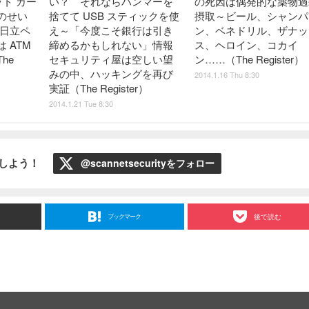
ット カー
い？ それならハンマーを
の死因は偶発的な薬物過
のせい
捨てて USB スティックを使
摂取～ビール、シャンパ
 日立ペ
え～「今度こそ銀行は引き
ン、ベネドリル、ザナッ
 ATM
締めるかもしれない」情報
ス、ヘロイン、コカイ
he
セキュリティ屋は空しい望
ン……（The Register）
みの中、ハッキングを再び
2014.1.16 Thu 8:30
実証（The Register）
2014.1.21 Tue 8:30
ローしよう！
@scannetsecurityをフォロー
ブックマーク
後で読む