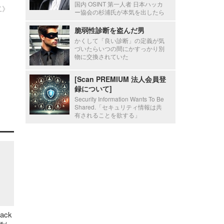
国内 OSINT 第一人者 日本ハッカ
二》
ー協会の杉浦氏が本気を出したら
脆弱性診断を盗んだ男
かくして「良い診断」の定義が気
づいたらいつの間にかすっかり別
物に交換されていた
[Scan PREMIUM 法人会員登
録について]
Security Information Wants To Be
Shared.「セキュリティ情報は共
有されることを欲する」
ack