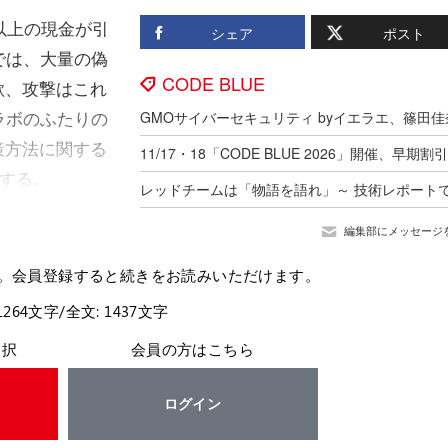
円以上の現金が引
シェア
ポスト
では、大量の偽
CODE BLUE
欺、攻撃はこれ
ラボのふたりの
策方法に関する
トする。
編集部にメッセージ
。会員登録すると続きをお読みいただけます。
1264文字/全文: 1437文字
選択
会員の方はこちら
ログイン