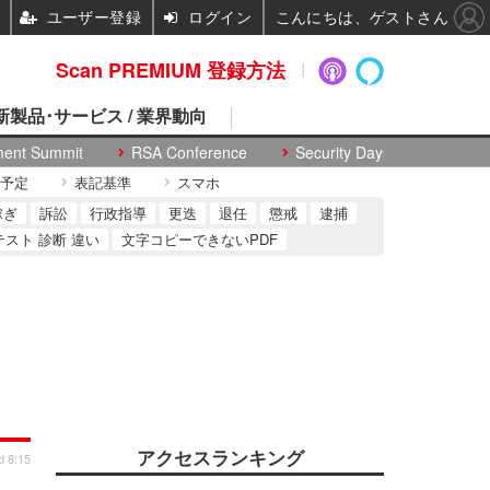
ユーザー登録
ログイン
こんにちは、ゲストさん
Scan PREMIUM 登録方法
 新製品･サービス / 業界動向
ment Summit
RSA Conference
Security Days
予定
表記基準
スマホ
稼ぎ
訴訟
行政指導
更迭
退任
懲戒
逮捕
テスト 診断 違い
文字コピーできないPDF
アクセスランキング
d 8:15