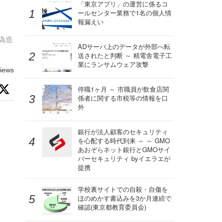
「東京アプリ」の運営に係るコ
ールセンター業務で1名の個人情
報漏えい
偽造
ADサーバ上のデータが外部へ転
送されたと判断 ～ 精電舎電子工
業にランサムウェア攻撃
iews
停職1ヶ月 ～ 市職員が飲食店関
係者に関する市税等の情報を口
外
銀行が法人顧客のセキュリティ
を心配する時代到来 ～ ～ GMO
あおぞらネット銀行とGMOサイ
バーセキュリティ byイエラエが
提携
学校裏サイトでの自殺・自傷を
ほのめかす書込みを3か月連続で
確認(東京都教育委員会)