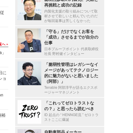
再挑戦と成功の記録
内製化支援の取り組みについて取
の従
材させて欲しいと頼んでいたのだ
が毎回返事は芳しくなかった
「守る」だけでなくお客を
「成功」させるまでが自分の
仕事
覧へ
日本プルーフポイント 代表取締役
a」
社長 野村健インタビュー
「脆弱性管理はレガシーなイ
メージがあってテクノロジー
1日に
的に魅力がないと思いました
ショ
（阿部）」
Tenable 阿部淳平が語るエクスポ
ージャーマネジメント
n
「これってゼロトラストな
の？」と思ったら読むべき
飼裕
ID 起点の “ HENNGE流 ” ゼロトラ
ストここに爆誕
自動車部品メーカー