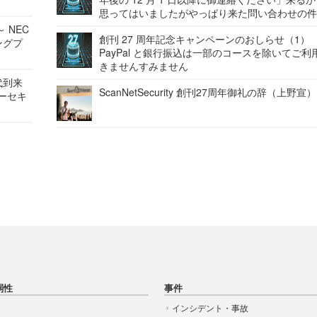
思ってはいましたがやっぱり来た問い合わせの
 NEC
創刊 27 周年記念キャンペーンのおしらせ（1）
ングプ
PayPal と銀行振込は一部のコースを除いてご利
きませんすみません
代到来
ScanNetSecurity 創刊27周年御礼の辞（上野宣）
バーセキ
弱性
事件
インシデント・事故