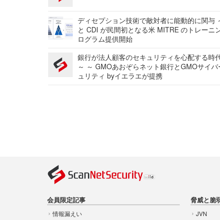
ディセプション技術で敵対者に能動的に関与 ～
と CDI が民間初となる米 MITRE のトレーニ
ログラム提供開始
銀行が法人顧客のセキュリティを心配する時
～ ～ GMOあおぞらネット銀行とGMOサイ
ュリティ byイエラエが提携
会員限定記事
脅威と脆
情報漏えい
JVN