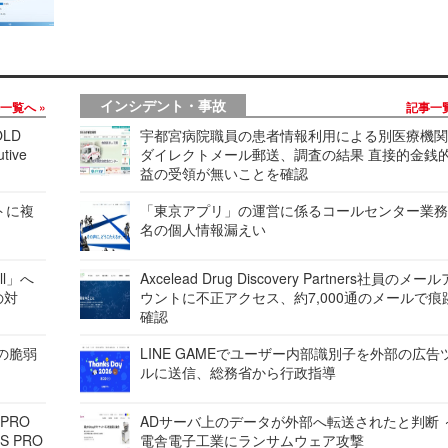
インシデント・事故
事一覧へ
記事一
LD
宇都宮病院職員の患者情報利用による別医療機
tive
ダイレクトメール郵送、調査の結果 直接的金銭
益の受領が無いことを確認
レートに複
「東京アプリ」の運営に係るコールセンター業務
名の個人情報漏えい
ell」へ
Axcelead Drug Discovery Partners社員のメー
の対
ウントに不正アクセス、約7,000通のメールで痕
確認
ンの脆弱
LINE GAMEでユーザー内部識別子を外部の広告
ルに送信、総務省から行政指導
 PRO
ADサーバ上のデータが外部へ転送されたと判断 
S PRO
電舎電子工業にランサムウェア攻撃