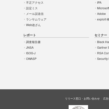
不正アクセス
IPA
設定ミス
Microsof
メール誤送信
Adobe
ランサムウェア
exploit
Web改ざん
レポート
セミナー
調査報告書
Black Ha
JNSA
Gartner 
ISOG-J
RSA Con
OWASP
Security
リリース窓口・お問い合わせ
広告