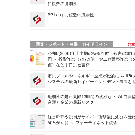
に複数の脆弱性
SGLang に複数の脆弱性
調査・レポート・白書・ガイドライン
記
令和8(2026)年上半期の特殊詐欺、被害総額1,
円 ～ 投資詐欺（797.9億）やニセ警察詐欺（50
億）など手口別被害額
市民プールやエネルギー企業が標的に ～ IPA
システムの最新サイバーインシデント事例を
脆弱性の是正期限12時間の政府も ～ AI 自律
台頭と企業の最新リスク
経営幹部や役員がサイバー攻撃後に処分を受
50%が回答 ～ フォーティネット調査