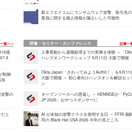
新エフエイコムにランサムウェア攻撃、取引先
業員に関する個人情報が漏えいした可能性
研修・セミナー・カンファレンス
事一覧へ
記事一
816億
人事異動から退職処理までの実務を体験 ～「Okt
7.9
ハンズオンワークショップ 9月11日 大阪で開催
Okta Japan「さわってみようAuth0！」を9月1
 が制御
大阪で開催 ～ 初心者向けハンズオン＆解説セッ
追加
ン
型攻撃の
オープンソースへの恩返し ～ HENNGEが「PyCo
JP 2026」おやつスポンサーに
けたと
AI が未知の攻撃クラスを発明する日 ～ FFRI 鵜
司の Black Hat USA 2026 今年の見どころ