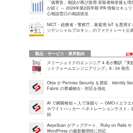
「偽警告」相談が再び急増 容疑者検挙後も増
が続く ～ 2026年第2四半期 IPA 情報セキュ
心相談窓口の相談状況
NICT・総務省・警察庁、家庭用 IoT を悪用
ジデンシャルプロキシ」のファクトシート公
製品・サービス・業界動向
記
スリーシェイクのエンジニア 4 名が翻訳『実
ットフォームエンジニアリング』8 / 24 発売
Okta が Permiso Security を買収、Identity Sec
Fabric の脅威検出・対応を強化
AI で網羅検知 × 人で深掘り ～ GMOイエラエ
ホワイトハッカー ペネトレーションテスト」
始
AeyeScan がアップデート、Ruby on Rails や
WordPress の最新脆弱性に対応