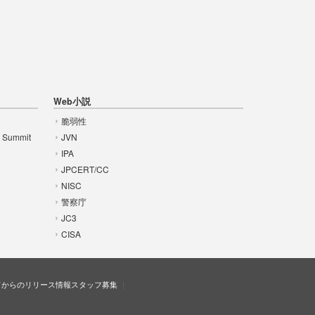
Web小説
脆弱性
t Summit
JVN
IPA
JPCERT/CC
NISC
警察庁
JC3
CISA
ドからのリリース情報
スタッフ募集