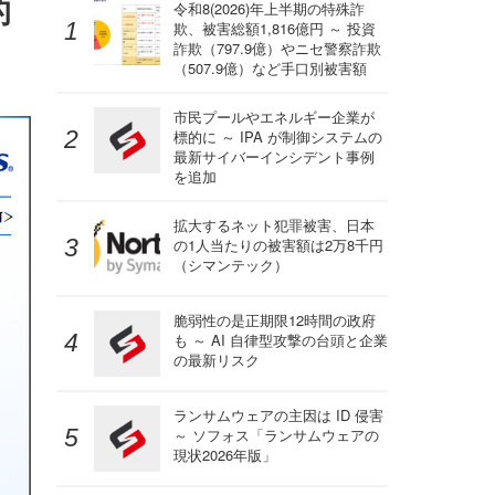
的
令和8(2026)年上半期の特殊詐
欺、被害総額1,816億円 ～ 投資
詐欺（797.9億）やニセ警察詐欺
（507.9億）など手口別被害額
市民プールやエネルギー企業が
標的に ～ IPA が制御システムの
最新サイバーインシデント事例
を追加
拡大するネット犯罪被害、日本
の1人当たりの被害額は2万8千円
（シマンテック）
脆弱性の是正期限12時間の政府
も ～ AI 自律型攻撃の台頭と企業
の最新リスク
ランサムウェアの主因は ID 侵害
～ ソフォス「ランサムウェアの
現状2026年版」