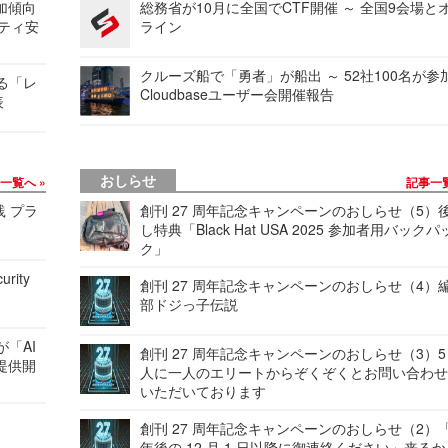
加傾向
総務省が10月に全国でCTF開催 ～ 全国9会場と
リティ安
ライン
クルーズ船で「勇者」が船出 ～ 52社100名が参
する「レ
Cloudbaseユーザー会開催報告
表
おしらせ
事一覧へ
記事一
践 プラ
創刊 27 周年記念キャンペーンのおしらせ（5）
し特典「Black Hat USA 2025 参加者用バックパ
ク」
urity
創刊 27 周年記念キャンペーンのおしらせ（4）
部ドジっ子伝説
が「AI
創刊 27 周年記念キャンペーンのおしらせ（3）5
提供開
人に一人のエリートからぞくぞくとお問い合わ
いただいております
創刊 27 周年記念キャンペーンのおしらせ（2）「
年後の 12 月 1 日以降に御連絡ください」来る