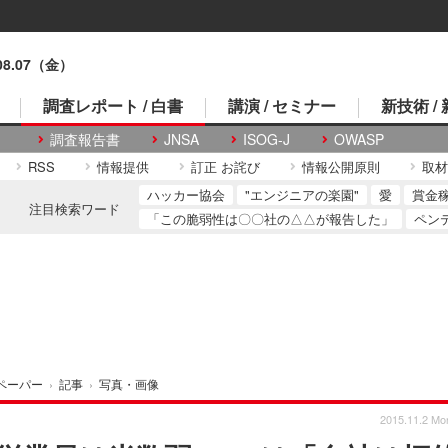
.08.07（金）
調査レポート / 白書
講演 / セミナー
新技術 /
調査報告書
JNSA
ISOG-J
OWASP
RSS
情報提供
訂正 お詫び
情報公開原則
取材
ハッカー協会
"エンジニアの楽園"
愛
賞金
注目検索ワード
「この脆弱性は〇〇社の△△が報告した」
ペン
ペーパー
›
記事
›
写真・画像
2015.11.2 Mo