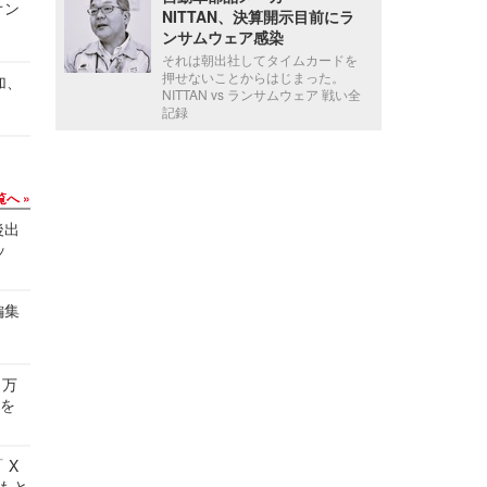
オン
NITTAN、決算開示目前にラ
ンサムウェア感染
それは朝出社してタイムカードを
押せないことからはじまった。
加、
NITTAN vs ランサムウェア 戦い全
記録
覧へ
後出
ッ
編集
 万
せを
 X
かもと