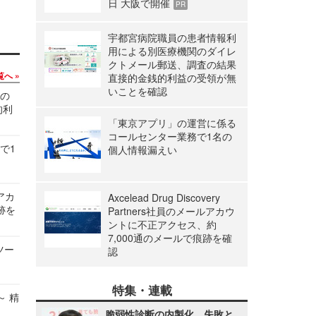
日 大阪で開催
PR
宇都宮病院職員の患者情報利
用による別医療機関のダイレ
クトメール郵送、調査の結果
覧へ
直接的金銭的利益の受領が無
いことを確認
関の
的利
「東京アプリ」の運営に係る
コールセンター業務で1名の
で1
個人情報漏えい
ルアカ
Axcelead Drug Discovery
跡を
Partners社員のメールアカウ
ントに不正アクセス、約
7,000通のメールで痕跡を確
ツー
認
特集・連載
～ 精
脆弱性診断の内製化、失敗と