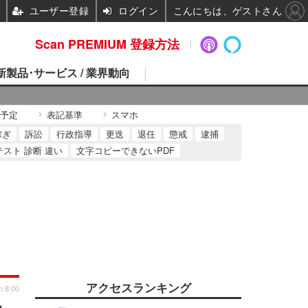
ユーザー登録
ログイン
こんにちは、ゲストさん
Scan PREMIUM 登録方法
 新製品･サービス / 業界動向
予定
表記基準
スマホ
稼ぎ
訴訟
行政指導
更迭
退任
懲戒
逮捕
テスト 診断 違い
文字コピーできないPDF
アクセスランキング
n 8:00