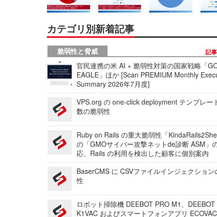
カテゴリ別新着記事
脆弱性と脅威
記
官民連携の米 AI × 脆弱性対策の国家戦略「GO
EAGLE」ほか [Scan PREMIUM Monthly Execu
Summary 2026年7月度]
VPS.org の one-click deployment テンプ
数の脆弱性
Ruby on Rails の重大脆弱性「KindaRails2Sh
の「GMOサイバー攻撃ネットde診断 ASM」
応、Rails の利用を検出した顧客に個別案内
BaserCMS に CSVファイルインジェクショ
性
ロボット掃除機 DEEBOT PRO M1、DEEBOT
K1VAC およびスマートフォンアプリ ECOVAC